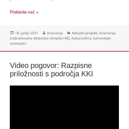
Preberite več
Objavljeno
Avtor
Kategorije
18. junija 2021
Asociacija
Aktualni projekti
,
Asociacija
,
dne
Izobraževalne delavnice: Krepitev KKI
,
Kulturosfera
,
Samostojni
ustvarjalci
Video pogovor: Razpisne
priložnosti s področja KKI