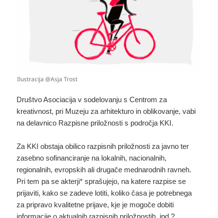
Ilustracija @Asja Trost
Društvo Asociacija v sodelovanju s Centrom za
kreativnost, pri Muzeju za arhitekturo in oblikovanje, vabi
na delavnico Razpisne priložnosti s področja KKI.
Za KKI obstaja obilico razpisnih priložnosti za javno ter
zasebno sofinanciranje na lokalnih, nacionalnih,
regionalnih, evropskih ali drugače mednarodnih ravneh.
Pri tem pa se akterji* sprašujejo, na katere razpise se
prijaviti, kako se zadeve lotiti, koliko časa je potrebnega
za pripravo kvalitetne prijave, kje je mogoče dobiti
informacije o aktualnih razpisnih priložnostih, ipd.?