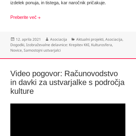
izdelek ponuja, in tistega, kar naročnik pričakuje.
Preberite več
Objavljeno
Avtor
Kategorije
12. aprila 2021
Asociacija
Aktualni projekti
,
Asociacija
,
dne
Dogodki
,
Izobraževalne delavnice: Krepitev KKI
,
Kulturosfera
,
Novice
,
Samostojni ustvarjalci
Video pogovor: Računovodstvo
in davki za ustvarjalke s področja
kulture