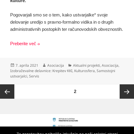
kulture.
Pogovarjali smo se o tem, kako ustvarjalke* svoje
delovanje uredijo s pravno-formalno vidika in o drugih
administrativnih postopkih ter računovodskih obveznostih.
Preberite več
Objavljeno
Avtor
Kategorije
7. aprila 2021
Asociacija
Aktualni projekti
,
Asociacija
,
dne
Izobraževalne delavnice: Krepitev KKI
,
Kulturosfera
,
Samostojni
ustvarjalci
,
Servis
Številčenje
STRAN
2
prispevkov
Prejšnja
Nasled
stran
stran