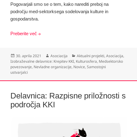
Pogovarjali smo se o tem, kako narediti preboj na
področju med-sektorksega sodelovanja kulture in
gospodarstva.
Preberite več
Objavljeno
Avtor
Kategorije
30. aprila 2021
Asociacija
Aktualni projekti
,
Asociacija
,
dne
Izobraževalne delavnice: Krepitev KKI
,
Kulturosfera
,
Medsektorsko
povezovanje
,
Nevladne organizacije
,
Novice
,
Samostojni
ustvarjalci
Delavnica: Razpisne priložnosti s
področja KKI