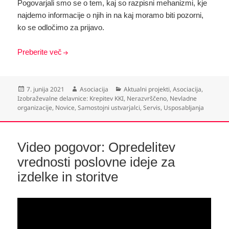
Pogovarjali smo se o tem, kaj so razpisni mehanizmi, kje
najdemo informacije o njih in na kaj moramo biti pozorni,
ko se odločimo za prijavo.
Preberite več
Objavljeno
Avtor
Kategorije
7. junija 2021
Asociacija
Aktualni projekti
,
Asociacija
,
dne
Izobraževalne delavnice: Krepitev KKI
,
Nerazvrščeno
,
Nevladne
organizacije
,
Novice
,
Samostojni ustvarjalci
,
Servis
,
Usposabljanja
Video pogovor: Opredelitev
vrednosti poslovne ideje za
izdelke in storitve