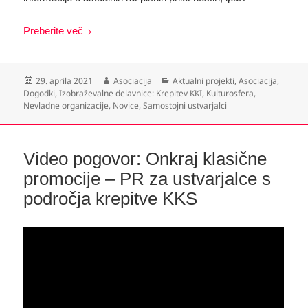
Preberite več
Objavljeno
Avtor
Kategorije
29. aprila 2021
Asociacija
Aktualni projekti
,
Asociacija
,
dne
Dogodki
,
Izobraževalne delavnice: Krepitev KKI
,
Kulturosfera
,
Nevladne organizacije
,
Novice
,
Samostojni ustvarjalci
Video pogovor: Onkraj klasične
promocije – PR za ustvarjalce s
področja krepitve KKS