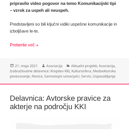
pripravilo video pogovor na temo Komunikacijski tipi
– vzrok za uspeh ali neuspeh.
Predstavljeni so bili ključni vidiki uspešne komunikacije in
izboljšave le-te.
Preberite več
Objavljeno
Avtor
Kategorije
21. maja 2021
Asociacija
Aktualni projekti
,
Asociacija
,
dne
Izobraževalne delavnice: Krepitev KKI
,
Kulturosfera
,
Medsektorsko
povezovanje
,
Novice
,
Samostojni ustvarjalci
,
Servis
,
Usposabljanja
Delavnica: Avtorske pravice za
akterje na področju KKI