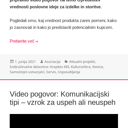
vrednosti poslovne ideje za izdelke in storitve
.
Pogledali smo, kaj vrednost produkta zares pomeni, kako
jo zasnovati in kako jo predstaviti potencialnim kupcem.
Preberite več
Objavljeno
Avtor
Kategorije
1. junija 2021
Asociacija
Aktualni projekti
,
dne
Izobraževalne delavnice: Krepitev KKI
,
Kulturosfera
,
Novice
,
Samostojni ustvarjalci
,
Servis
,
Usposabljanja
Video pogovor: Komunikacijski
tipi – vzrok za uspeh ali neuspeh