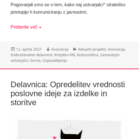
Pogovarjali smo se o tem, kako naj ustvarjalci* strateško
pristopijo h komuniciranju z javnostmi.
Preberite več
Objavljeno
Avtor
Kategorije
12. aprila 2021
Asociacija
Aktualni projekti
,
Asociacija
,
dne
Izobraževalne delavnice: Krepitev KKI
,
Kulturosfera
,
Samostojni
ustvarjalci
,
Servis
,
Usposabljanja
Delavnica: Opredelitev vrednosti
poslovne ideje za izdelke in
storitve