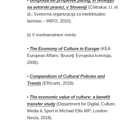
•
Gospodarski prispevek panog, ki temeljijo
na avtorski pravici, v Sloveniji
(Chitrakar, U. et
al.; Svetovna organizacija za intelektualno
lastnino – WIPO, 2010).
b) V mednarodnem merilu
•
The Economy of Culture in Europe
(KEA
European Affairs; Bruselj: Evropska komisija,
2006).
•
Compendium of Cultural Policies and
Trends
(ERIcarts, 2018).
•
The economic value of culture: a benefit
transfer study
(Department for Digital, Culture,
Media & Sport in Michael Ellis MP; London:
Nesta, 2018).