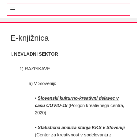
MENI IN GRADNIKI
E-knjižnica
I. NEVLADNI SEKTOR
1) RAZISKAVE
a) V Sloveniji:
•
Slovenski kulturno-kreativni delavec v
času COVID-19
(Poligon kreativnega centra,
2020)
•
Statistična analiza stanja KKS v Sloveniji
(Center za kreativnost v sodelovanju z