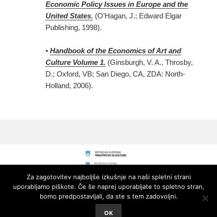
Economic Policy Issues in Europe and the
United States.
(O’Hagan, J.; Edward Elgar
Publishing, 1998).
•
Handbook of the Economics of Art and
Culture Volume 1.
(Ginsburgh, V. A., Throsby,
D.; Oxford, VB; San Diego, CA, ZDA: North-
Holland, 2006).
Za zagotovitev najboljše izkušnje na naši spletni strani
uporabljamo piškote. Če še naprej uporabljate to spletno stran,
bomo predpostavljali, da ste s tem zadovoljni.
OK