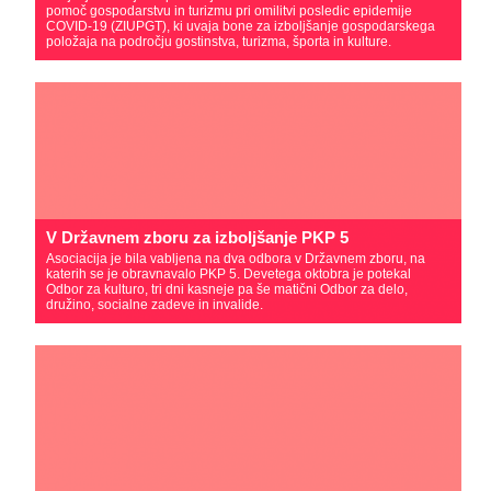
pomoč gospodarstvu in turizmu pri omilitvi posledic epidemije
COVID-19 (ZIUPGT), ki uvaja bone za izboljšanje gospodarskega
položaja na področju gostinstva, turizma, športa in kulture.
V Državnem zboru za izboljšanje PKP 5
Asociacija je bila vabljena na dva odbora v Državnem zboru, na
katerih se je obravnavalo PKP 5. Devetega oktobra je potekal
Odbor za kulturo, tri dni kasneje pa še matični Odbor za delo,
družino, socialne zadeve in invalide.