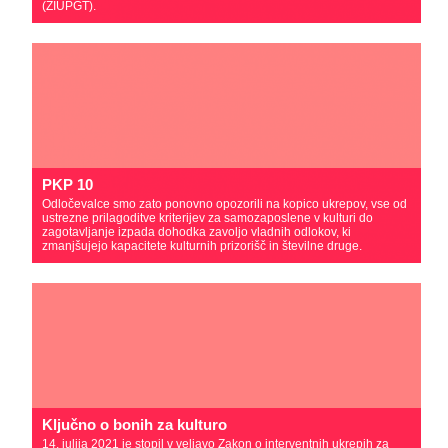
(ZIUPGT).
PKP 10
Odločevalce smo zato ponovno opozorili na kopico ukrepov, vse od
ustrezne prilagoditve kriterijev za samozaposlene v kulturi do
zagotavljanje izpada dohodka zavoljo vladnih odlokov, ki
zmanjšujejo kapacitete kulturnih prizorišč in številne druge.
Ključno o bonih za kulturo
14. julija 2021 je stopil v veljavo Zakon o interventnih ukrepih za