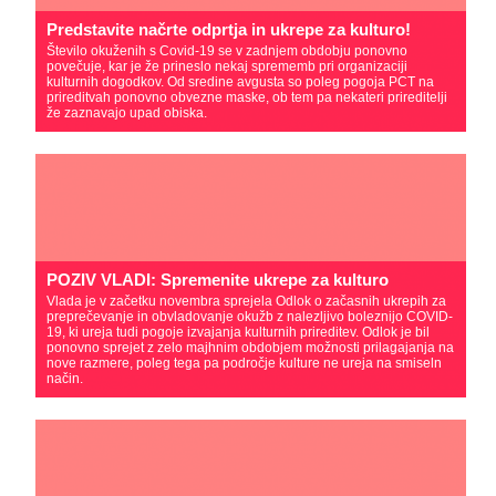
Predstavite načrte odprtja in ukrepe za kulturo!
Število okuženih s Covid-19 se v zadnjem obdobju ponovno
povečuje, kar je že prineslo nekaj sprememb pri organizaciji
kulturnih dogodkov. Od sredine avgusta so poleg pogoja PCT na
prireditvah ponovno obvezne maske, ob tem pa nekateri prireditelji
že zaznavajo upad obiska.
POZIV VLADI: Spremenite ukrepe za kulturo
Vlada je v začetku novembra sprejela Odlok o začasnih ukrepih za
preprečevanje in obvladovanje okužb z nalezljivo boleznijo COVID-
19, ki ureja tudi pogoje izvajanja kulturnih prireditev. Odlok je bil
ponovno sprejet z zelo majhnim obdobjem možnosti prilagajanja na
nove razmere, poleg tega pa področje kulture ne ureja na smiseln
način.