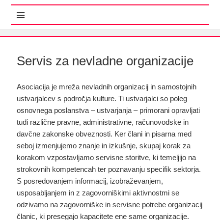
MENI IN GRADNIKI
Servis za nevladne organizacije
Asociacija je mreža nevladnih organizacij in samostojnih
ustvarjalcev s področja kulture. Ti ustvarjalci so poleg
osnovnega poslanstva – ustvarjanja – primorani opravljati
tudi različne pravne, administrativne, računovodske in
davčne zakonske obveznosti. Ker člani in pisarna med
seboj izmenjujemo znanje in izkušnje, skupaj korak za
korakom vzpostavljamo servisne storitve, ki temeljijo na
strokovnih kompetencah ter poznavanju specifik sektorja.
S posredovanjem informacij, izobraževanjem,
usposabljanjem in z zagovorniškimi aktivnostmi se
odzivamo na zagovorniške in servisne potrebe organizacij
članic, ki presegajo kapacitete ene same organizacije.