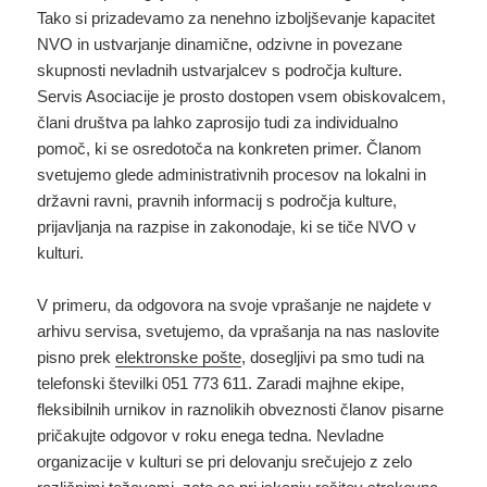
Tako si prizadevamo za nenehno izboljševanje kapacitet
NVO in ustvarjanje dinamične, odzivne in povezane
skupnosti nevladnih ustvarjalcev s področja kulture.
Servis Asociacije je prosto dostopen vsem obiskovalcem,
člani društva pa lahko zaprosijo tudi za individualno
pomoč, ki se osredotoča na konkreten primer. Članom
svetujemo glede administrativnih procesov na lokalni in
državni ravni, pravnih informacij s področja kulture,
prijavljanja na razpise in zakonodaje, ki se tiče NVO v
kulturi.
V primeru, da odgovora na svoje vprašanje ne najdete v
arhivu servisa, svetujemo, da vprašanja na nas naslovite
pisno prek
elektronske pošte
, dosegljivi pa smo tudi na
telefonski številki 051 773 611. Zaradi majhne ekipe,
fleksibilnih urnikov in raznolikih obveznosti članov pisarne
pričakujte odgovor v roku enega tedna. Nevladne
organizacije v kulturi se pri delovanju srečujejo z zelo