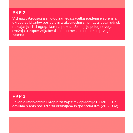
PKP 2
V društvu Asociacija smo od samega začetka epidemije spremljali
ukrepe za blažitev posledic in z aktivnostmi smo nadaljevali tudi ob
nastajanju t.i. drugega korona paketa. Slednji je poleg novega
svežnja ukrepov vključeval tudi popravke in dopolnile prvega
zakona.
PKP 3
Zakon o interventnih ukrepih za zajezitev epidemije COVID-19 in
omilitev njenih posledic za državljane in gospodarstvo (ZIUZEOP)