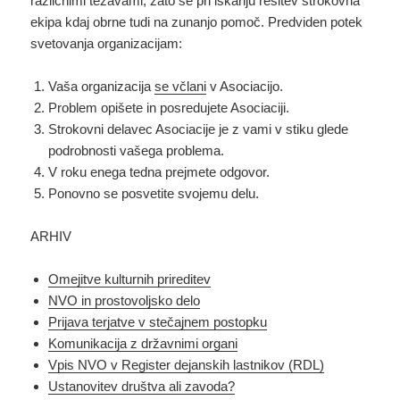
različnimi težavami, zato se pri iskanju rešitev strokovna
ekipa kdaj obrne tudi na zunanjo pomoč. Predviden potek
svetovanja organizacijam:
Vaša organizacija
se včlani
v Asociacijo.
Problem opišete in posredujete Asociaciji.
Strokovni delavec Asociacije je z vami v stiku glede
podrobnosti vašega problema.
V roku enega tedna prejmete odgovor.
Ponovno se posvetite svojemu delu.
ARHIV
Omejitve kulturnih prireditev
NVO in prostovoljsko delo
Prijava terjatve v stečajnem postopku
Komunikacija z državnimi organi
Vpis NVO v Register dejanskih lastnikov (RDL)
Ustanovitev društva ali zavoda?