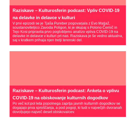
Raziskave – Kulturosferin podcast: Vpliv COVID-19
na delavke in delavce v kulturi
V prvi epizodi se je Tjaša Pureber pogovarjala z Evo Matjaž,
soustanoviteljico Zavoda Poligon, ki je skupaj s Polono Černič in
Tejo Kosi pripravila prvo poglobljeno analizo vpliva COVID-19 na
delavke in delavce v kulturi pri nas. Raziskava je še vedno aktualna,
saj v kratkem prihaja njen tretji terenski del.
Raziskave – Kulturosferin podcast: Anketa o vplivu
COVID-19 na obiskovanje kulturnih dogodkov
Po več kot pol leta popolnega zaprtja javnih kulturnih dogodkov se
dogajajo prva sproščanja, a pod pogoji, ki tudi v največjih dvoranah
dovoljujejo največ deset obiskovalcev.