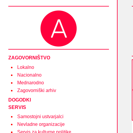
Društvo Asociacija – društvo nevladnih organizacij
in posameznikov na področju kulture
ZAGOVORNIŠTVO
Lokalno
Nacionalno
Mednarodno
Zagovorniški arhiv
DOGODKI
SERVIS
Samostojni ustvarjalci
Nevladne organizacije
Servis za kulturne politike