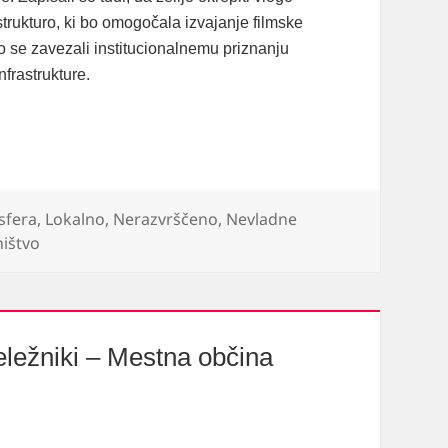
astrukturo, ki bo omogočala izvajanje filmske
o se zavezali institucionalnemu priznanju
nfrastrukture.
sfera
,
Lokalno
,
Nerazvrščeno
,
Nevladne
ištvo
deležniki – Mestna občina