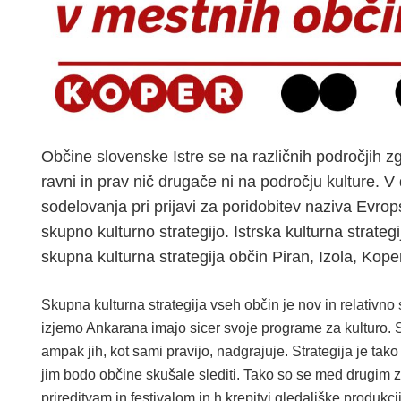
Občine slovenske Istre se na različnih področjih
ravni in prav nič drugače ni na področju kulture. 
sodelovanja pri prijavi za poridobitev naziva Evrop
skupno kulturno strategijo. Istrska kulturna strate
skupna kulturna strategija občin Piran, Izola, Kop
Skupna kulturna strategija vseh občin je nov in relativ
izjemo Ankarana imajo sicer svoje programe za kulturo.
ampak jih, kot sami pravijo, nadgrajuje. Strategija je tako
jim bodo občine skušale slediti. Tako so se med drugim
prireditvam in festivalom in h krepitvi gledališke produkcij