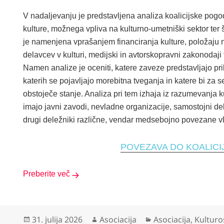
V nadaljevanju je predstavljena analiza koalicijske pog
kulture, možnega vpliva na kulturno-umetniški sektor ter
je namenjena vprašanjem financiranja kulture, položaju 
delavcev v kulturi, medijski in avtorskopravni zakonodaji 
Namen analize je oceniti, katere zaveze predstavljajo pril
katerih se pojavljajo morebitna tveganja in katere bi za
obstoječe stanje. Analiza pri tem izhaja iz razumevanja
imajo javni zavodi, nevladne organizacije, samostojni delav
drugi deležniki različne, vendar medsebojno povezane v
POVEZAVA DO KOALIC
Preberite več
Objavljeno
Avtor
Kategorije
31. julija 2026
Asociacija
Asociacija
,
Kulturo