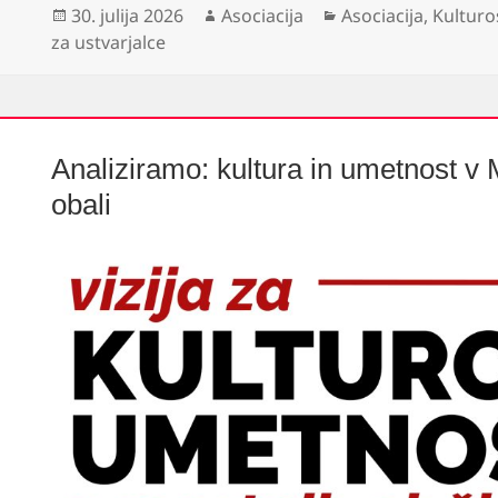
Objavljeno
Avtor
Kategorije
30. julija 2026
Asociacija
Asociacija
,
Kulturo
dne
za ustvarjalce
Analiziramo: kultura in umetnost v 
obali