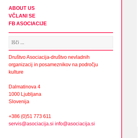
ABOUT US
VČLANI SE
FB ASOCIACIJE
Išči:
Društvo Asociacija-društvo nevladnih
organizacij in posameznikov na področju
kulture
Dalmatinova 4
1000 Ljubljana
Slovenija
+386 (0)51 773 611
servis@asociacija.si
info@asociacija.si