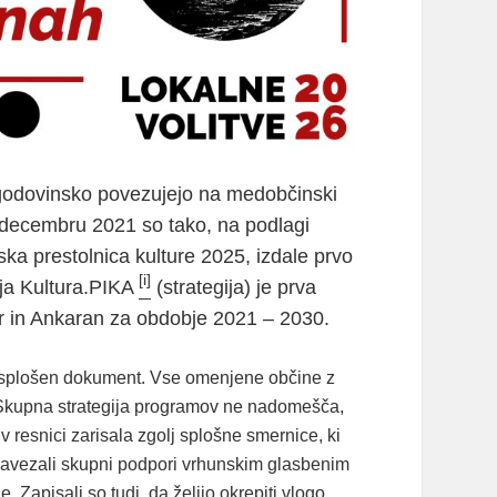
 zgodovinsko povezujejo na medobčinski
V decembru 2021 so tako, na podlagi
ska prestolnica kulture 2025, izdale prvo
[i]
gija Kultura.PIKA
(strategija) je prva
er in Ankaran za obdobje 2021 – 2030.
no splošen dokument. Vse omenjene občine z
 Skupna strategija programov ne nadomešča,
 v resnici zarisala zgolj splošne smernice, ki
 zavezali skupni podpori vrhunskim glasbenim
e. Zapisali so tudi, da želijo okrepiti vlogo