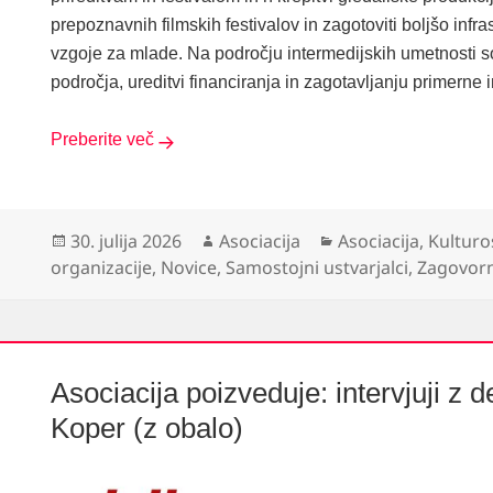
prepoznavnih filmskih festivalov in zagotoviti boljšo infr
vzgoje za mlade. Na področju intermedijskih umetnosti s
področja, ureditvi financiranja in zagotavljanju primerne i
Preberite več
Objavljeno
Avtor
Kategorije
30. julija 2026
Asociacija
Asociacija
,
Kulturo
dne
organizacije
,
Novice
,
Samostojni ustvarjalci
,
Zagovorn
Asociacija poizveduje: intervjuji z 
Koper (z obalo)