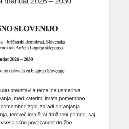
za mandat 2026 – 2030
30 predstavlja temeljne usmeritve
lovanja, med katerimi imata pomembno
ni pomembno zgolj zaradi ohranjanja
anja, temveč ima širši družbeni pomen, saj
 in vsesplošno povezanost družbe.