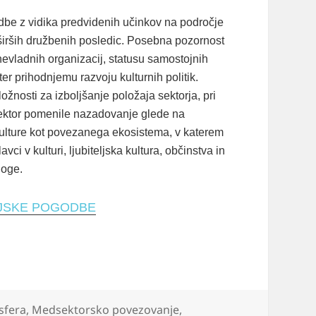
odbe z vidika predvidenih učinkov na področje
 širših družbenih posledic. Posebna pozornost
nevladnih organizacij, statusu samostojnih
ter prihodnjemu razvoju kulturnih politik.
ožnosti za izboljšanje položaja sektorja, pri
 sektor pomenile nazadovanje glede na
 kulture kot povezanega ekosistema, v katerem
ci v kulturi, ljubiteljska kultura, občinstva in
loge.
IJSKE POGODBE
sfera
,
Medsektorsko povezovanje
,