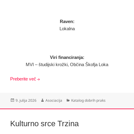
Raven:
Lokalna
Viri financiranja:
MVI – študijski krožki, Občina Škofja Loka
Preberite več
Objavljeno
Avtor
Kategorije
9. julija 2026
Asociacija
Katalog dobrih praks
dne
Kulturno srce Trzina