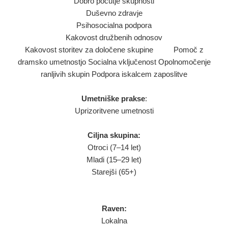
Dobro počutje skupnosti
Duševno zdravje
Psihosocialna podpora
Kakovost družbenih odnosov
Kakovost storitev za določene skupine Pomoč z
dramsko umetnostjo Socialna vključenost Opolnomočenje
ranljivih skupin Podpora iskalcem zaposlitve
Umetniške prakse
:
Uprizoritvene umetnosti
Ciljna skupina:
Otroci (7–14 let)
Mladi (15–29 let)
Starejši (65+)
Raven:
Lokalna