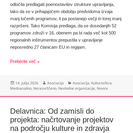
odločila predlagati poenostavitev strukture upravljanja,
tako da se v prihajajočem obdobju predvidoma izvaja
manj ločenih programov, ti pa postanejo večji in torej manj
razpršeni. Tako Komisija predlaga, da se dosedanjih 52
programov združi v 16, obenem pa bi rada več kot 500
regionalnih inštrumentov prepustila v upravljanje
neposredno 27 članicam EU in regijam.
Preberite več
Objavljeno
Avtor
Kategorije
14. julija 2026
Asociacija
Asociacija
,
Kulturosfera
,
dne
Mednarodno
,
Nerazvrščeno
,
Nevladne organizacije
,
Novice
Delavnica: Od zamisli do
projekta: načrtovanje projektov
na področju kulture in zdravja