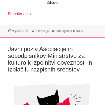
Zdravje
Preberite več
Objavljeno
Avtor
Kategorije
9. julija 2026
Asociacija
Katalog dobrih praks
dne
Javni poziv Asociacije in
sopodpisnikov Ministrstvu za
kulturo k izpolnitvi obveznosti in
izplačilu razpisnih sredstev