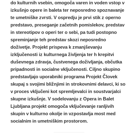
do kulturnih vsebin, omogoča varen in voden vstop v
izkušnjo opere in baleta ter neposredno spoznavanje
te umetniške zvrsti. V ospredju je prvi stik z operno
predstavo, preseganje začetnih pomislekov, predstav
in stereotipov o operi ter o sebi, pa tudi postopno
spreminjanje teh predstav skozi neposredno
doživetje. Projekt prispeva k zmanjševanju
izključenosti iz kulturnega življenja ter h krepitvi
duševnega zdravja, čustvenega doživljanja, občutka
pripadnosti in socialne vključenosti. Ciljno skupino
predstavljajo uporabniki programa Projekt Človek
skupaj s svojimi bližnjimi in strokovnimi delavci, ki so
v proces vključeni kot spremljevalci in soustvarjalci
skupne izkušnje.
V sodelovanju z Opera in Balet
Ljubljana projekt omogoča vključevanje ranljivih
skupin v kulturno okolje in vzpostavlja most med
socialnim in umetniškim prostorom.