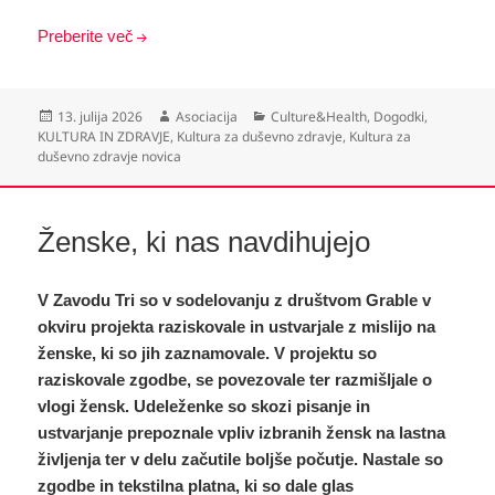
Preberite več
Objavljeno
Avtor
Kategorije
13. julija 2026
Asociacija
Culture&Health
,
Dogodki
,
dne
KULTURA IN ZDRAVJE
,
Kultura za duševno zdravje
,
Kultura za
duševno zdravje novica
Ženske, ki nas navdihujejo
V Zavodu Tri so v sodelovanju z društvom Grable v
okviru projekta raziskovale in ustvarjale z mislijo na
ženske, ki so jih zaznamovale. V projektu so
raziskovale zgodbe, se povezovale ter razmišljale o
vlogi žensk. Udeleženke so skozi pisanje in
ustvarjanje prepoznale vpliv izbranih žensk na lastna
življenja ter v delu začutile boljše počutje. Nastale so
zgodbe in tekstilna platna, ki so dale glas