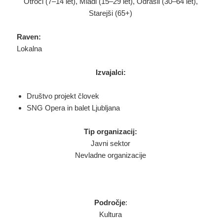
Otroci (7–14 let), Mladi (15–29 let), Odrasli (30–64 let),
Starejši (65+)
Raven:
Lokalna
Izvajalci:
Društvo projekt človek
SNG Opera in balet Ljubljana
Tip organizacij:
Javni sektor
Nevladne organizacije
Področje
:
Kultura