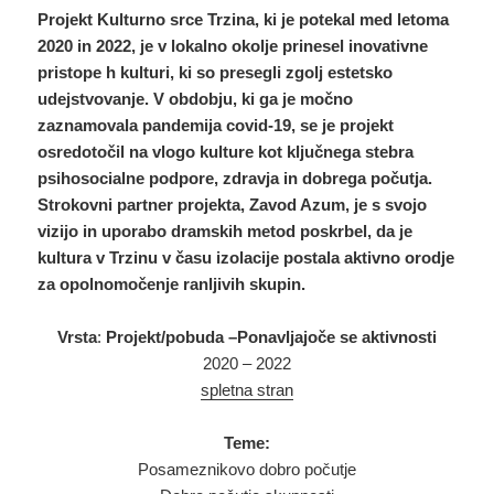
Projekt Kulturno srce Trzina, ki je potekal med letoma
2020 in 2022, je v lokalno okolje prinesel inovativne
pristope h kulturi, ki so presegli zgolj estetsko
udejstvovanje. V obdobju, ki ga je močno
zaznamovala pandemija covid-19, se je projekt
osredotočil na vlogo kulture kot ključnega stebra
psihosocialne podpore, zdravja in dobrega počutja.
Strokovni partner projekta, Zavod Azum, je s svojo
vizijo in uporabo dramskih metod poskrbel, da je
kultura v Trzinu v času izolacije postala aktivno orodje
za opolnomočenje ranljivih skupin.
Vrsta
:
Projekt/pobuda –Ponavljajoče se aktivnosti
2020 – 2022
spletna stran
Teme:
Posameznikovo dobro počutje