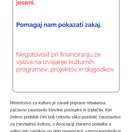
Ministrstvo za kulturo je zaradi priprave rebalansa
začasno zaustavilo številne postopke in izplačila. Ker
želimo pridobiti čim bolj celovito sliko posledic zaustavitve
za (nevladno) kulturo, v Asociaciji zbiramo podatke o
vplivu teh zamikov na delo organizacij, samozaposlenih in