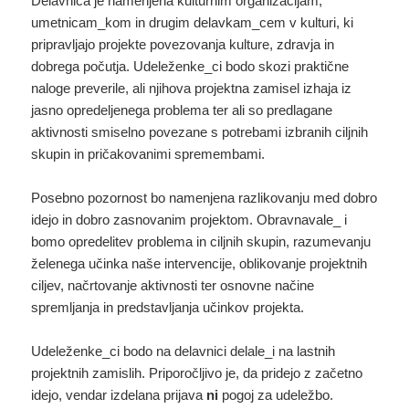
Delavnica je namenjena kulturnim organizacijam,
umetnicam_kom in drugim delavkam_cem v kulturi, ki
pripravljajo projekte povezovanja kulture, zdravja in
dobrega počutja. Udeleženke_ci bodo skozi praktične
naloge preverile, ali njihova projektna zamisel izhaja iz
jasno opredeljenega problema ter ali so predlagane
aktivnosti smiselno povezane s potrebami izbranih ciljnih
skupin in pričakovanimi spremembami.
Posebno pozornost bo namenjena razlikovanju med dobro
idejo in dobro zasnovanim projektom. Obravnavale_ i
bomo opredelitev problema in ciljnih skupin, razumevanju
želenega učinka naše intervencije, oblikovanje projektnih
ciljev, načrtovanje aktivnosti ter osnovne načine
spremljanja in predstavljanja učinkov projekta.
Udeleženke_ci bodo na delavnici delale_i na lastnih
projektnih zamislih. Priporočljivo je, da pridejo z začetno
idejo, vendar izdelana prijava
ni
pogoj za udeležbo.