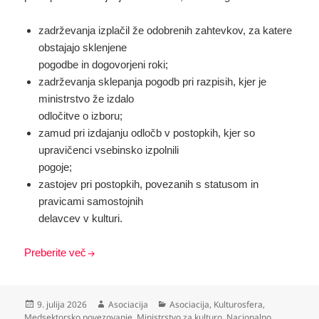
zadrževanja izplačil že odobrenih zahtevkov, za katere
obstajajo sklenjene
pogodbe in dogovorjeni roki;
zadrževanja sklepanja pogodb pri razpisih, kjer je
ministrstvo že izdalo
odločitve o izboru;
zamud pri izdajanju odločb v postopkih, kjer so
upravičenci vsebinsko izpolnili
pogoje;
zastojev pri postopkih, povezanih s statusom in
pravicami samostojnih
delavcev v kulturi.
Preberite več
Objavljeno
Avtor
Kategorije
9. julija 2026
Asociacija
Asociacija
,
Kulturosfera
,
dne
Medsektorsko povezovanje
,
Ministrstvo za kulturo
,
Nacionalno
,