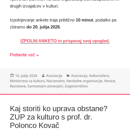
drugih izvajalcev v kulturi.
Izpolnjevanje ankete traja približno
10 minut
, podatke pa
zbiramo
do 20. julija 2026
.
IZPOLNI ANKETO in prispevaj svoj vpogled.
Preberite več
Objavljeno
Avtor
Kategorije
16. julija 2026
Asociacija
Asociacija
,
Kulturosfera
,
dne
Ministrstvo za kulturo
,
Nacionalno
,
Nevladne organizacije
,
Novice
,
Raziskave
,
Samostojni ustvarjalci
,
Zagovorništvo
Kaj storiti ko uprava obstane?
ZUP za kulturo s prof. dr.
Polonco Kovač