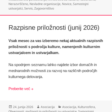
Nerazvrščeno
,
Nevladne organizacije
,
Novice
,
Samostojni
ustvarjalci
,
Servis
,
Zagovorništvo
Razpisne priložnosti (junij 2026)
Vsak mesec za vas izberemo nekaj aktualnih razpisnih
priložnosti s področja kulture, namenjenih kulturnim
ustvarjalcem in ustvarjalkam.
Na spodnjem seznamu lahko najdete izbor domačih in
mednarodnih možnosti za razvoj na različnih področjih
kulturnega delovanja.
Preberite več
Objavljeno
Avtor
Kategorije
24. junija 2026
Asociacija
Asociacija
,
Kulturosfera
,
dne
Obveznosti, možnosti in priložnosti za ustvarjalce
,
Samostojni