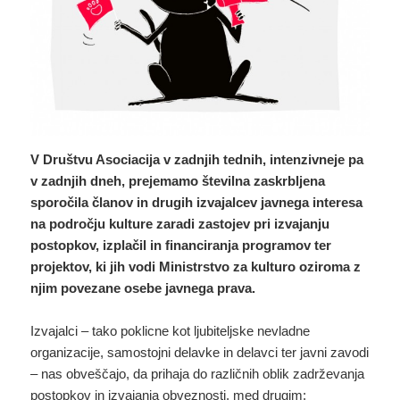
V Društvu Asociacija v zadnjih tednih, intenzivneje pa
v zadnjih dneh, prejemamo številna zaskrbljena
sporočila članov in drugih izvajalcev javnega interesa
na področju kulture zaradi zastojev pri izvajanju
postopkov, izplačil in financiranja programov ter
projektov, ki jih vodi Ministrstvo za kulturo oziroma z
njim povezane osebe javnega prava.
Izvajalci – tako poklicne kot ljubiteljske nevladne
organizacije, samostojni delavke in delavci ter javni zavodi
– nas obveščajo, da prihaja do različnih oblik zadrževanja
postopkov in izvajanja obveznosti, med drugim: