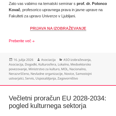
Zato vas vabimo na tematski seminar s
prof. dr. Polonco
Kovač
, profesorico upravnega prava in javne uprave na
Fakulteti za upravo Univerze v Ljubljani.
PRIJAVA NA IZOBRAŽEVANJE
Preberite več
Objavljeno
Avtor
Kategorije
16. julija 2026
Asociacija
ASO izobraževanja
,
dne
Asociacija
,
Dogodki
,
Kulturosfera
,
Lokalno
,
Medsektorsko
povezovanje
,
Ministrstvo za kulturo
,
MOL
,
Nacionalno
,
Nerazvrščeno
,
Nevladne organizacije
,
Novice
,
Samostojni
ustvarjalci
,
Servis
,
Usposabljanja
,
Zagovorništvo
Večletni proračun EU 2028-2034:
pogled kulturnega sektorja