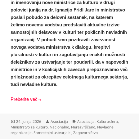
in imenovanju nove ministrice za kulturo v drugi
polovici junija na dr. Ignacijo Fridl Jarc in ministrstvo
poslali pobudo za delovni sestanek, na katerem
želimo novemu vodstvu predstaviti aktualne izzive
samostojnih delavcev v kulturi ter poklicnih nevladnih
organizacij. V pobudi smo pozdravili zavezanost
novega vodstva ministrstva k dialogu, krepitvi
pluralnosti v kulturi in zagotavljanju enakih možnosti
deležnikov za ustvarjanje ter poudarili, da v napovedih
ministrice in v koalicijskih zavezah prepoznavamo več
priložnosti za okrepitev celotnega kulturnega sektorja,
tudi nevladne kulture.
Preberite več
Objavljeno
Avtor
Kategorije
24. junija 2026
Asociacija
Asociacija
,
Kulturosfera
,
dne
Ministrstvo za kulturo
,
Nacionalno
,
Nerazvrščeno
,
Nevladne
organizacije
,
Samostojni ustvarjalci
,
Zagovorništvo