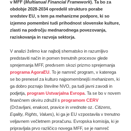
v MFF (
Multianual Financial Framework
). Ta bo za
obdobje 2028-2034 opredelil strukturo porabe
sredstev EU, s tem pa mehanizme podpore, ki so
izjemno pomembni tudi prihodnost slovenske kulture,
zlasti na področju mednarodnega povezovanja,
raziskovanja in razvoja sektorja.
V analizi želimo kar najbolj shematsko in razumljivo
predstaviti način in pomen trenutnih procesov glede
sprejemanja MFF, predvsem skozi prizmo sprejemanja
programa AgoraEU.
To je namreč program, v katerega
se bo prenesel za kulturo najpomembnejši mehanizem, ki
ga dobro poznajo številne NVO, pa tudi javni zavodi in
podjetja,
program Ustvarjalna Evropa
. Ta se bo v novem
finančnem okviru združil s
programom CERV
(Državljani, enakost, pravice in vrednote oz.
Citizens,
Eqality, Rights, Value
s), ki ga je EU vzpostavila v trenutno
veljavnem večletnem proračunu. Evropska komisija, ki je
pripravljala prvo različico novega MFF, se je namreč