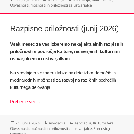
dne
Obveznosti, možnosti in priložnosti za ustvarjalce
Razpisne priložnosti (junij 2026)
Vsak mesec za vas izberemo nekaj aktualnih razpisnih
priložnosti s področja kulture, namenjenih kulturnim
ustvarjalcem in ustvarjalkam.
Na spodnjem seznamu lahko najdete izbor domačih in
mednarodnih možnosti za razvoj na različnih področjih
kulturnega delovanja.
Preberite več
Objavljeno
Avtor
Kategorije
24. junija 2026
Asociacija
Asociacija
,
Kulturosfera
,
dne
Obveznosti, možnosti in priložnosti za ustvarjalce
,
Samostojni
ustvarjalci