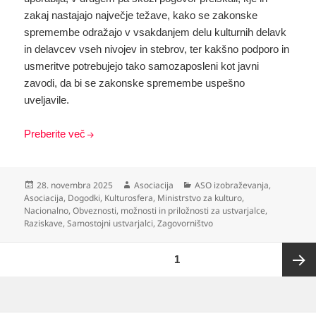
zakaj nastajajo največje težave, kako se zakonske
spremembe odražajo v vsakdanjem delu kulturnih delavk
in delavcev vseh nivojev in stebrov, ter kakšno podporo in
usmeritve potrebujejo tako samozaposleni kot javni
zavodi, da bi se zakonske spremembe uspešno
uveljavile.
Preberite več
Objavljeno
Avtor
Kategorije
28. novembra 2025
Asociacija
ASO izobraževanja
,
dne
Asociacija
,
Dogodki
,
Kulturosfera
,
Ministrstvo za kulturo
,
Nacionalno
,
Obveznosti, možnosti in priložnosti za ustvarjalce
,
Raziskave
,
Samostojni ustvarjalci
,
Zagovorništvo
Številčenje
STRAN
1
prispevkov
Nasled