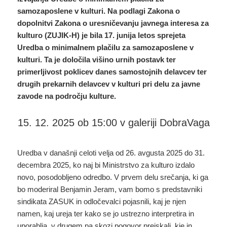
samozaposlene v kulturi. Na podlagi Zakona o
dopolnitvi Zakona o uresničevanju javnega interesa za
kulturo (ZUJIK-H) je bila 17. junija letos sprejeta
Uredba o minimalnem plačilu za samozaposlene v
kulturi.
Ta je določila višino urnih postavk ter
primerljivost poklicev danes samostojnih delavcev ter
drugih prekarnih delavcev v kulturi pri delu za javne
zavode na področju kulture.
15. 12. 2025 ob 15:00 v galeriji DobraVaga
Uredba v današnji celoti velja od 26. avgusta 2025 do 31.
decembra 2025, ko naj bi Ministrstvo za kulturo izdalo
novo, posodobljeno odredbo. V prvem delu srečanja, ki ga
bo moderiral Benjamin Jeram, vam bomo s predstavniki
sindikata ZASUK in odločevalci pojasnili, kaj je njen
namen, kaj ureja ter kako se jo ustrezno interpretira in
uporablja, v drugem pa skozi pogovor preiskali, kje in