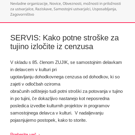
Nevladne organizacije
,
Novice
,
Obveznosti, možnosti in priložnosti
za ustvarjalce
,
Raziskave
,
Samostojni ustvarjalci
,
Usposabljanja
,
Zagovorništvo
SERVIS: Kako potne stroške za
tujino izločite iz cenzusa
V skladu s 85. členom ZUJIK, se samostojnim delavkam
in delavcem v kulturi pri
ugotavljanju dohodkovnega cenzusa od dohodkov, ki so
zajeti v odločbah oziroma
obračunih odštejejo tudi potni stroški za potovanja v tujino
in po tujini, če dokazljivo nastanejo kot neposredna
posledica izvedbe kulturnih projektov in programov
samostojnega delavca v kulturi. V nadaljevanju
pojasnjujemo postopek, kako to storite.
Preberite več