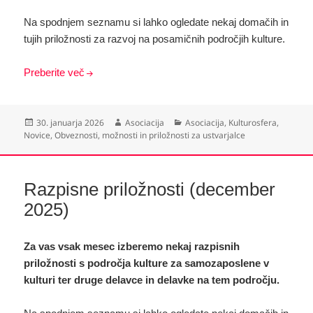
Na spodnjem seznamu si lahko ogledate nekaj domačih in
tujih priložnosti za razvoj na posamičnih področjih kulture.
Preberite več
Objavljeno
Avtor
Kategorije
30. januarja 2026
Asociacija
Asociacija
,
Kulturosfera
,
dne
Novice
,
Obveznosti, možnosti in priložnosti za ustvarjalce
Razpisne priložnosti (december
2025)
Za vas vsak mesec izberemo nekaj razpisnih
priložnosti s področja kulture za samozaposlene v
kulturi ter druge delavce in delavke na tem področju.