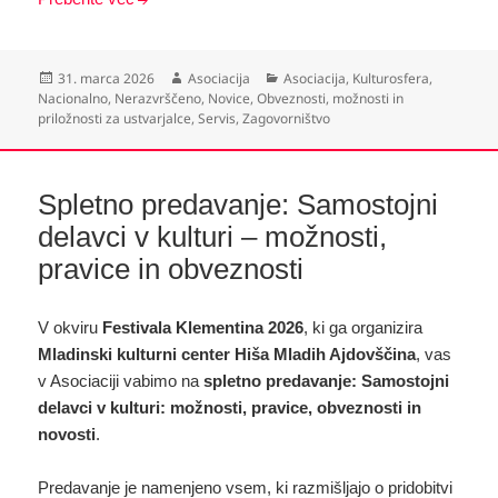
Objavljeno
Avtor
Kategorije
31. marca 2026
Asociacija
Asociacija
,
Kulturosfera
,
dne
Nacionalno
,
Nerazvrščeno
,
Novice
,
Obveznosti, možnosti in
priložnosti za ustvarjalce
,
Servis
,
Zagovorništvo
Spletno predavanje: Samostojni
delavci v kulturi – možnosti,
pravice in obveznosti
V okviru
Festivala Klementina 2026
, ki ga organizira
Mladinski kulturni center Hiša Mladih Ajdovščina
, vas
v Asociaciji vabimo na
spletno predavanje: Samostojni
delavci v kulturi: možnosti, pravice, obveznosti in
novosti
.
Predavanje je namenjeno vsem, ki razmišljajo o pridobitvi