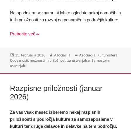
Na spodnjem seznamu si lahko ogledate nekaj domačih in
tujih priložnosti za razvoj na posamičnih področjih kulture.
Preberite več
Objavljeno
Avtor
Kategorije
25. februarja 2026
Asociacija
Asociacija
,
Kulturosfera
,
dne
Obveznosti, možnosti in priložnosti za ustvarjalce
,
Samostojni
ustvarjalci
Razpisne priložnosti (januar
2026)
Za vas vsak mesec izberemo nekaj razpisnih
priložnosti s področja kulture za samozaposlene v
kulturi ter druge delavce in delavke na tem področju.