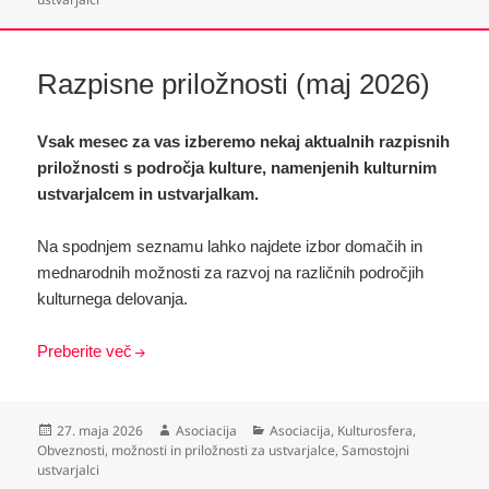
Razpisne priložnosti (maj 2026)
Vsak mesec za vas izberemo nekaj aktualnih razpisnih
priložnosti s področja kulture, namenjenih kulturnim
ustvarjalcem in ustvarjalkam.
Na spodnjem seznamu lahko najdete izbor domačih in
mednarodnih možnosti za razvoj na različnih področjih
kulturnega delovanja.
Preberite več
Objavljeno
Avtor
Kategorije
27. maja 2026
Asociacija
Asociacija
,
Kulturosfera
,
dne
Obveznosti, možnosti in priložnosti za ustvarjalce
,
Samostojni
ustvarjalci