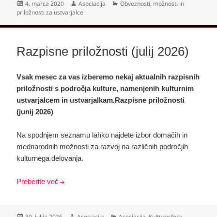
Objavljeno
Avtor
Kategorije
4. marca 2020
Asociacija
Obveznosti, možnosti in
dne
priložnosti za ustvarjalce
Razpisne priložnosti (julij 2026)
Vsak mesec za vas izberemo nekaj aktualnih razpisnih
priložnosti s področja kulture, namenjenih kulturnim
ustvarjalcem in ustvarjalkam.Razpisne priložnosti
(junij 2026)
Na spodnjem seznamu lahko najdete izbor domačih in
mednarodnih možnosti za razvoj na različnih področjih
kulturnega delovanja.
Preberite več
Objavljeno
Avtor
Kategorije
30. julija 2026
Asociacija
Asociacija
,
Kulturosfera
,