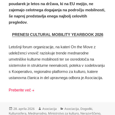
poudarek je letos na država, ki na EU mejijo, ne
zajemajo celotnega dogajanja na področju mobilnosti,
še naprej predstavlja enega najbolj celovitih
pregledov
.
PRENESI CULTURAL MOBILITY YEARBOOK 2026
Letošnji forum organizacije, na kateri On the Move z
udeleženci vnovič raziskuje trende mednarodne
umetniške kulturne mobilnosti ter se osredotoča na
sistemske in strukturne neenakosti, poteka v sodelovanju
s Kooperativo, regionalno platformo za kulturo, katere
ustanovna članica in del upravnega odbora je Asociacija.
Preberite več
Objavljeno
Avtor
Kategorije
28. aprila 2026
Asociacija
Asociacija
,
Dogodki
,
dne
Kulturosfera
,
Mednarodno
,
Ministrstvo za kulturo
,
Nerazvrščeno
,