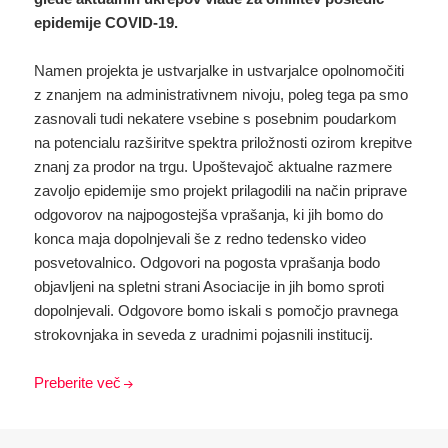
epidemije COVID-19
.
Namen projekta je ustvarjalke in ustvarjalce opolnomočiti
z znanjem na administrativnem nivoju, poleg tega pa smo
zasnovali tudi nekatere vsebine s posebnim poudarkom
na potencialu razširitve spektra priložnosti ozirom krepitve
znanj za prodor na trgu. Upoštevajoč aktualne razmere
zavoljo epidemije smo projekt prilagodili na način priprave
odgovorov na najpogostejša vprašanja, ki jih bomo do
konca maja dopolnjevali še z redno tedensko video
posvetovalnico. Odgovori na pogosta vprašanja bodo
objavljeni na spletni strani Asociacije in jih bomo sproti
dopolnjevali. Odgovore bomo iskali s pomočjo pravnega
strokovnjaka in seveda z uradnimi pojasnili institucij.
Preberite več