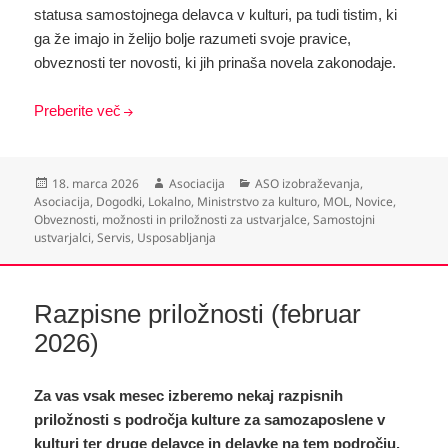
statusa samostojnega delavca v kulturi, pa tudi tistim, ki
ga že imajo in želijo bolje razumeti svoje pravice,
obveznosti ter novosti, ki jih prinaša novela zakonodaje.
Preberite več
Objavljeno
Avtor
Kategorije
18. marca 2026
Asociacija
ASO izobraževanja
,
dne
Asociacija
,
Dogodki
,
Lokalno
,
Ministrstvo za kulturo
,
MOL
,
Novice
,
Obveznosti, možnosti in priložnosti za ustvarjalce
,
Samostojni
ustvarjalci
,
Servis
,
Usposabljanja
Razpisne priložnosti (februar
2026)
Za vas vsak mesec izberemo nekaj razpisnih
priložnosti s področja kulture za samozaposlene v
kulturi ter druge delavce in delavke na tem področju.