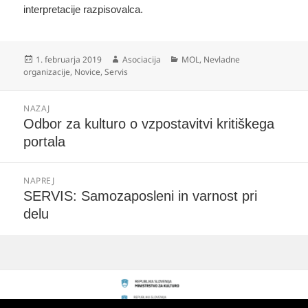
interpretacije razpisovalca.
Objavljeno
Avtor
Kategorije
1. februarja 2019
Asociacija
MOL
,
Nevladne
dne
organizacije
,
Novice
,
Servis
Navigacija
NAZAJ
prispevka
Prejšnji
Odbor za kulturo o vzpostavitvi kritiškega
prispevek:
portala
NAPREJ
Naslednji
SERVIS: Samozaposleni in varnost pri
prispevek:
delu