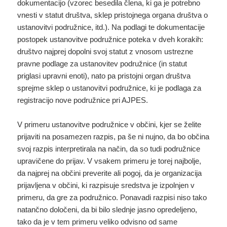
dokumentacijo (vzorec besedila člena, ki ga je potrebno
vnesti v statut društva, sklep pristojnega organa društva o
ustanovitvi podružnice, itd.). Na podlagi te dokumentacije
postopek ustanovitve podružnice poteka v dveh korakih:
društvo najprej dopolni svoj statut z vnosom ustrezne
pravne podlage za ustanovitev podružnice (in statut
priglasi upravni enoti), nato pa pristojni organ društva
sprejme sklep o ustanovitvi podružnice, ki je podlaga za
registracijo nove podružnice pri AJPES.
V primeru ustanovitve podružnice v občini, kjer se želite
prijaviti na posamezen razpis, pa še ni nujno, da bo občina
svoj razpis interpretirala na način, da so tudi podružnice
upravičene do prijav. V vsakem primeru je torej najbolje,
da najprej na občini preverite ali pogoj, da je organizacija
prijavljena v občini, ki razpisuje sredstva je izpolnjen v
primeru, da gre za podružnico. Ponavadi razpisi niso tako
natančno določeni, da bi bilo slednje jasno opredeljeno,
tako da je v tem primeru veliko odvisno od same