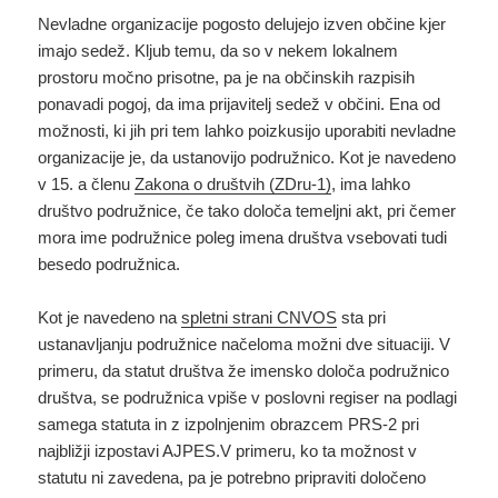
Nevladne organizacije pogosto delujejo izven občine kjer
imajo sedež. Kljub temu, da so v nekem lokalnem
prostoru močno prisotne, pa je na občinskih razpisih
ponavadi pogoj, da ima prijavitelj sedež v občini. Ena od
možnosti, ki jih pri tem lahko poizkusijo uporabiti nevladne
organizacije je, da ustanovijo podružnico. Kot je navedeno
v 15. a členu
Zakona o društvih (ZDru-1)
, ima lahko
društvo podružnice, če tako določa temeljni akt, pri čemer
mora ime podružnice poleg imena društva vsebovati tudi
besedo podružnica.
Kot je navedeno na
spletni strani CNVOS
sta pri
ustanavljanju podružnice načeloma možni dve situaciji. V
primeru, da statut društva že imensko določa podružnico
društva, se podružnica vpiše v poslovni regiser na podlagi
samega statuta in z izpolnjenim obrazcem PRS-2 pri
najbližji izpostavi AJPES.V primeru, ko ta možnost v
statutu ni zavedena, pa je potrebno pripraviti določeno