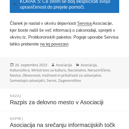
KORAK 5: Če želim še bolj eksplicirati svojo
upravičenost do prejete pomoči.
Članek je nastal v okviru dejavnosti
Servisa
Asociacije,
kjer boste našli še več informacij o zakonodaji, sprejeti v
okviru tz. Protikoronskih paketov. Pogoje uporabe Servisa
lahko preberete
na tej povezavi
.
Objavljeno
Avtor
Kategorije
26. septembra 2023
Asociacija
Asociacija
,
dne
Kulturosfera
,
Ministrstvo za kulturo
,
Nacionalno
,
Nerazvrščeno
,
Novice
,
Obveznosti, možnosti in priložnosti za ustvarjalce
,
Samostojni ustvarjalci
,
Servis
,
Zagovorništvo
Navigacija
NAZAJ
prispevka
Prejšnji
Razpis za delovno mesto v Asociaciji
prispevek:
NAPREJ
Naslednji
Asociacija na srečanju informacijskih točk