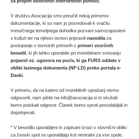
za prejem določenih interventnih pomoči.
V društvu Asociacija smo preučili nekaj primerov
dokumentacije, ki so nam jo posredovali k vračilu
mesečnega temeljnega dohodka pozvani samozaposleni
v kulturi ter na njihovi osnovi pripravili
navodila
za
postopanje v tovrstnih primerih s
primeri vzorčnih
besedil
, ki jih lahko uporabite pri morebitnem snovanju
pojasnil oz. ugovora na poziv, ki ga FURS oddate v
obliki lastnega dokumenta (NF-LD) preko portala e-
Davki
.
V primeru, da na katero od morebitnih vprašanj nismo
odgovorili, nam pišite na info@asociacija.si in skušali
bomo poiskati odgovor. Članek bomo sproti posodabljali in
dopolnjevali.
* V besedilu uporabljeni in zapisani izrazi v slovnični obliki
za ženski spol se uporabljajo kot nevtralni za vse spole.