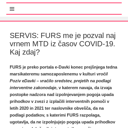
MENI IN GRADNIKI
SERVIS: FURS me je pozval naj
vrnem MTD iz časov COVID-19.
Kaj zdaj?
FURS je preko portala e-Davki konec prejšnjega tedna
marsikateremu samozaposlenemu v kulturi
vročil
Poziv eDavki – vračilo sredstev, prejetih na podlagi
interventne zakonodaje
, v katerem navaja, da
izvaja
postopke nadzora nad izpolnjevanjem pogoja upada
prihodkov v zvezi z izplačili interventnih pomoči v
letih 2020 in 2021 ter naslovnike obvešča, da na
podlagi podatkov, s katerimi FURS razpolaga,
ugotavlja, da ne izpolnjujejo pogoja upada prihodkov