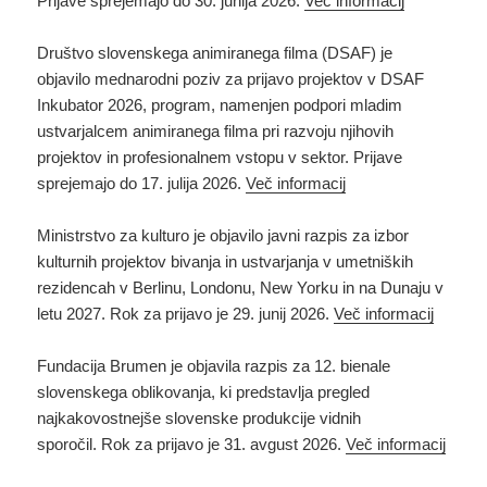
Prijave sprejemajo do 30. junija 2026.
Več informacij
Društvo slovenskega animiranega filma (DSAF) je
objavilo mednarodni poziv za prijavo projektov v DSAF
Inkubator 2026, program, namenjen podpori mladim
ustvarjalcem animiranega filma pri razvoju njihovih
projektov in profesionalnem vstopu v sektor. Prijave
sprejemajo do 17. julija 2026.
Več informacij
Ministrstvo za kulturo je objavilo javni razpis za izbor
kulturnih projektov bivanja in ustvarjanja v umetniških
rezidencah v Berlinu, Londonu, New Yorku in na Dunaju v
letu 2027. Rok za prijavo je 29. junij 2026.
Več informacij
Fundacija Brumen je objavila razpis za 12. bienale
slovenskega oblikovanja, ki predstavlja pregled
najkakovostnejše slovenske produkcije vidnih
sporočil. Rok za prijavo je 31. avgust 2026.
Več informacij