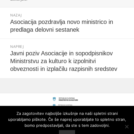
Navigacija
NAZAJ
prispevka
Prejšnji
Asociacija pozdravlja novo ministrico in
prispevek:
predlaga delovni sestanek
NAPREJ
Naslednji
Javni poziv Asociacije in sopodpisnikov
prispevek:
Ministrstvu za kulturo k izpolnitvi
obveznosti in izplačilu razpisnih sredstev
Za zagotovitev najboljše izkušnje na naši spletni strani
uporabljamo piškote. Če še naprej uporabljate to spletno stran,
bomo predpostavljali, da ste s tem zadovoljni.