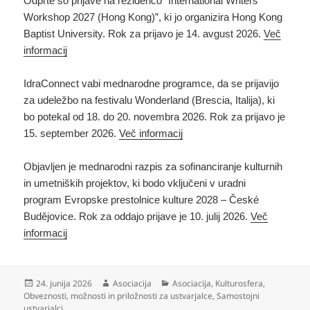
Odprte so prijave na rezidenco ”International Writers’
Workshop 2027 (Hong Kong)”, ki jo organizira Hong Kong
Baptist University. Rok za prijavo je 14. avgust 2026.
Več
informacij
IdraConnect vabi mednarodne programce, da se prijavijo
za udeležbo na festivalu Wonderland (Brescia, Italija), ki
bo potekal od 18. do 20. novembra 2026. Rok za prijavo je
15. september 2026.
Več informacij
Objavljen je mednarodni razpis za sofinanciranje kulturnih
in umetniških projektov, ki bodo vključeni v uradni
program Evropske prestolnice kulture 2028 – České
Budějovice. Rok za oddajo prijave je 10. julij 2026.
Več
informacij
Objavljeno
Avtor
Kategorije
24. junija 2026
Asociacija
Asociacija
,
Kulturosfera
,
dne
Obveznosti, možnosti in priložnosti za ustvarjalce
,
Samostojni
ustvarjalci