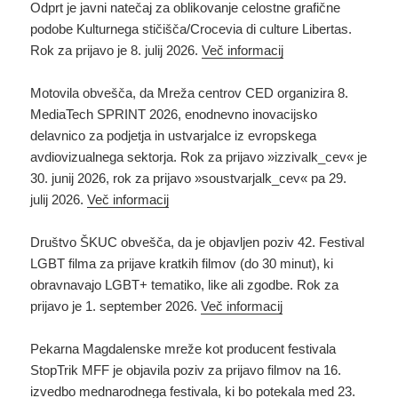
Odprt je javni natečaj za oblikovanje celostne grafične
podobe Kulturnega stičišča/Crocevia di culture Libertas.
Rok za prijavo je 8. julij 2026.
Več informacij
Motovila obvešča, da Mreža centrov CED organizira 8.
MediaTech SPRINT 2026, enodnevno inovacijsko
delavnico za podjetja in ustvarjalce iz evropskega
avdiovizualnega sektorja. Rok za prijavo »izzivalk_cev« je
30. junij 2026, rok za prijavo »soustvarjalk_cev« pa 29.
julij 2026.
Več informacij
Društvo ŠKUC obvešča, da je objavljen poziv 42. Festival
LGBT filma za prijave kratkih filmov (do 30 minut), ki
obravnavajo LGBT+ tematiko, like ali zgodbe. Rok za
prijavo je 1. september 2026.
Več informacij
Pekarna Magdalenske mreže kot producent festivala
StopTrik MFF je objavila poziv za prijavo filmov na 16.
izvedbo mednarodnega festivala, ki bo potekala med 23.