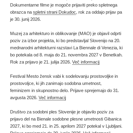
Dokumentarne filme je mogoče prijaviti preko spletnega
obrazca na
spletni strani Dokudoc
, rok za oddajo prijav pa
je 30. junij 2026.
Muzej za arhitekturo in oblikovanje (MAO) je objavil odprti
poziv za izbor projekta, ki bo predstavljal Slovenijo na 20.
mednarodni arhitekturni razstavi La Biennale di Venezia, ki
bo potekala od 8. maja do 21. novembra 2027 v Benetkah.
Rok za prijavo je 21. julija 2026.
Več informacij
Festival Mesto žensk vabi k sodelovanju prostovoljke in
prostovoljce, ki jih zanimajo sodobna umetnost,
feminizem in skupnostno delo. Prijave sprejemajo do 31.
avgusta 2026.
Več informacij
Društvo za sodobni ples Slovenije je objavilo poziv za
prijavo del na Bienale sodobne plesne umetnosti Gibanica
2027, ki bo med 21. in 25. aprilom 2027 potekal v Ljubljani.