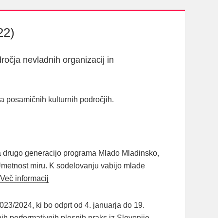
22)
dročja nevladnih organizacij in
na posamičnih kulturnih področjih.
za drugo generacijo programa Mlado Mladinsko,
Umetnost miru. K sodelovanju vabijo mlade
Več informacij
23/2024, ki bo odprt od 4. januarja do 19.
h performativnih plesnih praks iz Slovenije,