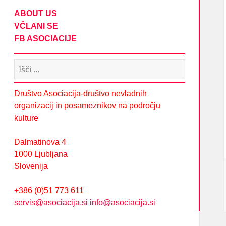
ABOUT US
VČLANI SE
FB ASOCIACIJE
Išči:
Društvo Asociacija-društvo nevladnih
organizacij in posameznikov na področju
kulture
Dalmatinova 4
1000 Ljubljana
Slovenija
+386 (0)51 773 611
servis@asociacija.si
info@asociacija.si