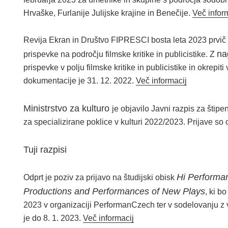
Hrvaške, Furlanije Julijske krajine in Benečije.
Več infor
Revija Ekran in Društvo FIPRESCI bosta leta 2023 prvič 
na
prispevke na področju filmske kritike in publicistike. Z
prispevke v polju filmske kritike in publicistike in okrepi
dokumentacije je 31. 12. 2022.
Več informacij
Ministrstvo za kulturo
je objavilo Javni razpis za štipe
za specializirane poklice v kulturi 2022/2023. Prijave so
Tuji razpisi
Hi Performan
Odprt je poziv za prijavo na študijski obisk
Productions and Performances of New Plays
, ki b
2023 v organizaciji PerformanCzech ter v sodelovanju z 
je do 8. 1. 2023.
Več informacij