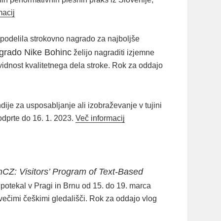
macij
podelila strokovno nagrado za najboljše
grado Nike Bohinc
želijo nagraditi izjemne
ti vidnost kvalitetnega dela stroke. Rok za oddajo
ndije za usposabljanje ali izobraževanje v tujini
 odprte do 16. 1. 2023.
Več informacij
CZ: Visitors’ Program of Text-Based
o potekal v Pragi in Brnu od 15. do 19. marca
večimi češkimi gledališči. Rok za oddajo vlog