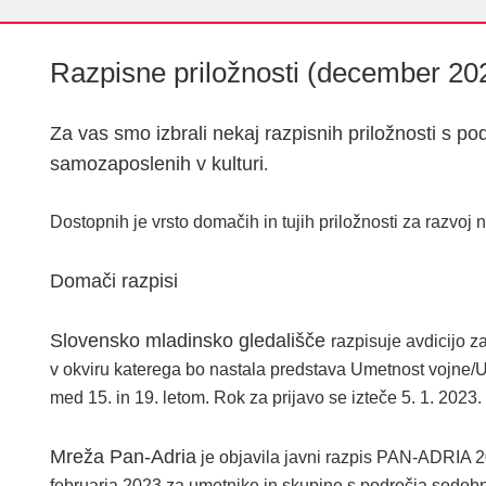
Razpisne priložnosti (december 20
Za vas smo izbrali nekaj razpisnih priložnosti s po
samozaposlenih v kulturi
.
Dostopnih je vrsto domačih in tujih priložnosti za razvoj 
Domači razpisi
Slovensko mladinsko gledališče
razpisuje avdicijo 
v okviru katerega bo nastala predstava Umetnost vojne/
med 15. in 19. letom. Rok za prijavo se izteče 5. 1. 2023.
Mreža Pan-Adria
je objavila javni razpis PAN-ADRIA 20
februarja 2023 za umetnike in skupine s področja sodobni