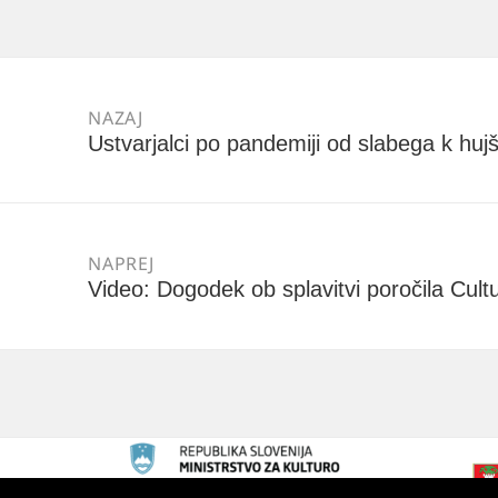
Navigacija
prispevka
NAZAJ
Ustvarjalci po pandemiji od slabega k hu
Prejšnji
prispevek:
NAPREJ
Video: Dogodek ob splavitvi poročila Cul
Naslednji
prispevek: