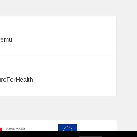
jšemu
tureForHealth