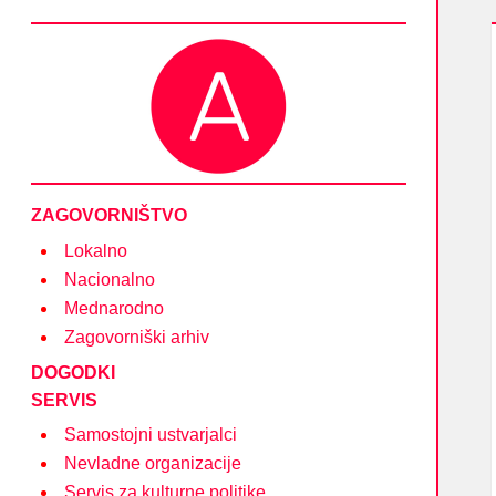
Društvo Asociacija – društvo nevladnih organizacij
in posameznikov na področju kulture
ZAGOVORNIŠTVO
Lokalno
Nacionalno
Mednarodno
Zagovorniški arhiv
DOGODKI
SERVIS
Samostojni ustvarjalci
Nevladne organizacije
Servis za kulturne politike