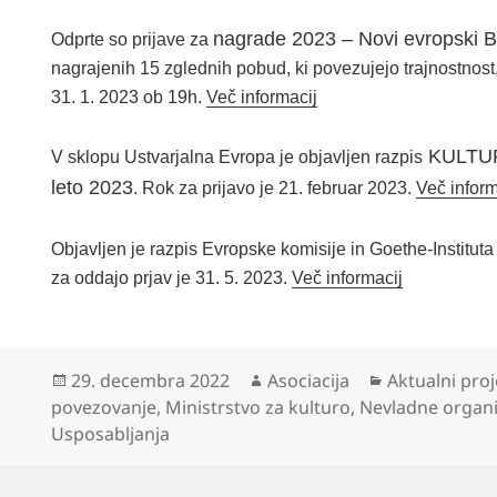
nagrade 2023 – Novi evropski 
Odprte so prijave za
nagrajenih 15 zglednih pobud, ki povezujejo trajnostnost, 
31. 1. 2023 ob 19h.
Več informacij
KULTURA
V sklopu Ustvarjalna Evropa je objavljen razpis
leto 2023
. Rok za prijavo je 21. februar 2023.
Več inform
Objavljen je razpis Evropske komisije in Goethe-Instituta
za oddajo prjav je 31. 5. 2023.
Več informacij
Objavljeno
Avtor
Kategorije
29. decembra 2022
Asociacija
Aktualni proj
dne
povezovanje
,
Ministrstvo za kulturo
,
Nevladne organi
Usposabljanja