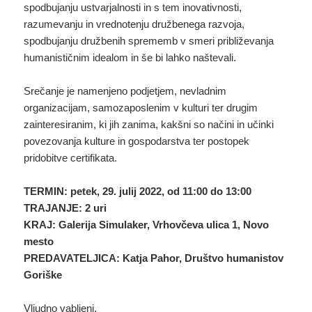
spodbujanju ustvarjalnosti in s tem inovativnosti,
razumevanju in vrednotenju družbenega razvoja,
spodbujanju družbenih sprememb v smeri približevanja
humanističnim idealom in še bi lahko naštevali.
Srečanje je namenjeno podjetjem, nevladnim
organizacijam, samozaposlenim v kulturi ter drugim
zainteresiranim, ki jih zanima, kakšni so načini in učinki
povezovanja kulture in gospodarstva ter postopek
pridobitve certifikata.
TERMIN: petek, 29. julij 2022, od 11:00 do 13:00
TRAJANJE: 2 uri
KRAJ: Galerija Simulaker, Vrhovčeva ulica 1, Novo
mesto
PREDAVATELJICA: Katja Pahor, Društvo humanistov
Goriške
Vljudno vabljeni.