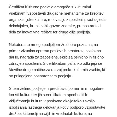
Certifikat Kulturno podjetje omogoča s kulturnimi
vsebinami vzpostaviti drugačne mehanizme za krepitev
organizacijske kulture, motivacijo zaposlenih, rast ugleda
delodajalca, krepitev blagovne znamke, prenos metod
dela za inovativne rešitve ter druge cilje podjetja.
Nekatera so mnogo podjetjem že dobro poznana, na
primer vizualna oprema poslovnih prostorov, poslovno
darilo, nagrada za zaposlene, skrb za psihično in fizično
zdravje zaposlenih. S certifikatom pa lahko odkrijejo še
številne druge načine za razvoj preko kulturnih vsebin, ki
so prilagojena posameznem podjetju.
S tem želimo podjetjem predstaviti pomen in mnogotere
koristi kulture ter jih s certifikatom spodbuditi k
vključevanju kulture v poslovno okolje tako zavoljo
izboljšanja lastnega delovanja kot v podporo vzpostavitvi
družbe, ki temelji na ciljih in vrednotah kulture, na