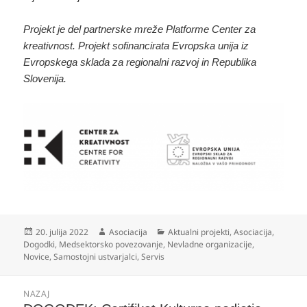
Projekt je del partnerske mreže Platforme Center za
kreativnost. Projekt sofinancirata Evropska unija iz
Evropskega sklada za regionalni razvoj in Republika
Slovenija.
Objavljeno
Avtor
Kategorije
20. julija 2022
Asociacija
Aktualni projekti
,
Asociacija
,
dne
Dogodki
,
Medsektorsko povezovanje
,
Nevladne organizacije
,
Novice
,
Samostojni ustvarjalci
,
Servis
Navigacija
NAZAJ
prispevka