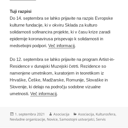
Tuji razpisi
Do 14. septembra se lahko prijavite na razpis Evropske
kulturne fundacije, ki v okviru Sklada za kulturo
solidarnosti sofinancira projekte, ki v času krize zaradi
epidemije koronavirusa prispevajo k solidarnosti in
medsebojni podpori.
Več informacij
.
Do 12. septembra se lahko prijavite na program Artist-in-
Residence v dunajski Muzejski četrti. Rezidence so
namenjene umetnikom, kuratorjem in teoretikom iz
Hrvaške, Češke, Madžarske, Romunije, Slovaške in
Slovenije, ki delajo na področju sodobne vizualne
umetnosti.
Več informacij
.
Objavljeno
Avtor
Kategorije
1. septembra 2021
Asociacija
Asociacija
,
Kulturosfera
,
dne
Nevladne organizacije
,
Novice
,
Samostojni ustvarjalci
,
Servis