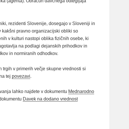
ka (agenta). Obračun davčnega odtegljaja
iki, rezidenti Slovenije, dosegajo v Sloveniji in
v kakšni pravno organizacijski obliki so
 v kulturi nastopi oblika fizičnih osebe, ki
ugotavlja na podlagi dejanskih prihodkov in
dkov in normiranih odhodkov.
trgih v primerih večje skupne vrednosti si
na tej
povezavi
.
vanja lahko najdete v dokumentu
Mednarodno
 dokumentu
Davek na dodano vrednost