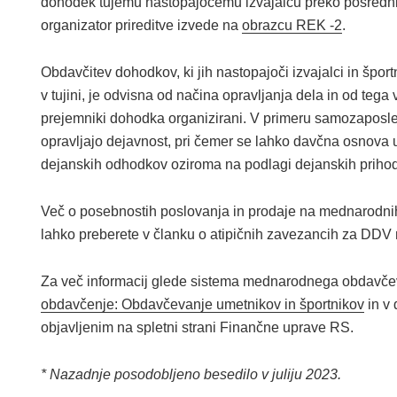
dohodek tujemu nastopajočemu izvajalcu preko posredni
organizator prireditve izvede na
obrazcu REK -2
.
Obdavčitev dohodkov, ki jih nastopajoči izvajalci in športn
v tujini, je odvisna od načina opravljanja dela in od tega 
prejemniki dohodka organizirani. V primeru samozaposlenih
opravljajo dejavnost, pri čemer se lahko davčna osnova 
dejanskih odhodkov oziroma na podlagi dejanskih priho
Več o posebnostih poslovanja in prodaje na mednarodnih 
lahko preberete v članku o atipičnih zavezancih za DDV 
Za več informacij glede sistema mednarodnega obdavče
obdavčenje: Obdavčevanje umetnikov in športnikov
in v
objavljenim na spletni strani Finančne uprave RS.
* Nazadnje posodobljeno besedilo v juliju 2023.