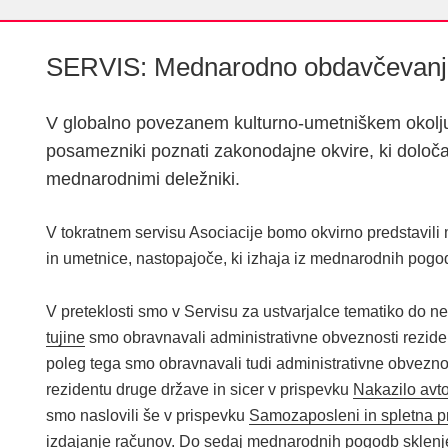
SERVIS: Mednarodno obdavčevanje
V globalno povezanem kulturno-umetniškem okolju 
posamezniki poznati zakonodajne okvire, ki določa
mednarodnimi deležniki.
V tokratnem servisu Asociacije bomo okvirno predstavil
in umetnice, nastopajoče, ki izhaja iz mednarodnih pogo
V preteklosti smo v Servisu za ustvarjalce tematiko do n
tujine
smo obravnavali administrativne obveznosti rezident
poleg tega smo obravnavali tudi administrativne obveznos
rezidentu druge države in sicer v prispevku
Nakazilo avto
smo naslovili še v prispevku
Samozaposleni in spletna p
izdajanje računov
. Do sedaj mednarodnih pogodb sklenj