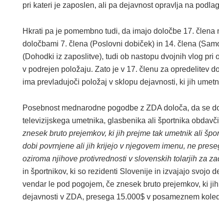
pri kateri je zaposlen, ali pa dejavnost opravlja na pod
Hkrati pa je pomembno tudi, da imajo določbe 17. člen
določbami 7. člena (Poslovni dobiček) in 14. člena (Sam
(Dohodki iz zaposlitve), tudi ob nastopu dvojnih vlog pri 
v podrejen položaju. Zato je v 17. členu za opredelitev d
ima prevladujoči položaj v sklopu dejavnosti, ki jih umetn
Posebnost mednarodne pogodbe z ZDA določa, da se doho
televizijskega umetnika, glasbenika ali športnika obdavči
znesek bruto prejemkov, ki jih prejme tak umetnik ali športn
dobi povrnjene ali jih krijejo v njegovem imenu, ne prese
oziroma njihove protivrednosti v slovenskih tolarjih za 
in športnikov, ki so rezidenti Slovenije in izvajajo svojo
vendar le pod pogojem, če znesek bruto prejemkov, ki jih u
dejavnosti v ZDA, presega 15.000$ v posameznem koled