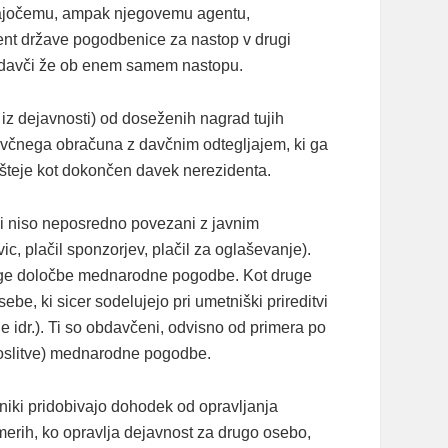
pajočemu, ampak njegovemu agentu,
dent države pogodbenice za nastop v drugi
i obdavči že ob enem samem nastopu.
z dejavnosti) od doseženih nagrad tujih
davčnega obračuna z davčnim odtegljajem, ki ga
e šteje kot dokončen davek nerezidenta.
i niso neposredno povezani z javnim
c, plačil sponzorjev, plačil za oglaševanje).
ruge določbe mednarodne pogodbe. Kot druge
e, ki sicer sodelujejo pri umetniški prireditvi
je idr.). Ti so obdavčeni, odvisno od primera po
aposlitve) mednarodne pogodbe.
rtniki pridobivajo dohodek od opravljanja
imerih, ko opravlja dejavnost za drugo osebo,