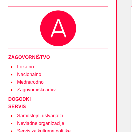
Društvo Asociacija – društvo nevladnih organizacij
in posameznikov na področju kulture
ZAGOVORNIŠTVO
Lokalno
Nacionalno
Mednarodno
Zagovorniški arhiv
DOGODKI
SERVIS
Samostojni ustvarjalci
Nevladne organizacije
Servis za kulturne politike