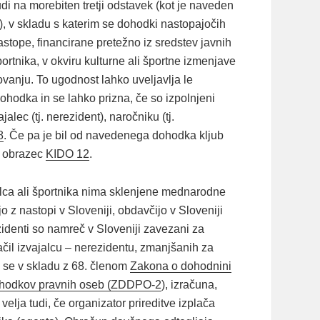
i na morebiten tretji odstavek (kot je naveden
, v skladu s katerim se dohodki nastopajočih
astope, financirane pretežno iz sredstev javnih
rtnika, v okviru kulturne ali športne izmenjave
ovanju. To ugodnost lahko uveljavlja le
hodka in se lahko prizna, če so izpolnjeni
alec (tj. nerezident), naročniku (tj.
8
. Če pa je bil od navedenega dohodka kljub
i obrazec
KIDO 12
.
alca ali športnika nima sklenjene mednarodne
o z nastopi v Sloveniji, obdavčijo v Sloveniji
denti so namreč v Sloveniji zavezani za
lačil izvajalcu – nerezidentu, zmanjšanih za
 se v skladu z 68. členom
Zakona o dohodnini
ohodkov pravnih oseb (ZDDPO-2
), izračuna,
elja tudi, če organizator prireditve izplača