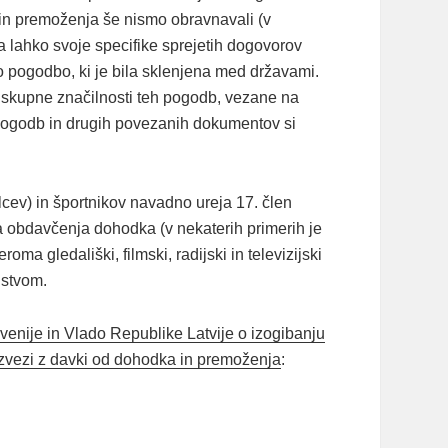
n premoženja še nismo obravnavali (v
ahko svoje specifike sprejetih dogovorov
 pogodbo, ki je bila sklenjena med državami.
e skupne značilnosti teh pogodb, vezane na
ogodb in drugih povezanih dokumentov si
ev) in športnikov navadno ureja 17. člen
bdavčenja dohodka (v nekaterih primerih je
a gledališki, filmski, radijski in televizijski
nstvom.
nije in Vlado Republike Latvije o izogibanju
zvezi z davki od dohodka in premoženja
: