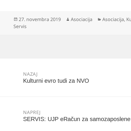
Objavljeno
Avtor
Kategorije
27. novembra 2019
Asociacija
Asociacija
,
Ku
dne
Servis
Navigacija
prispevka
NAZAJ
Kulturni evro tudi za NVO
Prejšnji
prispevek:
NAPREJ
SERVIS: UJP eRačun za samozaposlene
Naslednji
prispevek: