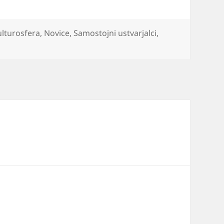
lturosfera
,
Novice
,
Samostojni ustvarjalci
,