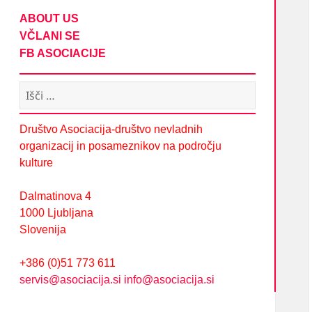
ABOUT US
VČLANI SE
FB ASOCIACIJE
Išči:
Društvo Asociacija-društvo nevladnih
organizacij in posameznikov na področju
kulture
Dalmatinova 4
1000 Ljubljana
Slovenija
+386 (0)51 773 611
servis@asociacija.si
info@asociacija.si