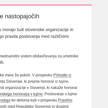
 nastopajočih
morajo tudi slovenske organizacije in
jo pravila poslovanja med različnimi
i mednarodni sistem obdavčevanja za umetnike
db.
eke mere že pokrili. V prispevku
Prihodki iz
a Slovenije, ki prejme honorar iz tujine,
ti organizacije v Sloveniji, ki nakaže honorar
rskega honorarja v tujino
. Poslovanje s tujino
rodaja
ter deloma tudi v prispevku
Pravilno
enih med Republiko Slovenijo in drugimi