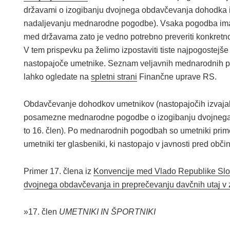
državami o izogibanju dvojnega obdavčevanja dohodka i
nadaljevanju mednarodne pogodbe). Vsaka pogodba ima l
med državama zato je vedno potrebno preveriti konkretno
V tem prispevku pa želimo izpostaviti tiste najpogostejš
nastopajoče umetnike. Seznam veljavnih mednarodnih p
lahko ogledate na
spletni strani
Finančne uprave RS.
Obdavčevanje dohodkov umetnikov (nastopajočih izvajalc
posamezne mednarodne pogodbe o izogibanju dvojnega o
to 16. člen). Po mednarodnih pogodbah so umetniki primerom
umetniki ter glasbeniki, ki nastopajo v javnosti pred obči
Primer 17. člena iz
Konvencije med Vlado Republike Slove
dvojnega obdavčevanja in preprečevanju davčnih utaj v 
»17. člen
UMETNIKI IN ŠPORTNIKI