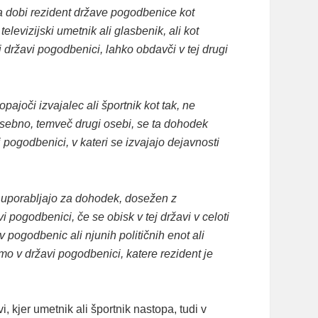
ga dobi rezident države pogodbenice kot
 televizijski umetnik ali glasbenik, ali kot
gi državi pogodbenici, lahko obdavči v tej drugi
pajoči izvajalec ali športnik kot tak, ne
osebno, temveč drugi osebi, se ta dohodek
 pogodbenici, v kateri se izvajajo dejavnosti
 uporabljajo za dohodek, dosežen z
 pogodbenici, če se obisk v tej državi v celoti
v pogodbenic ali njunih političnih enot ali
o v državi pogodbenici, katere rezident je
kjer umetnik ali športnik nastopa, tudi v