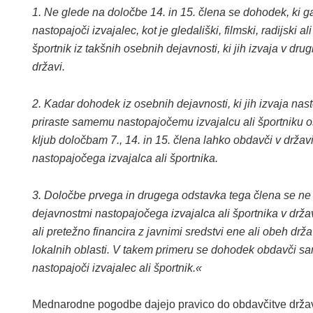
1. Ne glede na določbe 14. in 15. člena se dohodek, ki 
nastopajoči izvajalec, kot je gledališki, filmski, radijski ali
športnik iz takšnih osebnih dejavnosti, ki jih izvaja v dru
državi.
2. Kadar dohodek iz osebnih dejavnosti, ki jih izvaja nasto
priraste samemu nastopajočemu izvajalcu ali športniku 
kljub določbam 7., 14. in 15. člena lahko obdavči v državi
nastopajočega izvajalca ali športnika.
3. Določbe prvega in drugega odstavka tega člena se ne
dejavnostmi nastopajočega izvajalca ali športnika v državi
ali pretežno financira z javnimi sredstvi ene ali obeh drža
lokalnih oblasti. V takem primeru se dohodek obdavči sam
nastopajoči izvajalec ali športnik.«
Mednarodne pogodbe dajejo pravico do obdavčitve državi, 