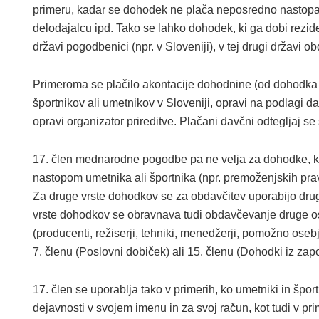
primeru, kadar se dohodek ne plača neposredno nasto
delodajalcu ipd. Tako se lahko dohodek, ki ga dobi rezi
državi pogodbenici (npr. v Sloveniji), v tej drugi držav
Primeroma se plačilo akontacije dohodnine (od dohodka i
športnikov ali umetnikov v Sloveniji, opravi na podlagi 
opravi organizator prireditve. Plačani davčni odtegljaj s
17. člen mednarodne pogodbe pa ne velja za dohodke, k
nastopom umetnika ali športnika (npr. premoženjskih pravi
Za druge vrste dohodkov se za obdavčitev uporabijo d
vrste dohodkov se obravnava tudi obdavčevanje druge oseb
(producenti, režiserji, tehniki, menedžerji, pomožno oseb
7. členu (Poslovni dobiček) ali 15. členu (Dohodki iz z
17. člen se uporablja tako v primerih, ko umetniki in špo
dejavnosti v svojem imenu in za svoj račun, kot tudi v pr