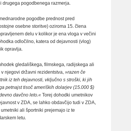
lagi drugega pogodbenega razmerja.
a mednarodne pogodbe prednost pred
ostojne osebne storitve) oziroma 15. člena
opravljenem delu v kolikor je ena vloga v večini
ohodka odločilno, katera od dejavnosti (vlog)
ik opravlja.
dek gledališkega, filmskega, radijskega ali
 v njegovi državni rezidentstva,
»razen če
ik iz teh dejavnosti, vključno s stroški, ki jih
ga petnajst tisoč ameriških dolarjev (15.000 $)
zadevno davčno leto.«
Torej dohodki umetnikov
 dejavnost v ZDA, se lahko obdavčijo tudi v ZDA,
metniki ali športniki prejemajo iz te
arskem letu.