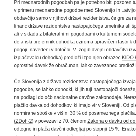
Pri mednarodnih pogodbah pa je potrebno biti pozoren tud
v primeru mednarodne pogodbe med Slovenijo in Latvijo)
obdavčijo samo v njihovi državi rezidentstva, če gre za n
financ države rezidentstva nastopajočega umetnika ali špo
ali v skladu z bilateralnimi pogodbami o kulturnem sodel
dejanski prejemnik dohodka oziroma upravičeni lastnik do
pogoji, navedeni v določbi. V izogib dvojni obdavčitvi izvaj
izplačevalcu dohodka) predloži izpolnjen obrazec
KIDO 
oprostitvi davek že obračunan, lahko zavezanec predlož
Če Slovenija z državo rezidentstva nastopajočega izvaj
pogodbe, se lahko dohodki, ki jih tuji nastopajoči dosežej
na podlagi določb nacionalne davčne zakonodaje. Nerezi
plačilo davka od dohodkov, ki imajo vir v Sloveniji. Od p
normirane stroške v višini 30 % od posameznega plačila,
(ZDoh-2
) v povezavi z 70. členom
Zakona o davku od d
odtegne in plača davčni odtegljaj po stopnji 15 %. Enako v