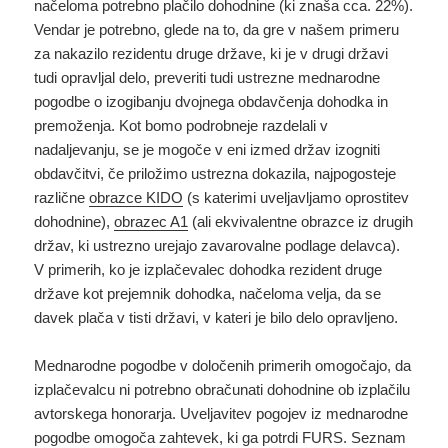
načeloma potrebno plačilo dohodnine (ki znaša cca. 22%).
Vendar je potrebno, glede na to, da gre v našem primeru
za nakazilo rezidentu druge države, ki je v drugi državi
tudi opravljal delo, preveriti tudi ustrezne mednarodne
pogodbe o izogibanju dvojnega obdavčenja dohodka in
premoženja. Kot bomo podrobneje razdelali v
nadaljevanju, se je mogoče v eni izmed držav izogniti
obdavčitvi, če priložimo ustrezna dokazila, najpogosteje
različne
obrazce KIDO
(s katerimi uveljavljamo oprostitev
dohodnine),
obrazec A1
(ali ekvivalentne obrazce iz drugih
držav, ki ustrezno urejajo zavarovalne podlage delavca).
V primerih, ko je izplačevalec dohodka rezident druge
države kot prejemnik dohodka, načeloma velja, da se
davek plača v tisti državi, v kateri je bilo delo opravljeno.
Mednarodne pogodbe v določenih primerih omogočajo, da
izplačevalcu ni potrebno obračunati dohodnine ob izplačilu
avtorskega honorarja. Uveljavitev pogojev iz mednarodne
pogodbe omogoča zahtevek, ki ga potrdi FURS. Seznam