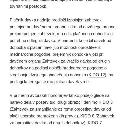
tovrstnimi postopki).
Plačnik davka nadalje predloži izpolnjen zahtevek
pristojnemu davčnemu organu in ko od davčnega organa
prejme potrjen zahtevek, mu od izplačanega dohodka ni
potrebno odtegniti davka. V primerih, ko je bil davek od
dohodka izplačan navkljub možnosti oprostitve iz
mednarodne pogodbe, prejemnik dohodka vloži pri
davčnem organu Zahtevek za vračilo davka od drugih
dohodkov na podlagi določb mednarodne pogodbe o
izogibanju dvojnega obdavčenja dohodka (
KIDO 12
), na
podlagi katerega se mu plačan davek vrne.
V primerih avtorskih honorarjev lahko pridejo glede na
naravo dela v poštev tudi drugi obrazci, denimo KIDO 3
(Zahtevek za zmanjšanje oziroma oprostitev davka od
plačil uporabe premoženjskih pravic), KIDO 8 (Zahtevek
za oprostitev davka od drugih dohodkov), KIDO 7