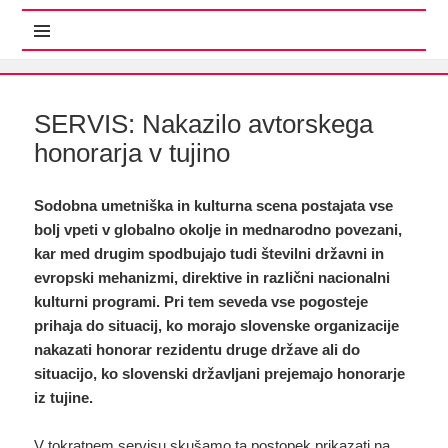
MENI IN GRADNIKI
SERVIS: Nakazilo avtorskega
honorarja v tujino
Sodobna umetniška in kulturna scena postajata vse
bolj vpeti v globalno okolje in mednarodno povezani,
kar med drugim spodbujajo tudi številni državni in
evropski mehanizmi, direktive in različni nacionalni
kulturni programi. Pri tem seveda vse pogosteje
prihaja do situacij, ko morajo slovenske organizacije
nakazati honorar rezidentu druge države ali do
situacijo, ko slovenski državljani prejemajo honorarje
iz tujine.
V tokratnem servisu skušamo ta postopek prikazati na