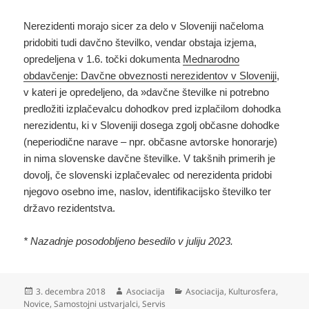
Nerezidenti morajo sicer za delo v Sloveniji načeloma
pridobiti tudi davčno številko, vendar obstaja izjema,
opredeljena v 1.6. točki dokumenta
Mednarodno
obdavčenje: Davčne obveznosti nerezidentov v Sloveniji
,
v kateri je opredeljeno, da »davčne številke ni potrebno
predložiti izplačevalcu dohodkov pred izplačilom dohodka
nerezidentu, ki v Sloveniji dosega zgolj občasne dohodke
(neperiodične narave – npr. občasne avtorske honorarje)
in nima slovenske davčne številke. V takšnih primerih je
dovolj, če slovenski izplačevalec od nerezidenta pridobi
njegovo osebno ime, naslov, identifikacijsko številko ter
državo rezidentstva.
* Nazadnje posodobljeno besedilo v juliju 2023.
Objavljeno
Avtor
Kategorije
3. decembra 2018
Asociacija
Asociacija
,
Kulturosfera
,
dne
Novice
,
Samostojni ustvarjalci
,
Servis