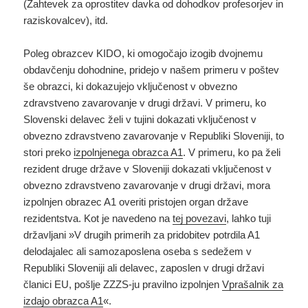
(Zahtevek za oprostitev davka od dohodkov profesorjev in
raziskovalcev), itd.
Poleg obrazcev KIDO, ki omogočajo izogib dvojnemu
obdavčenju dohodnine, pridejo v našem primeru v poštev
še obrazci, ki dokazujejo vključenost v obvezno
zdravstveno zavarovanje v drugi državi. V primeru, ko
Slovenski delavec želi v tujini dokazati vključenost v
obvezno zdravstveno zavarovanje v Republiki Sloveniji, to
stori preko
izpolnjenega obrazca A1
. V primeru, ko pa želi
rezident druge države v Sloveniji dokazati vključenost v
obvezno zdravstveno zavarovanje v drugi državi, mora
izpolnjen obrazec A1 overiti pristojen organ države
rezidentstva. Kot je navedeno na
tej povezavi
, lahko tuji
državljani »V drugih primerih za pridobitev potrdila A1
delodajalec ali samozaposlena oseba s sedežem v
Republiki Sloveniji ali delavec, zaposlen v drugi državi
članici EU, pošlje ZZZS-ju pravilno izpolnjen
Vprašalnik za
izdajo obrazca A1
«.