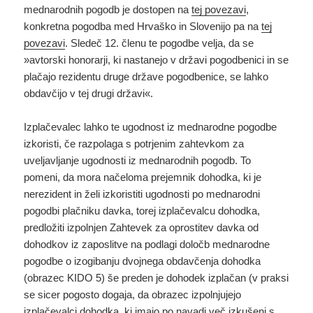
mednarodnih pogodb je dostopen na
tej povezavi
,
konkretna pogodba med Hrvaško in Slovenijo pa na
tej
povezavi
. Sledeč 12. členu te pogodbe velja, da se
»avtorski honorarji, ki nastanejo v državi pogodbenici in se
plačajo rezidentu druge države pogodbenice, se lahko
obdavčijo v tej drugi državi«.
Izplačevalec lahko te ugodnost iz mednarodne pogodbe
izkoristi, če razpolaga s potrjenim zahtevkom za
uveljavljanje ugodnosti iz mednarodnih pogodb. To
pomeni, da mora načeloma prejemnik dohodka, ki je
nerezident in želi izkoristiti ugodnosti po mednarodni
pogodbi plačniku davka, torej izplačevalcu dohodka,
predložiti izpolnjen Zahtevek za oprostitev davka od
dohodkov iz zaposlitve na podlagi določb mednarodne
pogodbe o izogibanju dvojnega obdavčenja dohodka
(obrazec KIDO 5) še preden je dohodek izplačan (v praksi
se sicer pogosto dogaja, da obrazec izpolnjujejo
izplačevalci dohodka, ki imajo po navadi več izkušenj s