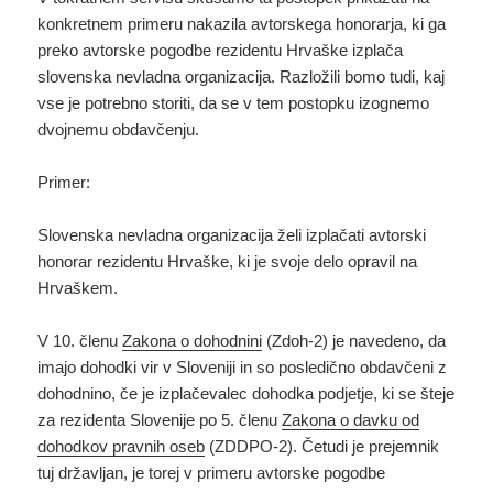
konkretnem primeru nakazila avtorskega honorarja, ki ga
preko avtorske pogodbe rezidentu Hrvaške izplača
slovenska nevladna organizacija. Razložili bomo tudi, kaj
vse je potrebno storiti, da se v tem postopku izognemo
dvojnemu obdavčenju.
Primer:
Slovenska nevladna organizacija želi izplačati avtorski
honorar rezidentu Hrvaške, ki je svoje delo opravil na
Hrvaškem.
V 10. členu
Zakona o dohodnini
(Zdoh-2) je navedeno, da
imajo dohodki vir v Sloveniji in so posledično obdavčeni z
dohodnino, če je izplačevalec dohodka podjetje, ki se šteje
za rezidenta Slovenije po 5. členu
Zakona o davku od
dohodkov pravnih oseb
(ZDDPO-2). Četudi je prejemnik
tuj državljan, je torej v primeru avtorske pogodbe