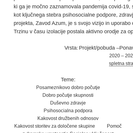
ki ga je močno zaznamovala pandemija covid-19, se
kot ključnega stebra psihosocialne podpore, zdravj
projekta, Zavod Azum, je s svojo vizijo in uporabo
Trzinu v času izolacije postala aktivno orodje za o
Vrsta
Projekt/pobuda –Ponavl
:
2020 – 20
spletna str
Teme:
Posameznikovo dobro počutje
Dobro počutje skupnosti
Duševno zdravje
Psihosocialna podpora
Kakovost družbenih odnosov
Kakovost storitev za določene skupine Pomoč