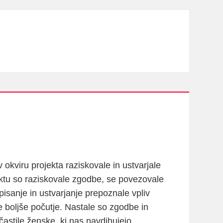
okviru projekta raziskovale in ustvarjale
ektu so raziskovale zgodbe, se povezovale
pisanje in ustvarjanje prepoznale vpliv
le boljše počutje. Nastale so zgodbe in
častile ženske, ki nas navdihujejo.