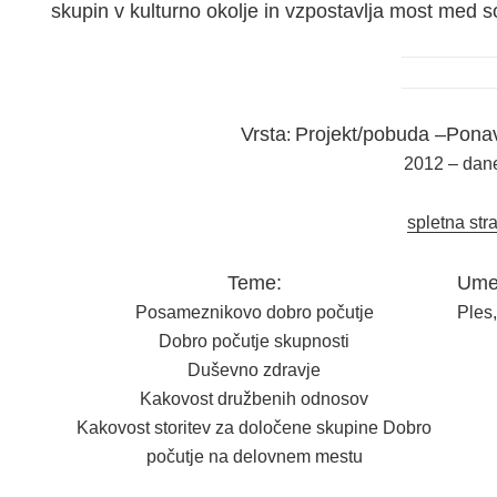
skupin v kulturno okolje in vzpostavlja most med 
Vrsta
Projekt/pobuda –Ponavl
:
2012 – dan
spletna str
Teme:
Umet
Posameznikovo dobro počutje
Ples
Dobro počutje skupnosti
Duševno zdravje
Kakovost družbenih odnosov
Kakovost storitev za določene skupine Dobro
počutje na delovnem mestu