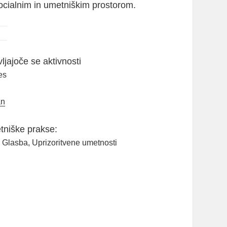
socialnim in umetniškim prostorom.
jajoče se aktivnosti
es
an
niške prakse:
, Glasba, Uprizoritvene umetnosti