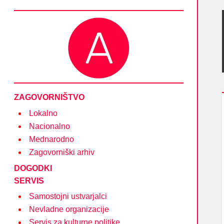
Društvo Asociacija – društvo nevladnih organizacij
in posameznikov na področju kulture
ZAGOVORNIŠTVO
Lokalno
Nacionalno
Mednarodno
Zagovorniški arhiv
DOGODKI
SERVIS
Samostojni ustvarjalci
Nevladne organizacije
Servis za kulturne politike