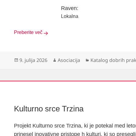
Raven:
Lokalna
Preberite več
Objavljeno
Avtor
Kategorije
9. julija 2026
Asociacija
Katalog dobrih pra
dne
Kulturno srce Trzina
Projekt Kulturno srce Trzina, ki je potekal med let
prinesel inovativne pristope h kulturi, ki so preseg