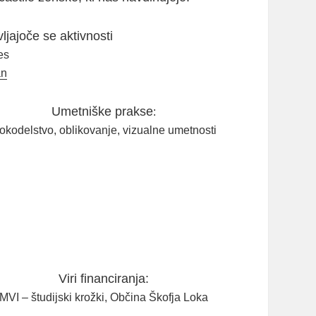
jajoče se aktivnosti
es
an
Umetniške prakse
:
okodelstvo, oblikovanje, vizualne umetnosti
Viri financiranja:
MVI – študijski krožki, Občina Škofja Loka