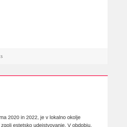
ks
oma 2020 in 2022, je v lokalno okolje
li zgolj estetsko udejstvovanje. V obdobju,