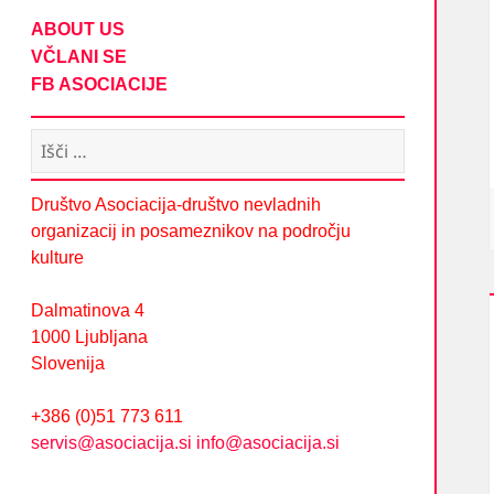
ABOUT US
VČLANI SE
FB ASOCIACIJE
Išči:
Društvo Asociacija-društvo nevladnih
organizacij in posameznikov na področju
kulture
Dalmatinova 4
1000 Ljubljana
Slovenija
+386 (0)51 773 611
servis@asociacija.si
info@asociacija.si