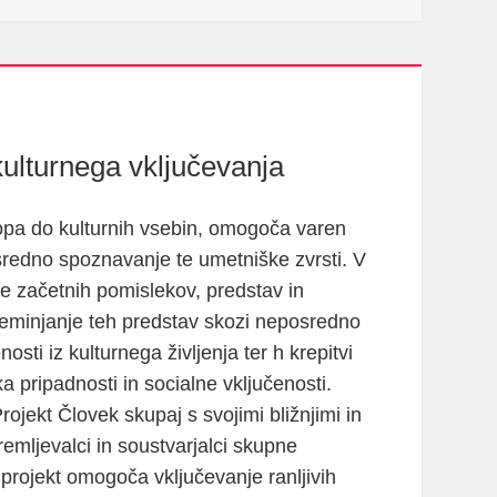
kulturnega vključevanja
topa do kulturnih vsebin, omogoča varen
osredno spoznavanje te umetniške zvrsti. V
je začetnih pomislekov, predstav in
preminjanje teh predstav skozi neposredno
sti iz kulturnega življenja ter h krepitvi
 pripadnosti in socialne vključenosti.
ojekt Človek skupaj s svojimi bližnjimi in
remljevalci in soustvarjalci skupne
projekt omogoča vključevanje ranljivih