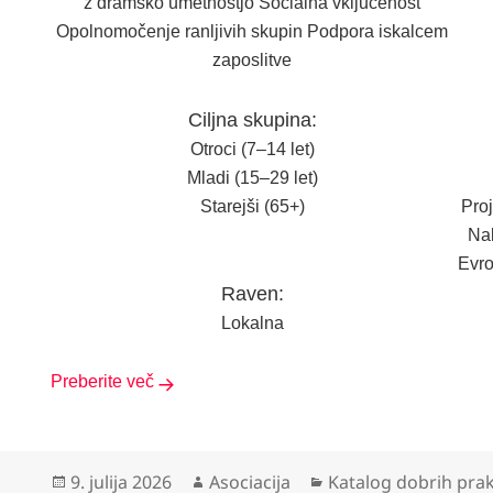
z dramsko umetnostjo Socialna vključenost
Opolnomočenje ranljivih skupin Podpora iskalcem
zaposlitve
Ciljna skupina:
Otroci (7–14 let)
Mladi (15–29 let)
Starejši (65+)
Proj
Nal
Evro
Raven:
Lokalna
Preberite več
Objavljeno
Avtor
Kategorije
9. julija 2026
Asociacija
Katalog dobrih pra