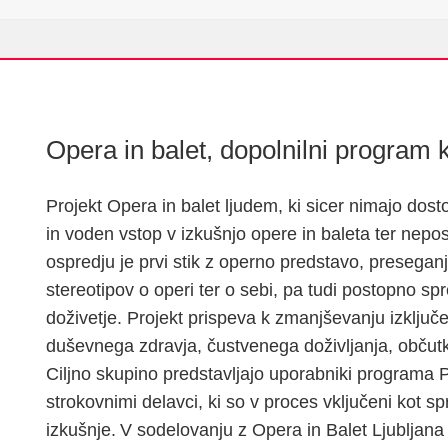
dne
Opera in balet, dopolnilni program 
Projekt Opera in balet ljudem, ki sicer nimajo dos
in voden vstop v izkušnjo opere in baleta ter nep
ospredju je prvi stik z operno predstavo, presegan
stereotipov o operi ter o sebi, pa tudi postopno s
doživetje. Projekt prispeva k zmanjševanju izključeno
duševnega zdravja, čustvenega doživljanja, občutka
Ciljno skupino predstavljajo uporabniki programa Pr
strokovnimi delavci, ki so v proces vključeni kot sp
izkušnje.
V sodelovanju z Opera in Balet Ljubljana 