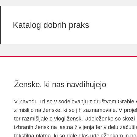
Katalog dobrih praks
Ženske, ki nas navdihujejo
V Zavodu Tri so v sodelovanju z društvom Grable v 
z mislijo na ženske, ki so jih zaznamovale. V proj
ter razmišljale o vlogi žensk. Udeleženke so skozi 
izbranih žensk na lastna življenja ter v delu začuti
tekstilna platna, ki so dale glas udeleženkam in po