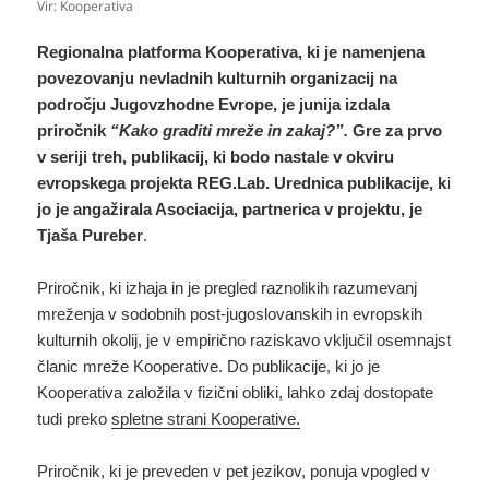
Vir: Kooperativa
Regionalna platforma Kooperativa, ki je namenjena
povezovanju nevladnih kulturnih organizacij na
področju Jugovzhodne Evrope, je junija izdala
priročnik
“Kako graditi mreže in zakaj?”.
Gre za prvo
v seriji treh, publikacij, ki bodo nastale v okviru
evropskega projekta REG.Lab.
Urednica publikacije, ki
jo je angažirala Asociacija, partnerica v projektu, je
Tjaša Pureber
.
Priročnik, ki izhaja in je pregled raznolikih razumevanj
mreženja v sodobnih post-jugoslovanskih in evropskih
kulturnih okolij, je v empirično raziskavo vključil osemnajst
članic mreže Kooperative. Do publikacije, ki jo je
Kooperativa založila v fizični obliki, lahko zdaj dostopate
tudi preko
spletne strani Kooperative.
Priročnik, ki je preveden v pet jezikov, ponuja vpogled v