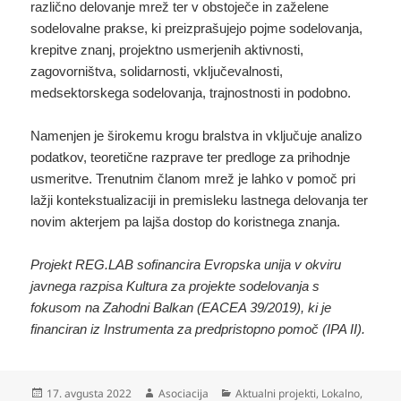
različno delovanje mrež ter v obstoječe in zaželene
sodelovalne prakse, ki preizprašujejo pojme sodelovanja,
krepitve znanj, projektno usmerjenih aktivnosti,
zagovorništva, solidarnosti, vključevalnosti,
medsektorskega sodelovanja, trajnostnosti in podobno.
Namenjen je širokemu krogu bralstva in vključuje analizo
podatkov, teoretične razprave ter predloge za prihodnje
usmeritve. Trenutnim članom mrež je lahko v pomoč pri
lažji kontekstualizaciji in premisleku lastnega delovanja ter
novim akterjem pa lajša dostop do koristnega znanja.
Projekt REG.LAB sofinancira Evropska unija v okviru
javnega razpisa Kultura za projekte sodelovanja s
fokusom na Zahodni Balkan (EACEA 39/2019), ki je
financiran iz Instrumenta za predpristopno pomoč (IPA II).
Objavljeno
Avtor
Kategorije
17. avgusta 2022
Asociacija
Aktualni projekti
,
Lokalno
,