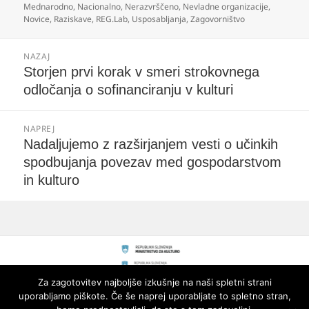
dne
Mednarodno
,
Nacionalno
,
Nerazvrščeno
,
Nevladne organizacije
,
Novice
,
Raziskave
,
REG.Lab
,
Usposabljanja
,
Zagovorništvo
Navigacija
NAZAJ
prispevka
Prejšnji
Storjen prvi korak v smeri strokovnega
prispevek:
odločanja o sofinanciranju v kulturi
NAPREJ
Naslednji
Nadaljujemo z razširjanjem vesti o učinkih
prispevek:
spodbujanja povezav med gospodarstvom
in kulturo
Za zagotovitev najboljše izkušnje na naši spletni strani
uporabljamo piškote. Če še naprej uporabljate to spletno stran,