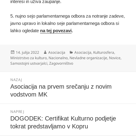
interesi in uživa zaupanje.
5. nujno sejo parlamentarnega odbora za notranje zadeve,
javno upravo in lokalno seje parlamentarnega odbora si
lahko ogledate
na tej povezavi
.
Objavljeno
Avtor
Kategorije
14. julija 2022
Asociacija
Asociacija
,
Kulturosfera
,
dne
Ministrstvo za kulturo
,
Nacionalno
,
Nevladne organizacije
,
Novice
,
Samostojni ustvarjalci
,
Zagovorništvo
Navigacija
NAZAJ
prispevka
Prejšnji
Asociacija na prvem srečanju z novim
prispevek:
vodstvom MK
NAPREJ
Naslednji
DOGODEK: Certifikat Kulturno podjetje
prispevek:
tokrat predstavljamo v Kopru