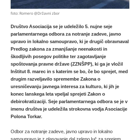
foto: Romero @Državni zbor
Društvo Asociacija se je udeležilo 5. nujne seje
parlamentarnega odbora za notranje zadeve, javno
upravo in lokalno samoupravo, ki je drugič obravnaval
Predlog zakona za zmanjšanje neenakosti in
škodljivih posegov politike ter zagotavljanje
spoštovanja pravne države (ZZNŠPP), ki ga je vložil
Inštitut 8. marec in s katerim se bo, če bo sprejet, med
drugim razveljavilo spremembe Zakona o
uresničevanju javnega interesa za kulturo, ki jih je
konec lanskega leta vpeljal sprejeti Zakon o
debirokratizaciji. Seje parlamentarnega odbora se je v
imenu društva je udeležila strokovna vodja Asociacije
Polona Torkar.
Odbor za notranje zadeve, javno upravo in lokalno
samoupravo je z glasovanje dal zeleno luč za sprejem