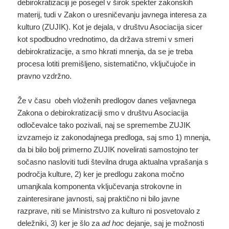
debirokratizaciji je posegel v širok spekter zakonskih
materij, tudi v Zakon o uresničevanju javnega interesa za
kulturo (ZUJIK). Kot je dejala, v društvu Asociacija sicer
kot spodbudno vrednotimo, da država stremi v smeri
debirokratizacije, a smo hkrati mnenja, da se je treba
procesa lotiti premišljeno, sistematično, vključujoče in
pravno vzdržno.
Že v času obeh vloženih predlogov danes veljavnega
Zakona o debirokratizaciji smo v društvu Asociacija
odločevalce tako pozivali, naj se spremembe ZUJIK
izvzamejo iz zakonodajnega predloga, saj smo 1) mnenja,
da bi bilo bolj primerno ZUJIK novelirati samostojno ter
sočasno nasloviti tudi številna druga aktualna vprašanja s
področja kulture, 2) ker je predlogu zakona močno
umanjkala komponenta vključevanja strokovne in
zainteresirane javnosti, saj praktično ni bilo javne
razprave, niti se Ministrstvo za kulturo ni posvetovalo z
deležniki, 3) ker je šlo za
ad hoc
dejanje, saj je možnosti