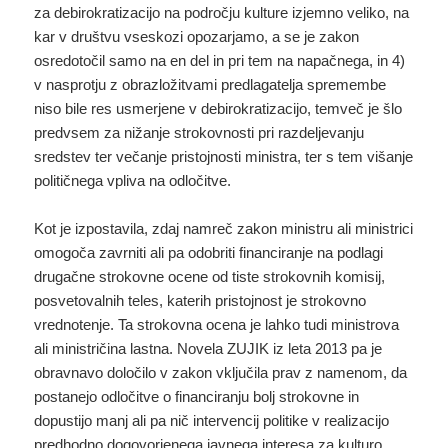
za debirokratizacijo na področju kulture izjemno veliko, na
kar v društvu vseskozi opozarjamo, a se je zakon
osredotočil samo na en del in pri tem na napačnega, in 4)
v nasprotju z obrazložitvami predlagatelja spremembe
niso bile res usmerjene v debirokratizacijo, temveč je šlo
predvsem za nižanje strokovnosti pri razdeljevanju
sredstev ter večanje pristojnosti ministra, ter s tem višanje
političnega vpliva na odločitve.
Kot je izpostavila, zdaj namreč zakon ministru ali ministrici
omogoča zavrniti ali pa odobriti financiranje na podlagi
drugačne strokovne ocene od tiste strokovnih komisij,
posvetovalnih teles, katerih pristojnost je strokovno
vrednotenje. Ta strokovna ocena je lahko tudi ministrova
ali ministričina lastna. Novela ZUJIK iz leta 2013 pa je
obravnavo določilo v zakon vključila prav z namenom, da
postanejo odločitve o financiranju bolj strokovne in
dopustijo manj ali pa nič intervencij politike v realizacijo
predhodno dogovorjenega javnega interesa za kulturo