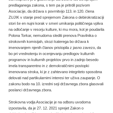
predlaganega zakona, s tem pa je pritrdil pozivom
Asociacije, da država s povrnitvijo 113. in 120. člena
ZUJIK v stanje pred sprejemom Zakona o debirokratizaciji
stori še en nujni korak v smeri umikanja političnega vpliva
na odločanje v resorju kulture, ki mu mora, kot je poudarila
Polona Torkar, nemudoma slediti prenova Pravilnika o
strokovnih komisijah, skozi katerega bo država k
imenovanjem njenih članov pristopila z jasno zavezo, da
bo pri vrednotenju in ocenjevanju predlogov kulturnih
programov in kulturnih projektov prvo in zadnjo besedo
imela transparentno in z demokratičnimi postopki
imenovana stroka, ki je z zahtevano integriteto sposobna
delovati nad partikularnimi interesi ter uživa zaupanje. O
zakonu bodo na 10. izredni seji državnega zbora glasovali
poslanci državnega zbora.
Strokovna vodja Asociacije je na odboru uvodoma
izpostavila, da je 27. 12. 2021 sprejet Zakon o