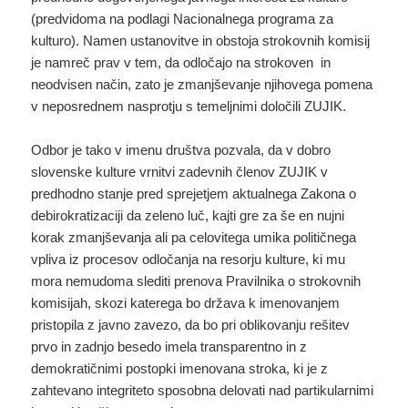
(predvidoma na podlagi Nacionalnega programa za
kulturo). Namen ustanovitve in obstoja strokovnih komisij
je namreč prav v tem, da odločajo na strokoven in
neodvisen način, zato je zmanjševanje njihovega pomena
v neposrednem nasprotju s temeljnimi določili ZUJIK.
Odbor je tako v imenu društva pozvala, da v dobro
slovenske kulture vrnitvi zadevnih členov ZUJIK v
predhodno stanje pred sprejetjem aktualnega Zakona o
debirokratizaciji da zeleno luč, kajti gre za še en nujni
korak zmanjševanja ali pa celovitega umika političnega
vpliva iz procesov odločanja na resorju kulture, ki mu
mora nemudoma slediti prenova Pravilnika o strokovnih
komisijah, skozi katerega bo država k imenovanjem
pristopila z javno zavezo, da bo pri oblikovanju rešitev
prvo in zadnjo besedo imela transparentno in z
demokratičnimi postopki imenovana stroka, ki je z
zahtevano integriteto sposobna delovati nad partikularnimi