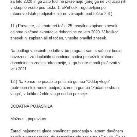
za leto 2020 in ga zato tudi ne izvzemajo (torej ga ne vključijo niti
v skupno vsoto pod točko 1. »Prihodki, ugotovljeni po
računovodskih predpisih« niti ne vpisujete pod točko 2.8.).
11.) Preverite, ali imate pri točki 25. pravilno zapisan znesek
celotne plačane akontacije dohodnine za leto 2020. V kolikor
znesek ni zapisan ali ni točen, vnesite pravilni znesek.
Na podlagi vnesenih podatkov bo program sam izračunal bodisi
obveznost za doplačilo dohodnine bodisi presežek plačane
dohodnine in znesek akontacije, ki ga boste morali plačevati v
letu 2021.
12.) Na koncu ne pozabite pritisniti gumba “Oddaj vlogo”
(potreben elektronski podpis) oziroma gumba “Začasno shrani
vlogo”, v kolikor želite vlogo oddati pozneje.
DODATNA POJASNILA
Možnosti popravkov
Zaradi nejasnosti glede pravilnosti poročanja v letnem davčnem