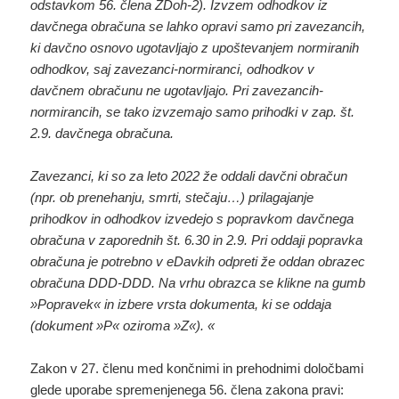
odstavkom 56. člena ZDoh-2). Izvzem odhodkov iz
davčnega obračuna se lahko opravi samo pri zavezancih,
ki davčno osnovo ugotavljajo z upoštevanjem normiranih
odhodkov, saj zavezanci-normiranci, odhodkov v
davčnem obračunu ne ugotavljajo. Pri zavezancih-
normirancih, se tako izvzemajo samo prihodki v zap. št.
2.9. davčnega obračuna.
Zavezanci, ki so za leto 2022 že oddali davčni obračun
(npr. ob prenehanju, smrti, stečaju…) prilagajanje
prihodkov in odhodkov izvedejo s popravkom davčnega
obračuna v zaporednih št. 6.30 in 2.9. Pri oddaji popravka
obračuna je potrebno v eDavkih odpreti že oddan obrazec
obračuna DDD-DDD. Na vrhu obrazca se klikne na gumb
»Popravek« in izbere vrsta dokumenta, ki se oddaja
(dokument »P« oziroma »Z«).
«
Zakon v 27. členu med končnimi in prehodnimi določbami
glede uporabe spremenjenega 56. člena zakona pravi: