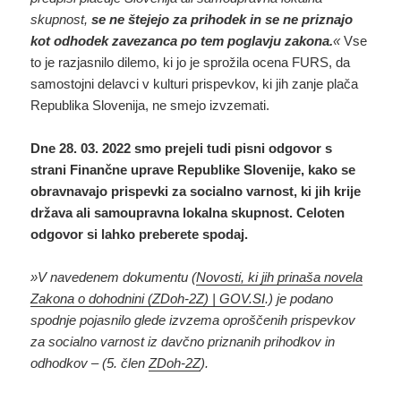
skupnost,
se ne štejejo za prihodek in se ne priznajo
kot odhodek zavezanca po tem poglavju zakona.
«
Vse
to je razjasnilo dilemo, ki jo je sprožila ocena FURS, da
samostojni delavci v kulturi prispevkov, ki jih zanje plača
Republika Slovenija, ne smejo izvzemati.
Dne 28. 03. 2022 smo prejeli tudi pisni odgovor s
strani Finančne uprave Republike Slovenije, kako se
obravnavajo prispevki za socialno varnost, ki jih krije
država ali samoupravna lokalna skupnost. Celoten
odgovor si lahko preberete spodaj.
»V navedenem dokumentu (
Novosti, ki jih prinaša novela
Zakona o dohodnini (ZDoh-2Z) | GOV.SI
.) je podano
spodnje pojasnilo glede izvzema oproščenih prispevkov
za socialno varnost iz davčno priznanih prihodkov in
odhodkov – (5. člen
ZDoh-2Z
).