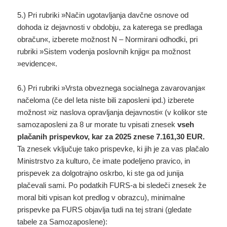
5.) Pri rubriki »Način ugotavljanja davčne osnove od
dohoda iz dejavnosti v obdobju, za katerega se predlaga
obračun«, izberete možnost N – Normirani odhodki, pri
rubriki »Sistem vodenja poslovnih knjig« pa možnost
»evidence«.
6.) Pri rubriki »Vrsta obveznega socialnega zavarovanja«
načeloma (če del leta niste bili zaposleni ipd.) izberete
možnost »iz naslova opravljanja dejavnosti« (v kolikor ste
samozaposleni za 8 ur morate tu vpisati znesek
vseh
plačanih prispevkov, kar za 2025 znese 7.161,30 EUR.
Ta znesek vključuje tako prispevke, ki jih je za vas plačalo
Ministrstvo za kulturo, če imate podeljeno pravico, in
prispevek za dolgotrajno oskrbo, ki ste ga od junija
plačevali sami. Po podatkih FURS-a bi sledeči znesek že
moral biti vpisan kot predlog v obrazcu), minimalne
prispevke pa FURS objavlja tudi na tej strani (gledate
tabele za Samozaposlene):