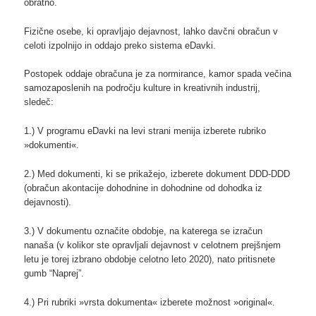
obratno.
Fizične osebe, ki opravljajo dejavnost, lahko davčni obračun v
celoti izpolnijo in oddajo preko sistema eDavki.
Postopek oddaje obračuna je za normirance, kamor spada večina
samozaposlenih na področju kulture in kreativnih industrij,
sledeč:
1.) V programu eDavki na levi strani menija izberete rubriko
»dokumenti«.
2.) Med dokumenti, ki se prikažejo, izberete dokument DDD-DDD
(obračun akontacije dohodnine in dohodnine od dohodka iz
dejavnosti).
3.) V dokumentu označite obdobje, na katerega se izračun
nanaša (v kolikor ste opravljali dejavnost v celotnem prejšnjem
letu je torej izbrano obdobje celotno leto 2020), nato pritisnete
gumb “Naprej”.
4.) Pri rubriki »vrsta dokumenta« izberete možnost »original«.