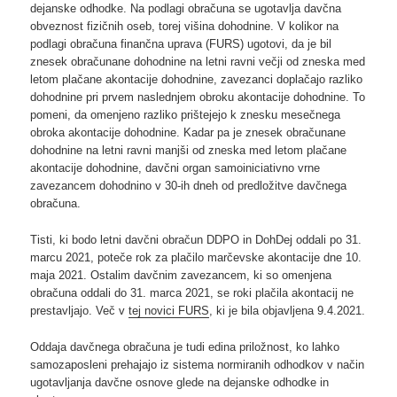
dejanske odhodke. Na podlagi obračuna se ugotavlja davčna
obveznost fizičnih oseb, torej višina dohodnine. V kolikor na
podlagi obračuna finančna uprava (FURS) ugotovi, da je bil
znesek obračunane dohodnine na letni ravni večji od zneska med
letom plačane akontacije dohodnine, zavezanci doplačajo razliko
dohodnine pri prvem naslednjem obroku akontacije dohodnine. To
pomeni, da omenjeno razliko prištejejo k znesku mesečnega
obroka akontacije dohodnine. Kadar pa je znesek obračunane
dohodnine na letni ravni manjši od zneska med letom plačane
akontacije dohodnine, davčni organ samoiniciativno vrne
zavezancem dohodnino v 30-ih dneh od predložitve davčnega
obračuna.
Tisti, ki bodo letni davčni obračun DDPO in DohDej oddali po 31.
marcu 2021, poteče rok za plačilo marčevske akontacije dne 10.
maja 2021. Ostalim davčnim zavezancem, ki so omenjena
obračuna oddali do 31. marca 2021, se roki plačila akontacij ne
prestavljajo. Več v
tej novici FURS
, ki je bila objavljena 9.4.2021.
Oddaja davčnega obračuna je tudi edina priložnost, ko lahko
samozaposleni prehajajo iz sistema normiranih odhodkov v način
ugotavljanja davčne osnove glede na dejanske odhodke in