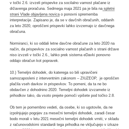
v točki 2.6. izvzeli prispevke za socilalno varnost plačane iz
državenga proračuna. Sedmega maja 2021 pa je bila na
spletni
strani Vlade objavljena novica
o ponovni sprememba
interpretacije. Zapisano je, da se v davčnih obračunih, oddanih
za leto 2020, oproščeni prispevki lahko izvzemajo iz davčnega
obračuna.
Normiranci, ki so oddali letne davčne obračune za leto 2020 na
način, da prispevkov za socialno varnost plačanih s strani države
niso izvzeli v točki 2.6., lahko prek sistema eDavki ponovno
oddajo obračun kot popravek.
10.) Temeljni dohodek, do katerega so bili upravičeni
samozaposleni z interventnim zakonom – ZIUZEOP, je oproščen
plačila vseh davkov in prispevkov. To pomeni, da ta ne bo
obdavčen z dohodnino 2020. Temeljni dohodek izvzamete iz
prihodkov tako, da vsoto prejete pomoči vpišete pod točko 2.8.
Ob tem je pomembno vedeti, da osebe, ki so ugotovile, da ne
izpolnjujejo pogojev za mesečni temeljni dohodek, zaradi česar
bodo morali v letu 2021 mesečni temeljni dohodek vrniti, v skladu
z računovodskimi standardi tega prihodka ne vključujejo v izkaze