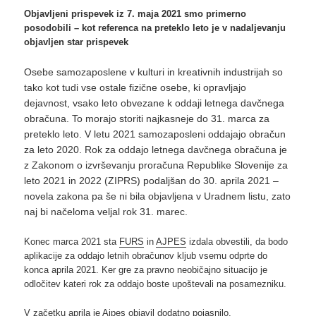
Objavljeni prispevek iz 7. maja 2021 smo primerno
posodobili – kot referenca na preteklo leto je v nadaljevanju
objavljen star prispevek
Osebe samozaposlene v kulturi in kreativnih industrijah so
tako kot tudi vse ostale fizične osebe, ki opravljajo
dejavnost, vsako leto obvezane k oddaji letnega davčnega
obračuna. To morajo storiti najkasneje do 31. marca za
preteklo leto. V letu 2021 samozaposleni oddajajo obračun
za leto 2020. Rok za oddajo letnega davčnega obračuna je
z Zakonom o izvrševanju proračuna Republike Slovenije za
leto 2021 in 2022 (ZIPRS) podaljšan do 30. aprila 2021 –
novela zakona pa še ni bila objavljena v Uradnem listu, zato
naj bi načeloma veljal rok 31. marec.
Konec marca 2021 sta
FURS
in
AJPES
izdala obvestili, da bodo
aplikacije za oddajo letnih obračunov kljub vsemu odprte do
konca aprila 2021. Ker gre za pravno neobičajno situacijo je
odločitev kateri rok za oddajo boste upoštevali na posamezniku.
V začetku aprila je
Ajpes
objavil dodatno pojasnilo.