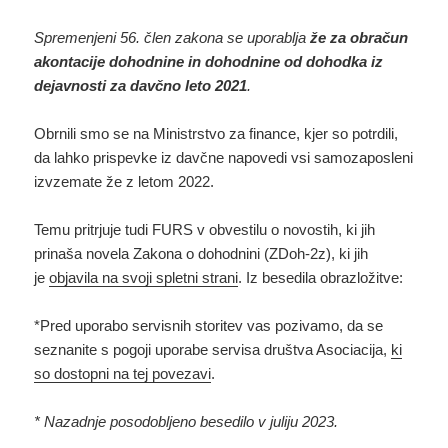
Spremenjeni 56. člen zakona se uporablja
že za obračun
akontacije dohodnine in dohodnine od dohodka iz
dejavnosti za davčno leto 2021
.
Obrnili smo se na Ministrstvo za finance, kjer so potrdili,
da lahko prispevke iz davčne napovedi vsi samozaposleni
izvzemate že z letom 2022.
Temu pritrjuje tudi FURS v obvestilu o novostih, ki jih
prinaša novela Zakona o dohodnini (ZDoh-2z), ki jih
je
objavila na svoji spletni strani
. Iz besedila obrazložitve:
*Pred uporabo servisnih storitev vas pozivamo, da se
seznanite s pogoji uporabe servisa društva Asociacija,
ki
so dostopni na tej povezavi
.
* Nazadnje posodobljeno besedilo v juliju 2023.