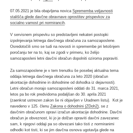
07.05.2021 je bila obajvljena novica
Sprememba veljavnosti
stališča glede davčne obravnave oprostitev prispevkov za
socialno varnost pri normirancih
.
V servisnem prispevku so predstavljeni nekateri postopki
izpolnjevanja letnega davčnega obračuna za samozaposlene.
Osredotočili smo se tudi na novosti in spremembe pri letošnjem
poročanju ter na to, kaj se zgodi v primeru, ko želijo
samozaposleni letni davčni obračun dopolniti oziroma popraviti.
Za samozaposlene je v tem trenutku še posebej aktualna tema
oddaja letnega davčnega obračuna za leto 2020 (obračun
akontacije dohodnine in dohodnine od dohodka iz dejavnosti).
Letni obračun morajo samozaposleni oddati do 31. marca 2021,
letos pa bo rok predvidoma podaljšan do 30. aprila 2021
(zaenkrat ustrezen zakon še ni objavljen v Uradnem listu). Kot je
navedeno v 125. členu
Zakona o dohodnini (ZDoh2)
, se z
davčnim obračunom opravi izračun akontacije dohodnine. Davčni
obračun je obveznost, ki jo je dolžan opraviti davčni zavezanec
sam, k njegovi oddaji pa so obvezani tako tisti z normiranimi
odhodki kot tisti, ki se jim davčna osnova ugotavlja glede na