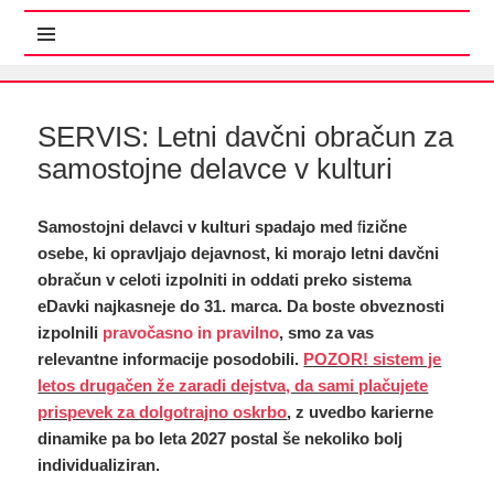
MENI IN GRADNIKI
SERVIS: Letni davčni obračun za
samostojne delavce v kulturi
Samostojni delavci v kulturi spadajo med
f
izične
osebe, ki opravljajo dejavnost, ki morajo letni davčni
obračun v celoti izpolniti in oddati preko sistema
eDavki najkasneje do 31. marca. Da boste obveznosti
izpolnili
pravočasno in pravilno
, smo za vas
relevantne informacije posodobili.
POZOR! sistem je
letos drugačen že zaradi dejstva, da sami plačujete
prispevek za dolgotrajno oskrbo
, z uvedbo karierne
dinamike pa bo leta 2027 postal še nekoliko bolj
individualiziran.