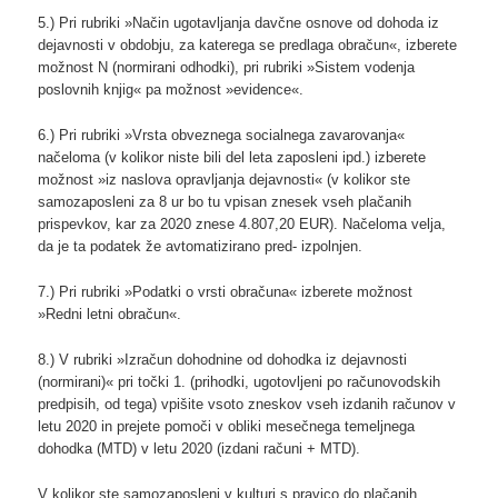
5.) Pri rubriki »Način ugotavljanja davčne osnove od dohoda iz
dejavnosti v obdobju, za katerega se predlaga obračun«, izberete
možnost N (normirani odhodki), pri rubriki »Sistem vodenja
poslovnih knjig« pa možnost »evidence«.
6.) Pri rubriki »Vrsta obveznega socialnega zavarovanja«
načeloma (v kolikor niste bili del leta zaposleni ipd.) izberete
možnost »iz naslova opravljanja dejavnosti« (v kolikor ste
samozaposleni za 8 ur bo tu vpisan znesek vseh plačanih
prispevkov, kar za 2020 znese 4.807,20 EUR). Načeloma velja,
da je ta podatek že avtomatizirano pred- izpolnjen.
7.) Pri rubriki »Podatki o vrsti obračuna« izberete možnost
»Redni letni obračun«.
8.) V rubriki »Izračun dohodnine od dohodka iz dejavnosti
(normirani)« pri točki 1. (prihodki, ugotovljeni po računovodskih
predpisih, od tega) vpišite vsoto zneskov vseh izdanih računov v
letu 2020 in prejete pomoči v obliki mesečnega temeljnega
dohodka (MTD) v letu 2020 (izdani računi + MTD).
V kolikor ste samozaposleni v kulturi s pravico do plačanih