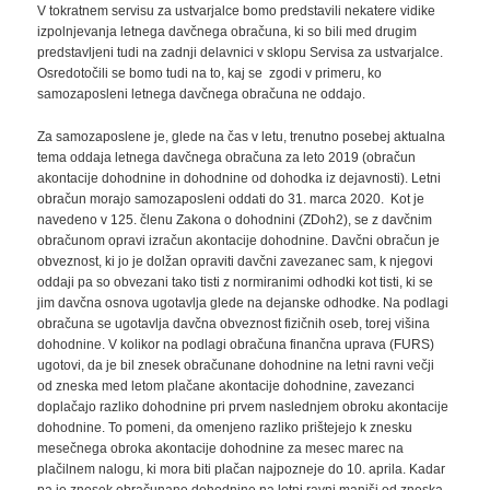
V tokratnem servisu za ustvarjalce bomo predstavili nekatere vidike
izpolnjevanja letnega davčnega obračuna, ki so bili med drugim
predstavljeni tudi na zadnji delavnici v sklopu Servisa za ustvarjalce.
Osredotočili se bomo tudi na to, kaj se zgodi v primeru, ko
samozaposleni letnega davčnega obračuna ne oddajo.
Za samozaposlene je, glede na čas v letu, trenutno posebej aktualna
tema oddaja letnega davčnega obračuna za leto 2019 (obračun
akontacije dohodnine in dohodnine od dohodka iz dejavnosti). Letni
obračun morajo samozaposleni oddati do 31. marca 2020. Kot je
navedeno v 125. členu Zakona o dohodnini (ZDoh2), se z davčnim
obračunom opravi izračun akontacije dohodnine. Davčni obračun je
obveznost, ki jo je dolžan opraviti davčni zavezanec sam, k njegovi
oddaji pa so obvezani tako tisti z normiranimi odhodki kot tisti, ki se
jim davčna osnova ugotavlja glede na dejanske odhodke. Na podlagi
obračuna se ugotavlja davčna obveznost fizičnih oseb, torej višina
dohodnine. V kolikor na podlagi obračuna finančna uprava (FURS)
ugotovi, da je bil znesek obračunane dohodnine na letni ravni večji
od zneska med letom plačane akontacije dohodnine, zavezanci
doplačajo razliko dohodnine pri prvem naslednjem obroku akontacije
dohodnine. To pomeni, da omenjeno razliko prištejejo k znesku
mesečnega obroka akontacije dohodnine za mesec marec na
plačilnem nalogu, ki mora biti plačan najpozneje do 10. aprila. Kadar
pa je znesek obračunane dohodnine na letni ravni manjši od zneska