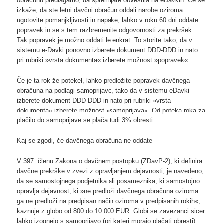
obračunu predlagamo, da spremljate obvestila na eDavkih. Če se
izkaže, da ste letni davčni obračun oddali narobe oziroma
ugotovite pomanjkljivosti in napake, lahko v roku 60 dni oddate
popravek in se s tem razbremenite odgovornosti za prekršek.
Tak popravek je možno oddati le enkrat. To storite tako, da v
sistemu e-Davki ponovno izberete dokument DDD-DDD in nato
pri rubriki »vrsta dokumenta« izberete možnost »popravek«.
Če je ta rok že potekel, lahko predložite popravek davčnega
obračuna na podlagi samoprijave, tako da v sistemu eDavki
izberete dokument DDD-DDD in nato pri rubriki »vrsta
dokumenta« izberete možnost »samoprijava«. Od poteka roka za
plačilo do samoprijave se plača tudi 3% obresti.
Kaj se zgodi, če davčnega obračuna ne oddate
V 397. členu
Zakona o davčnem postopku (ZDavP-2)
, ki definira
davčne prekrške v zvezi z opravljanjem dejavnosti, je navedeno,
da se samostojnega podjetnika ali posameznika, ki samostojno
opravlja dejavnost, ki »ne predloži davčnega obračuna oziroma
ga ne predloži na predpisan način oziroma v predpisanih rokih«,
kaznuje z globo od 800 do 10.000 EUR. Globi se zavezanci sicer
lahko izognejo s samoprijavo (pri kateri morajo plačati obresti).