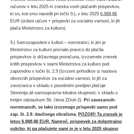
računov v letu 2025 in zneska vseh plačanih prispevkov,
ki so, kot smo navedli pri točki 9.), v letu 2025
6.988,86
EUR (izdani računi + prispevki za socialno varnost, ki jih
plača Ministrstvo za kulturo).
9.) Samozaposleni v kulturi – normiranci, ki jim je
Ministrstvo za kulturo priznalo pravico do plačila
prispevkov iz državnega proračuna, izvzamete znesek
kritih prispevkov s starni Ministrstva za kulturo pod
zaporedno v točki št. 2.9 (Izvzem prihodkov iz naslova
obveznih prispevkov za socialno varnost, ki jih za
zavezanca v skladu s posebnimi predpisi plačuje
Slovenija ali samoupravna lokalna skupnost, v skladu s
tretjim odstavkom 56. člena ZDoh-2).
Pri zavezancih-
normirancih, se tako izvzemajo prispevki samo pod
zap. št. 2.9. davčnega obračuna.
POZOR! Ta znesek je
letos 6.988,86 EUR. Namreč, prispevek za dolgotrajno
oskrbo, ki ga plačujete sami in je v letu 2025 skupno