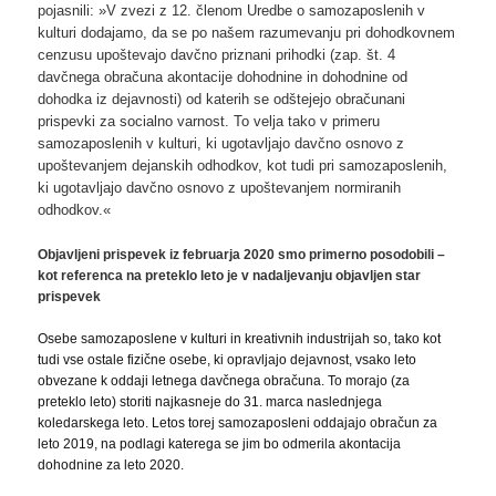
pojasnili: »V zvezi z 12. členom Uredbe o samozaposlenih v
kulturi dodajamo, da se po našem razumevanju pri dohodkovnem
cenzusu upoštevajo davčno priznani prihodki (zap. št. 4
davčnega obračuna akontacije dohodnine in dohodnine od
dohodka iz dejavnosti) od katerih se odštejejo obračunani
prispevki za socialno varnost. To velja tako v primeru
samozaposlenih v kulturi, ki ugotavljajo davčno osnovo z
upoštevanjem dejanskih odhodkov, kot tudi pri samozaposlenih,
ki ugotavljajo davčno osnovo z upoštevanjem normiranih
odhodkov.«
Objavljeni prispevek iz februarja 2020 smo primerno posodobili –
kot referenca na preteklo leto je v nadaljevanju objavljen star
prispevek
Osebe samozaposlene v kulturi in kreativnih industrijah so, tako kot
tudi vse ostale fizične osebe, ki opravljajo dejavnost, vsako leto
obvezane k oddaji letnega davčnega obračuna. To morajo (za
preteklo leto) storiti najkasneje do 31. marca naslednjega
koledarskega leto. Letos torej samozaposleni oddajajo obračun za
leto 2019, na podlagi katerega se jim bo odmerila akontacija
dohodnine za leto 2020.