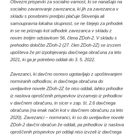
Obvezni prispevki za socialno varnost, ki se nanašajo na
socialno zavarovanje zavezanca, ki jih za zavezanca v
skladu s posebnimi predpisi plačuje Slovenija ali
samoupravna lokalna skupnost, se ne štejejo za prihodek
in se ne priznajo kot odhodek zavezanca v skladu z
novim tretjim odstavkom 56. člena ZDoh-2. V skladu s
prehodno določbo ZDoh-2 (27. člen ZDoh-2Z) se izvzem
upošteva že pri izpolnjevanju davčnega obračuna za leto
2021, ki ga je potrebno oddati do 3. 5. 2022.
Zavezanci, ki davčno osnovo ugotavljajo z upoštevanjem
normiranih odhodkov, in davčnega obračuna do
uveljavitve novele ZDoh-2Z še niso oddali, lahko prihodke
iz naslova oproščenih prispevkov izvzamejo iz prihodkov
v davčnem obračunu, in sicer v zap. št. 2.6 davčnega
obračuna (na enak način kot v davčnem obračunu za leto
2020). Zavezanci – normiranci, ki so do uveljavitve novele
ZDoh-2 davčni obračun že oddali, pa prihodkov iz naslova
oproščenih prispevkov pri oddaji niso izvzeli iz davčnega