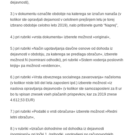
dejavnosti),
3.) v dokumentu označite obdobje na katerega se izračun nanaša (v
kolikor ste opravljali dejavnost v celotnem prejšnjem letu je torej
izbrano obdobje celotno leto 2019), nato pritisnete gumb “Naprej”,
4.) pri rubriki »vrsta dokumenta« izberete možnost »original«,
5.) pri rubriki »Način ugotavljanja davčne osnove od dohoda iz
dejavnosti v obdobju, za katerega se predlaga obračun«, izberete
možnost N (normirani odhodki), pri rubriki »Sistem vodenja poslovnih
knjig« pa možnost »evidence«,
6.) pri rubriki »Vrsta obveznega socialnega zavarovanja« načeloma
(v kolikor niste bili del leta zaposleni ipd.) izberete možnost »iz
naslova opravljanja dejavnosti« (v kolikor ste samozaposleni za 8 ur
bo tu vpisan znesek vseh plačanih prispevkov, kar za 2019 znese
4.612,53 EUR)
7.) pri rubriki »Podatki o vrsti obračuna« izberete možnost »Redni
letni obračun«,
8.) v rubriki »Izračun dohodnine od dohodka iz dejavnosti
(normirani)« pri točki 1. (prihodki, ugotovljeni po računovodskih