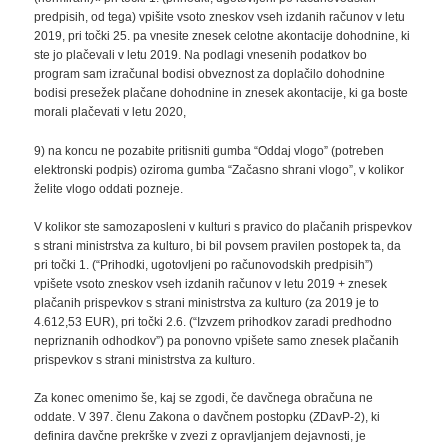
predpisih, od tega) vpišite vsoto zneskov vseh izdanih računov v letu
2019, pri točki 25. pa vnesite znesek celotne akontacije dohodnine, ki
ste jo plačevali v letu 2019. Na podlagi vnesenih podatkov bo
program sam izračunal bodisi obveznost za doplačilo dohodnine
bodisi presežek plačane dohodnine in znesek akontacije, ki ga boste
morali plačevati v letu 2020,
9) na koncu ne pozabite pritisniti gumba “Oddaj vlogo” (potreben
elektronski podpis) oziroma gumba “Začasno shrani vlogo”, v kolikor
želite vlogo oddati pozneje.
V kolikor ste samozaposleni v kulturi s pravico do plačanih prispevkov
s strani ministrstva za kulturo, bi bil povsem pravilen postopek ta, da
pri točki 1. (“Prihodki, ugotovljeni po računovodskih predpisih”)
vpišete vsoto zneskov vseh izdanih računov v letu 2019 + znesek
plačanih prispevkov s strani ministrstva za kulturo (za 2019 je to
4.612,53 EUR), pri točki 2.6. (“Izvzem prihodkov zaradi predhodno
nepriznanih odhodkov”) pa ponovno vpišete samo znesek plačanih
prispevkov s strani ministrstva za kulturo.
Za konec omenimo še, kaj se zgodi, če davčnega obračuna ne
oddate. V 397. členu Zakona o davčnem postopku (ZDavP-2), ki
definira davčne prekrške v zvezi z opravljanjem dejavnosti, je