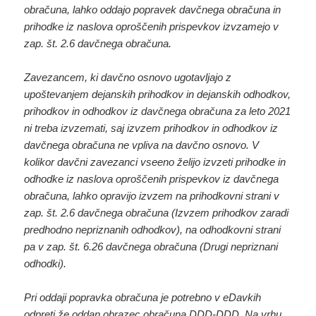
obračuna, lahko oddajo popravek davčnega obračuna in
prihodke iz naslova oproščenih prispevkov izvzamejo v
zap. št. 2.6 davčnega obračuna.
Zavezancem, ki davčno osnovo ugotavljajo z
upoštevanjem dejanskih prihodkov in dejanskih odhodkov,
prihodkov in odhodkov iz davčnega obračuna za leto 2021
ni treba izvzemati, saj izvzem prihodkov in odhodkov iz
davčnega obračuna ne vpliva na davčno osnovo. V
kolikor davčni zavezanci vseeno želijo izvzeti prihodke in
odhodke iz naslova oproščenih prispevkov iz davčnega
obračuna, lahko opravijo izvzem na prihodkovni strani v
zap. št. 2.6 davčnega obračuna (Izvzem prihodkov zaradi
predhodno nepriznanih odhodkov), na odhodkovni strani
pa v zap. št. 6.26 davčnega obračuna (Drugi nepriznani
odhodki).
Pri oddaji popravka obračuna je potrebno v eDavkih
odpreti že oddan obrazec obračuna DDD-DDD. Na vrhu