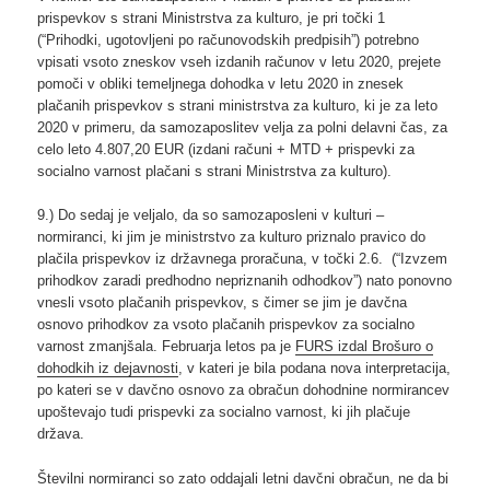
prispevkov s strani Ministrstva za kulturo, je pri točki 1
(“Prihodki, ugotovljeni po računovodskih predpisih”) potrebno
vpisati vsoto zneskov vseh izdanih računov v letu 2020, prejete
pomoči v obliki temeljnega dohodka v letu 2020 in znesek
plačanih prispevkov s strani ministrstva za kulturo, ki je za leto
2020 v primeru, da samozaposlitev velja za polni delavni čas, za
celo leto 4.807,20 EUR (izdani računi + MTD + prispevki za
socialno varnost plačani s strani Ministrstva za kulturo).
9.) Do sedaj je veljalo, da so samozaposleni v kulturi –
normiranci, ki jim je ministrstvo za kulturo priznalo pravico do
plačila prispevkov iz državnega proračuna, v točki 2.6. (“Izvzem
prihodkov zaradi predhodno nepriznanih odhodkov”) nato ponovno
vnesli vsoto plačanih prispevkov, s čimer se jim je davčna
osnovo prihodkov za vsoto plačanih prispevkov za socialno
varnost zmanjšala. Februarja letos pa je
FURS izdal Brošuro o
dohodkih iz dejavnosti
, v kateri je bila podana nova interpretacija,
po kateri se v davčno osnovo za obračun dohodnine normirancev
upoštevajo tudi prispevki za socialno varnost, ki jih plačuje
država.
Številni normiranci so zato oddajali letni davčni obračun, ne da bi