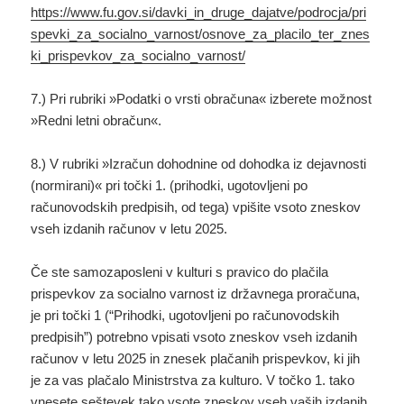
https://www.fu.gov.si/davki_in_druge_dajatve/podrocja/pri
spevki_za_socialno_varnost/osnove_za_placilo_ter_znes
ki_prispevkov_za_socialno_varnost/
7.) Pri rubriki »Podatki o vrsti obračuna« izberete možnost
»Redni letni obračun«.
8.) V rubriki »Izračun dohodnine od dohodka iz dejavnosti
(normirani)« pri točki 1. (prihodki, ugotovljeni po
računovodskih predpisih, od tega) vpišite vsoto zneskov
vseh izdanih računov v letu 2025.
Če ste samozaposleni v kulturi s pravico do plačila
prispevkov za socialno varnost iz državnega proračuna,
je pri točki 1 (“Prihodki, ugotovljeni po računovodskih
predpisih”) potrebno vpisati vsoto zneskov vseh izdanih
računov v letu 2025 in znesek plačanih prispevkov, ki jih
je za vas plačalo Ministrstva za kulturo. V točko 1. tako
vnesete seštevek tako vsote zneskov vseh vaših izdanih