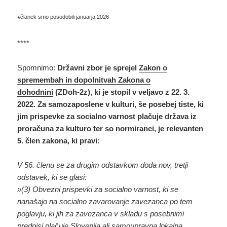
članek smo posodobili januarja 2026
*
****
Spomnimo:
Državni zbor je sprejel
Zakon o
spremembah in dopolnitvah Zakona o
dohodnini
(ZDoh-2z), ki je stopil v veljavo z 22. 3.
2022. Za samozaposlene v kulturi, še posebej tiste, ki
jim prispevke za socialno varnost plačuje država iz
proračuna za kulturo ter so normiranci, je relevanten
5. člen zakona, ki pravi
:
V 56. členu se za drugim odstavkom doda nov, tretji
odstavek, ki se glasi:
»(3) Obvezni prispevki za socialno varnost, ki se
nanašajo na socialno zavarovanje zavezanca po tem
poglavju, ki jih za zavezanca v skladu s posebnimi
predpisi plačuje Slovenija ali samoupravna lokalna