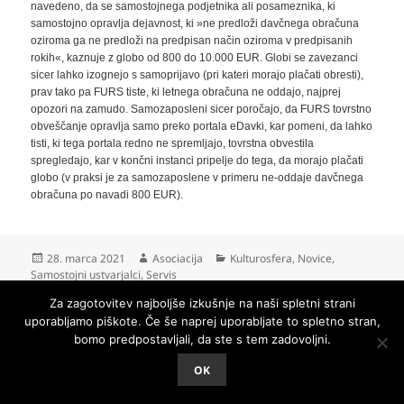
navedeno, da se samostojnega podjetnika ali posameznika, ki
samostojno opravlja dejavnost, ki »ne predloži davčnega obračuna
oziroma ga ne predloži na predpisan način oziroma v predpisanih
rokih«, kaznuje z globo od 800 do 10.000 EUR. Globi se zavezanci
sicer lahko izognejo s samoprijavo (pri kateri morajo plačati obresti),
prav tako pa FURS tiste, ki letnega obračuna ne oddajo, najprej
opozori na zamudo. Samozaposleni sicer poročajo, da FURS tovrstno
obveščanje opravlja samo preko portala eDavki, kar pomeni, da lahko
tisti, ki tega portala redno ne spremljajo, tovrstna obvestila
spregledajo, kar v končni instanci pripelje do tega, da morajo plačati
globo (v praksi je za samozaposlene v primeru ne-oddaje davčnega
obračuna po navadi 800 EUR).
Objavljeno
Avtor
Kategorije
28. marca 2021
Asociacija
Kulturosfera
,
Novice
,
dne
Samostojni ustvarjalci
,
Servis
Za zagotovitev najboljše izkušnje na naši spletni strani
Navigacija
uporabljamo piškote. Če še naprej uporabljate to spletno stran,
NAZAJ
prispevka
bomo predpostavljali, da ste s tem zadovoljni.
Prejšnji
Mednarodni poziv h krepitvi kulturnega
prispevek:
sektorja
OK