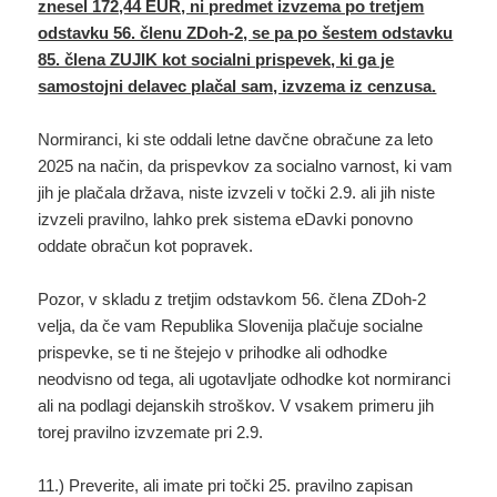
znesel 172,44 EUR, ni predmet izvzema po tretjem
odstavku 56. členu ZDoh-2, se pa po šestem odstavku
85. člena ZUJIK kot socialni prispevek, ki ga je
samostojni delavec plačal sam, izvzema iz cenzusa.
Normiranci, ki ste oddali letne davčne obračune za leto
2025 na način, da prispevkov za socialno varnost, ki vam
jih je plačala država, niste izvzeli v točki 2.9. ali jih niste
izvzeli pravilno, lahko prek sistema eDavki ponovno
oddate obračun kot popravek.
Pozor, v skladu z tretjim odstavkom 56. člena ZDoh-2
velja, da če vam Republika Slovenija plačuje socialne
prispevke, se ti ne štejejo v prihodke ali odhodke
neodvisno od tega, ali ugotavljate odhodke kot normiranci
ali na podlagi dejanskih stroškov. V vsakem primeru jih
torej pravilno izvzemate pri 2.9.
11.) Preverite, ali imate pri točki 25. pravilno zapisan