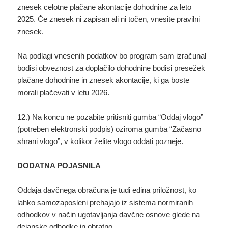
znesek celotne plačane akontacije dohodnine za leto
2025. Če znesek ni zapisan ali ni točen, vnesite pravilni
znesek.
Na podlagi vnesenih podatkov bo program sam izračunal
bodisi obveznost za doplačilo dohodnine bodisi presežek
plačane dohodnine in znesek akontacije, ki ga boste
morali plačevati v letu 2026.
12.) Na koncu ne pozabite pritisniti gumba “Oddaj vlogo”
(potreben elektronski podpis) oziroma gumba “Začasno
shrani vlogo”, v kolikor želite vlogo oddati pozneje.
DODATNA POJASNILA
Oddaja davčnega obračuna je tudi edina priložnost, ko
lahko samozaposleni prehajajo iz sistema normiranih
odhodkov v način ugotavljanja davčne osnove glede na
dejanske odhodke in obratno.