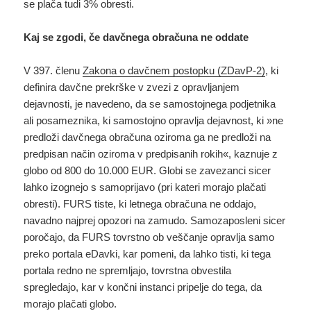
se plača tudi 3% obresti.
Kaj se zgodi, če davčnega obračuna ne oddate
V 397. členu
Zakona o davčnem postopku (ZDavP-2)
, ki
definira davčne prekrške v zvezi z opravljanjem
dejavnosti, je navedeno, da se samostojnega podjetnika
ali posameznika, ki samostojno opravlja dejavnost, ki »ne
predloži davčnega obračuna oziroma ga ne predloži na
predpisan način oziroma v predpisanih rokih«, kaznuje z
globo od 800 do 10.000 EUR. Globi se zavezanci sicer
lahko izognejo s samoprijavo (pri kateri morajo plačati
obresti). FURS tiste, ki letnega obračuna ne oddajo,
navadno najprej opozori na zamudo. Samozaposleni sicer
poročajo, da FURS tovrstno ob veščanje opravlja samo
preko portala eDavki, kar pomeni, da lahko tisti, ki tega
portala redno ne spremljajo, tovrstna obvestila
spregledajo, kar v končni instanci pripelje do tega, da
morajo plačati globo.