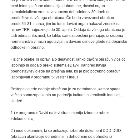
med letom plačane akontacije dohodnine, davčni organ
samoiniciativno vrne zavezancem dohodnino v 30 dneh od
predložitve davčnega obračuna. Če bodo zavezanci obračun
predložili 31. marca, jim bo torej davčni organ nakazal znesek na
njihov TRR najpozneje do 30. aprila. Oddaja davčnega obračuna je
tudi edina priložnost, ko lahko samozaposleni prehajajo iz sistema
normiranstva v način ugotavljanja davčne osnove glede na dejanske
odhodke in obratno.
Fizične osebe, ki opravljajo dejavnost, lahko davčni obračun v celoti
izpolnijo in oddajo preko sistema eDavki, kar predstavlja
poenostavitev glede na prejšnja leta, ko je bilo potrebno obračun
izpolnjevati v programu Silvester Fineus.
Postopek glede oddaje obračuna je za normirance, kamor spada
večina samozaposlenih na področju kulture in kreativnih industrij,
sledeč:
1.) v programu eDavki na levi strani menija izberete rubriko
»dokumenti«,
2.) med dokumenti, ki se prikažejo, izberete dokument DDD-DDD
(obračun akontacije dohodnine in dohodnine od dohodka iz