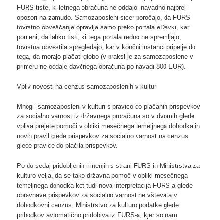
FURS tiste, ki letnega obračuna ne oddajo, navadno najprej
opozori na zamudo. Samozaposleni sicer poročajo, da FURS
tovrstno obveščanje opravlja samo preko portala eDavki, kar
pomeni, da lahko tisti, ki tega portala redno ne spremljajo,
tovrstna obvestila spregledajo, kar v končni instanci pripelje do
tega, da morajo plačati globo (v praksi je za samozaposlene v
primeru ne-oddaje davčnega obračuna po navadi 800 EUR).
Vpliv novosti na cenzus samozaposlenih v kulturi
Mnogi samozaposleni v kulturi s pravico do plačanih prispevkov
za socialno varnost iz državnega proračuna so v dvomih glede
vpliva prejete pomoči v obliki mesečnega temeljnega dohodka in
novih pravil glede prispevkov za socialno varnost na cenzus
glede pravice do plačila prispevkov.
Po do sedaj pridobljenih mnenjih s strani FURS in Ministrstva za
kulturo velja, da se tako državna pomoč v obliki mesečnega
temeljnega dohodka kot tudi nova interpretacija FURS-a glede
obravnave prispevkov za socialno varnost ne vštevata v
dohodkovni cenzus. Ministrstvo za kulturo podatke glede
prihodkov avtomatično pridobiva iz FURS-a, kjer so nam