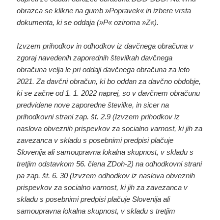
obrazca se klikne na gumb »Popravek« in izbere vrsta
dokumenta, ki se oddaja (»P« oziroma »Z«).
Izvzem prihodkov in odhodkov iz davčnega obračuna v
zgoraj navedenih zaporednih številkah davčnega
obračuna velja le pri oddaji davčnega obračuna za leto
2021. Za davčni obračun, ki bo oddan za davčno obdobje,
ki se začne od 1. 1. 2022 naprej, so v davčnem obračunu
predvidene nove zaporedne številke, in sicer na
prihodkovni strani zap. št. 2.9 (Izvzem prihodkov iz
naslova obveznih prispevkov za socialno varnost, ki jih za
zavezanca v skladu s posebnimi predpisi plačuje
Slovenija ali samoupravna lokalna skupnost, v skladu s
tretjim odstavkom 56. člena ZDoh-2) na odhodkovni strani
pa zap. št. 6. 30 (Izvzem odhodkov iz naslova obveznih
prispevkov za socialno varnost, ki jih za zavezanca v
skladu s posebnimi predpisi plačuje Slovenija ali
samoupravna lokalna skupnost, v skladu s tretjim