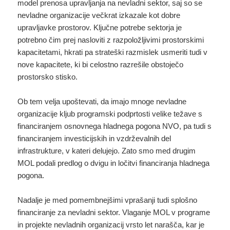
model prenosa upravljanja na nevladni sektor, saj so se
nevladne organizacije večkrat izkazale kot dobre
upravljavke prostorov. Ključne potrebe sektorja je
potrebno čim prej nasloviti z razpoložljivimi prostorskimi
kapacitetami, hkrati pa strateški razmislek usmeriti tudi v
nove kapacitete, ki bi celostno razrešile obstoječo
prostorsko stisko.
Ob tem velja upoštevati, da imajo mnoge nevladne
organizacije kljub programski podprtosti velike težave s
financiranjem osnovnega hladnega pogona NVO, pa tudi s
financiranjem investicijskih in vzdrževalnih del
infrastrukture, v kateri delujejo. Zato smo med drugim
MOL podali predlog o dvigu in ločitvi financiranja hladnega
pogona.
Nadalje je med pomembnejšimi vprašanji tudi splošno
financiranje za nevladni sektor. Vlaganje MOL v programe
in projekte nevladnih organizacij vrsto let narašča, kar je