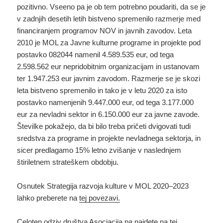
pozitivno. Vseeno pa je ob tem potrebno poudariti, da se je
v zadnjih desetih letih bistveno spremenilo razmerje med
financiranjem programov NOV in javnih zavodov. Leta
2010 je MOL za Javne kulturne programe in projekte pod
postavko 082044 namenil 4.589.535 eur, od tega
2.598.562 eur nepridobitnim organizacijam in ustanovam
ter 1.947.253 eur javnim zavodom. Razmerje se je skozi
leta bistveno spremenilo in tako je v letu 2020 za isto
postavko namenjenih 9.447.000 eur, od tega 3.177.000
eur za nevladni sektor in 6.150.000 eur za javne zavode.
Številke pokažejo, da bi bilo treba pričeti dvigovati tudi
sredstva za programe in projekte nevladnega sektorja, in
sicer predlagamo 15% letno zvišanje v naslednjem
štiriletnem strateškem obdobju.
Osnutek Strategija razvoja kulture v MOL 2020–2023
lahko preberete na
tej povezavi.
Celoten odziv društva Asociacija pa najdete
na tej