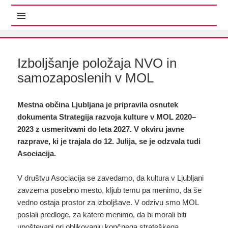
MENI IN GRADNIKI
Izboljšanje položaja NVO in
samozaposlenih v MOL
Mestna občina Ljubljana je pripravila osnutek
dokumenta Strategija razvoja kulture v MOL 2020–
2023 z usmeritvami do leta 2027. V okviru javne
razprave, ki je trajala do 12. Julija, se je odzvala tudi
Asociacija.
V društvu Asociacija se zavedamo, da kultura v Ljubljani
zavzema posebno mesto, kljub temu pa menimo, da še
vedno ostaja prostor za izboljšave. V odzivu smo MOL
poslali predloge, za katere menimo, da bi morali biti
upoštevani pri oblikovanju končnega strateškega