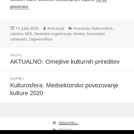
povezavi.
Objavljeno
Avtor
Kategorije
15. julija 2020
Asociacija
Asociacija
,
Kulturosfera
,
dne
Lokalno
,
MOL
,
Nevladne organizacije
,
Novice
,
Samostojni
ustvarjalci
,
Zagovorništvo
Navigacija
NAZAJ
prispevka
Prejšnji
AKTUALNO: Omejitve kulturnih prireditev
prispevek:
NAPREJ
Naslednji
Kulturosfera: Medsektorsko povezovanje
prispevek:
kulture 2020