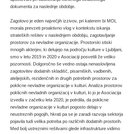
dokumenta za naslednje obdobje.
Zagotovo je eden največjih izzivov, pri katerem bi MOL
morala prevzeti proaktivno vlog v kontekstu iskanja
strateških rešitev v naslednjem obdobju, zagotavljanje
prostorov za nevladne organizacije. Prostorski stiski
mnogih akterjev, ki delujejo na področju kulture v Ljubljani,
smo v letu 2019 in 2020 v Asociaciji posvetili že veliko
pozornosti. Dolgoročno še vedno ostaja nenaslovljena
zagotovitev dodatnih skladišč, pisarniških, vadbenih,
ateljejskih, rezidenčnih in drugih potrebnih prostorov za
poklicne nevladne organizacije v kulturi. Analiza prostorov
poklicnih nevladnih organizacij v kulturi, ki jo je Asociacija
izvedla v začetku leta 2020, je potrdila, da poklicne
nevladne organizacije v kulturi pogosto delajo v
neustreznih pogojih, hkrati pa se je zaradi razvoja sektorja
pojavila tudi velika potreba po različnih dodatnih prostorih.
Med bolj ustreznimi rešitvami glede infrastrukture vidimo