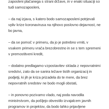
zaposleni plačanega s strani države, in v enaki situaciji so
tudi samozaposleni,
– da naj izjava, s katero bodo samozaposleni potrjevali
vpliv krize koronavirusa na njihovo poslovno dejavnost, ne
bo javna,
– da se pomoč v primeru, da jo je potrebno vrniti, v
vsakem primeru vrača brezobrestno in se s tem spremeni
v premostitveni kredit,
– dodatno predlagamo vzpostavitev sklada z nepovratnimi
sredstvi, zato da se sanira težave tistih organizacij in
podjetji, ki jih je kriza prizadela do te mere, da brez
nepovratnih sredstev ne bodo mogli obstati,
– in ponovno pozivamo vlado, naj poda navodila
ministrstvom, da pošljejo obvestilo izvajalcem javnih
programov in projektov, da bodo lahko prijavljene