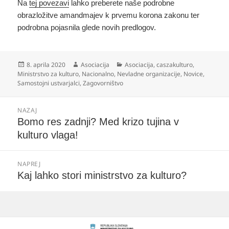
Na
tej povezavi
lahko preberete naše podrobne
obrazložitve amandmajev k prvemu korona zakonu ter
podrobna pojasnila glede novih predlogov.
Objavljeno
Avtor
Kategorije
8. aprila 2020
Asociacija
Asociacija
,
caszakulturo
,
dne
Ministrstvo za kulturo
,
Nacionalno
,
Nevladne organizacije
,
Novice
,
Samostojni ustvarjalci
,
Zagovorništvo
Navigacija
NAZAJ
prispevka
Prejšnji
Bomo res zadnji? Med krizo tujina v
prispevek:
kulturo vlaga!
NAPREJ
Naslednji
Kaj lahko stori ministrstvo za kulturo?
prispevek: