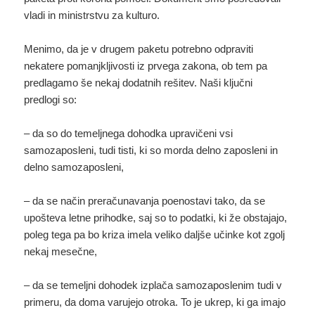
vladi in ministrstvu za kulturo.
Menimo, da je v drugem paketu potrebno odpraviti
nekatere pomanjkljivosti iz prvega zakona, ob tem pa
predlagamo še nekaj dodatnih rešitev. Naši ključni
predlogi so:
– da so do temeljnega dohodka upravičeni vsi
samozaposleni, tudi tisti, ki so morda delno zaposleni in
delno samozaposleni,
– da se način preračunavanja poenostavi tako, da se
upošteva letne prihodke, saj so to podatki, ki že obstajajo,
poleg tega pa bo kriza imela veliko daljše učinke kot zgolj
nekaj mesečne,
– da se temeljni dohodek izplača samozaposlenim tudi v
primeru, da doma varujejo otroka. To je ukrep, ki ga imajo