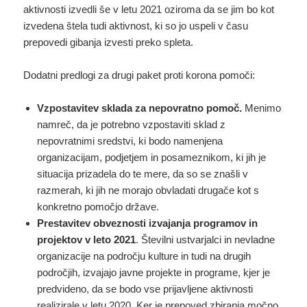
aktivnosti izvedli še v letu 2021 oziroma da se jim bo kot
izvedena štela tudi aktivnost, ki so jo uspeli v času
prepovedi gibanja izvesti preko spleta.
Dodatni predlogi za drugi paket proti korona pomoči:
Vzpostavitev sklada za nepovratno pomoč.
Menimo
namreč, da je potrebno vzpostaviti sklad z
nepovratnimi sredstvi, ki bodo namenjena
organizacijam, podjetjem in posameznikom, ki jih je
situacija prizadela do te mere, da so se znašli v
razmerah, ki jih ne morajo obvladati drugače kot s
konkretno pomočjo države.
Prestavitev obveznosti izvajanja programov in
projektov v leto 2021
. Številni ustvarjalci in nevladne
organizacije na področju kulture in tudi na drugih
področjih, izvajajo javne projekte in programe, kjer je
predvideno, da se bodo vse prijavljene aktivnosti
realizirale v letu 2020. Ker je prepoved zbiranja močno