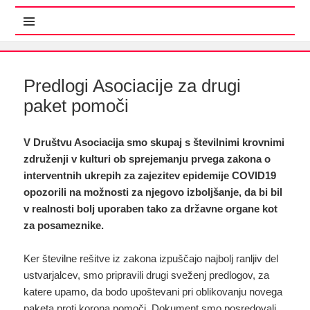
MENI IN GRADNIKI
Predlogi Asociacije za drugi
paket pomoči
V Društvu Asociacija smo skupaj s številnimi krovnimi
združenji v kulturi ob sprejemanju prvega zakona o
interventnih ukrepih za zajezitev epidemije COVID19
opozorili na možnosti za njegovo izboljšanje, da bi bil
v realnosti bolj uporaben tako za državne organe kot
za posameznike.
Ker številne rešitve iz zakona izpuščajo najbolj ranljiv del
ustvarjalcev, smo pripravili drugi sveženj predlogov, za
katere upamo, da bodo upoštevani pri oblikovanju novega
paketa proti korona pomoči. Dokument smo posredovali