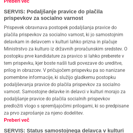
Preberi več
SERVIS: Podaljšanje pravice do plačila
prispevkov za socialno varnost
Prispevek obravnava postopek podaljšanja pravice do
plačila prispevkov za socialno varnost, ki jo samostojnim
delavkam in delavcem v kulturi lahko prizna in plačuje
Ministrstvo za kulturo iz državnih proračunskim sredstev. O
postopku prve kandidature za pravico si lahko preberete v
tem prispevku, kjer boste našli tudi povezave do ureditve,
prilog in obrazcev. V pričujočem prispevku pa so nanizane
pomembne informacije, ki služijo gladkemu postopku
podaljševanja pravice do plačila prispevkov za socialno
varnost. Samostojne delavke in delavci v kulturi morajo za
podaljšanje pravice do plačila socialnih prispevkov
predložiti vlogo s spremljajočimi prilogami, ki so predpisane
za prvo zaprošanje za njeno dodelitev.
Preberi več
SERVIS: Status samostojnega delavca v kulturi