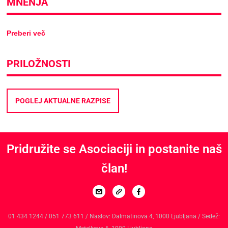
MNENJA
Preberi več
PRILOŽNOSTI
POGLEJ AKTUALNE RAZPISE
Pridružite se Asociaciji in postanite naš
član!
01 434 1244 / 051 773 611 / Naslov: Dalmatinova 4, 1000 Ljubljana / Sedež: