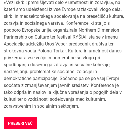
»Vezi skrbi: premišljevati delo v umetnosti in zdravju.«, na
kateri smo udeleženci iz vse Evrope raziskovali vlogo dela,
skrbi in medsektorskega sodelovanja na presečišču kulture,
zdravja in socialnega varstva. Konference, ki sta jo s
podporo Evropske unije, organizirala Northern Dimension
Partnership on Culture ter festival RYŠIAI, sta se v imenu
Asociacije udeležila Uroš Veber, predsednik društva ter
strokovna vodja Polona Torkar. Kultura in umetnost danes
privzemata vse večjo in pomembnejšo vlogo pri
spodbujanju duševnega zdravja in socialne kohezije,
naslavljanju problematike socialne izolacije in
demokratične participacije. Sočasno pa se po vsej Evropi
soočata z zmanjševanjem javnih sredstev. Konferenca je
tako odprla in naslovila ključna vprašanja o pogojih dela v
kulturi ter o vzdržnosti sodelovanja med kulturnim,
zdravstvenim in socialnim sektorjem.
PREBERI VEČ