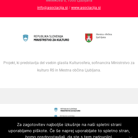
Metelkova 6, 1000 Ljubljana
info@asociacija.si
/
www.asociacija.si
Projekt, ki predstavlja del vsebin glasila Kulturosfera, sofinancira Ministrstvo za
kulturo RS in Mestna občina Ljubljana.
Za zagotovitev najboljše izkušnje na naši spletni strani
uporabljamo piškote. Če še naprej uporabljate to spletno stran,
bomo predpostavljali, da ste s tem zadovoljni.