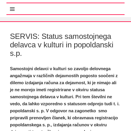
MENI IN GRADNIKI
SERVIS: Status samostojnega
delavca v kulturi in popoldanski
s.p.
Samostojni delavci v kulturi so zavoljo delovnega
angažmaja v različnih dejavnostih pogosto soočeni z
dilemo izdajanja računa za dejavnost, ki je nimajo ali
je ne morejo imeti registrirane v okviru statusa
samostojnega delavca v kulturi. Pri tem številni ne
vedo, da lahko vzporedno s statusom odprejo tudi t. i.
popoldanski s. p. V odgovor na zagonetko smo
pripravili prenovljen članek, ki obravnava registracijo
popoldanskega s. p., izdajanja računov v okviru