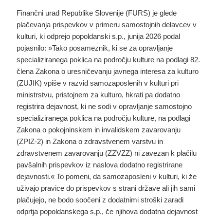
Finančni urad Republike Slovenije (FURS) je glede
plačevanja prispevkov v primeru samostojnih delavcev v
kulturi, ki odprejo popoldanski s.p., junija 2026 podal
pojasnilo: »Tako posameznik, ki se za opravljanje
specializiranega poklica na področju kulture na podlagi 82.
člena Zakona o uresničevanju javnega interesa za kulturo
(ZUJIK) vpiše v razvid samozaposlenih v kulturi pri
ministrstvu, pristojnem za kulturo, hkrati pa dodatno
registrira dejavnost, ki ne sodi v opravljanje samostojno
specializiranega poklica na področju kulture, na podlagi
Zakona o pokojninskem in invalidskem zavarovanju
(ZPIZ-2) in Zakona o zdravstvenem varstvu in
zdravstvenem zavarovanju (ZZVZZ) ni zavezan k plačilu
pavšalnih prispevkov iz naslova dodatno registrirane
dejavnosti.« To pomeni, da samozaposleni v kulturi, ki že
uživajo pravice do prispevkov s strani države ali jih sami
plačujejo, ne bodo soočeni z dodatnimi stroški zaradi
odprtja popoldanskega s.p., če njihova dodatna dejavnost