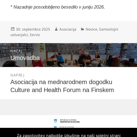
* Nazadnje posodobljeno besedilo v juniju 2026.
Objavljeno
Avtor
Kategorije
30. septembra 2025
Asociacija
Novice
,
Samostojni
dne
ustvarjalci
,
Servis
Navigacija
NAZAJ
prispevka
Prejšnji
Umovadba
prispevek:
NAPREJ
Naslednji
Asociacija na mednarodnem dogodku
prispevek:
Culture and Health Forum na Finskem
Za zagotovitev najboljše izkušnje na naši spletni strani