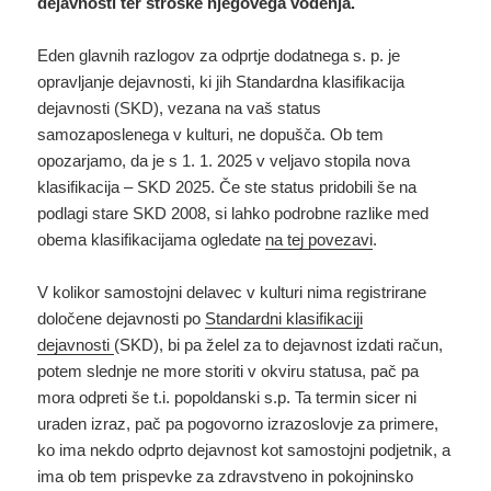
dejavnosti ter stroške njegovega vodenja.
Eden glavnih razlogov za odprtje dodatnega s. p. je
opravljanje dejavnosti, ki jih Standardna klasifikacija
dejavnosti (SKD), vezana na vaš status
samozaposlenega v kulturi, ne dopušča. Ob tem
opozarjamo, da je s 1. 1. 2025 v veljavo stopila nova
klasifikacija – SKD 2025. Če ste status pridobili še na
podlagi stare SKD 2008, si lahko podrobne razlike med
obema klasifikacijama ogledate
na tej povezavi
.
V kolikor samostojni delavec v kulturi nima registrirane
določene dejavnosti po
Standardni klasifikaciji
dejavnosti
(SKD), bi pa želel za to dejavnost izdati račun,
potem slednje ne more storiti v okviru statusa, pač pa
mora odpreti še t.i. popoldanski s.p. Ta termin sicer ni
uraden izraz, pač pa pogovorno izrazoslovje za primere,
ko ima nekdo odprto dejavnost kot samostojni podjetnik, a
ima ob tem prispevke za zdravstveno in pokojninsko