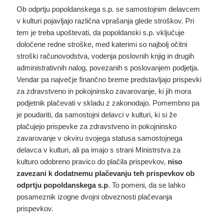
Ob odprtju popoldanskega s.p. se samostojnim delavcem
v kulturi pojavljajo različna vprašanja glede stroškov. Pri
tem je treba upoštevati, da popoldanski s.p. vključuje
določene redne stroške, med katerimi so najbolj očitni
stroški računovodstva, vodenja poslovnih knjig in drugih
administrativnih nalog, povezanih s poslovanjem podjetja.
Vendar pa največje finančno breme predstavljajo prispevki
za zdravstveno in pokojninsko zavarovanje, ki jih mora
podjetnik plačevati v skladu z zakonodajo. Pomembno pa
je poudariti, da samostojni delavci v kulturi, ki si že
plačujejo prispevke za zdravstveno in pokojninsko
zavarovanje v okviru svojega statusa samostojnega
delavca v kulturi, ali pa imajo s strani Ministrstva za
kulturo odobreno pravico do plačila prispevkov,
niso
zavezani k dodatnemu plačevanju teh prispevkov ob
odprtju popoldanskega s.p
. To pomeni, da se lahko
posameznik izogne dvojni obveznosti plačevanja
prispevkov.