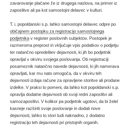
zavarovanje plačane že iz drugega naslova, na primer iz
zaposlitve ali pa kot samostojni delavec v kulturi.
T. i. popoldanski s.p. lahko samostojni delavec odpre po
običajnem postopku za registracijo samostojnega
podjetnika
v register poslovnih subjektov. Postopek je
razmeroma preprost in vključuje vpis podatkov o podjetju
ter natančno opredelitev dejavnosti, ki jih bo podjetnik
opravljal v okviru svojega poslovanja. Ob registraciji
posameznik natančno navede dejavnosti, ki jih namerava
opravljati, kar mu nato omogoča, da v okviru teh
dejavnosti izdaja račune za opravljene storitve ali prodane
izdelke. V praksi to pomeni, da lahko kot popoldanski s.p.
opravlja dodatne dejavnosti ob svoji redni zaposlitvi ali
samozaposlitvi. V kolikor pa podjetnik ugotovi, da bi želel
kasneje razširiti svoje poslovanje in dodati nove
dejavnosti, lahko to stori tudi naknadno, z dodatno
registracijo teh dejavnosti pri pristojnih organih.