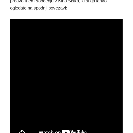
predvolilnem soočenju v Kino Šiška, ki si ga lahko
ogledate na spodnji povezavi: