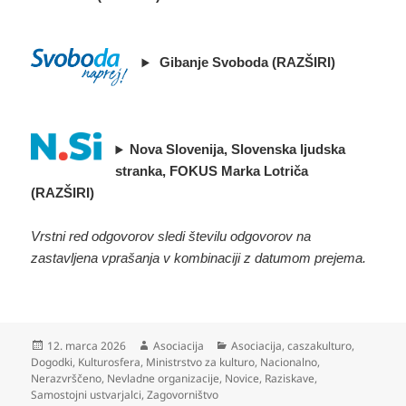
Gibanje Svoboda (RAZŠIRI)
Nova Slovenija, Slovenska ljudska
stranka, FOKUS Marka Lotriča
(RAZŠIRI)
Vrstni red odgovorov sledi številu odgovorov na
zastavljena vprašanja v kombinaciji z datumom prejema.
Objavljeno
Avtor
Kategorije
12. marca 2026
Asociacija
Asociacija
,
caszakulturo
,
dne
Dogodki
,
Kulturosfera
,
Ministrstvo za kulturo
,
Nacionalno
,
Nerazvrščeno
,
Nevladne organizacije
,
Novice
,
Raziskave
,
Samostojni ustvarjalci
,
Zagovorništvo