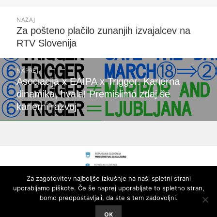
Navigacija
NAZAJ
prispevka
Prejšnji
Za pošteno plačilo zunanjih izvajalcev na
prispevek:
RTV Slovenija
NAPREJ
Naslednji
Asociacija x EAIPA x Trigger: Karierna
prispevek:
dinamika, hvala! Premislimo zdaj še
karierni razvoj.
Za zagotovitev najboljše izkušnje na naši spletni strani
uporabljamo piškote. Če še naprej uporabljate to spletno stran,
bomo predpostavljali, da ste s tem zadovoljni.
OK