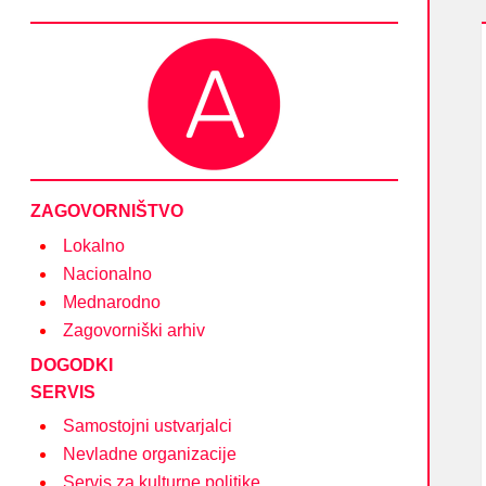
Društvo Asociacija – društvo nevladnih organizacij
in posameznikov na področju kulture
ZAGOVORNIŠTVO
Lokalno
Nacionalno
Mednarodno
Zagovorniški arhiv
DOGODKI
SERVIS
Samostojni ustvarjalci
Nevladne organizacije
Servis za kulturne politike