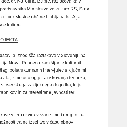
Karolina Babič
 doc. dr.
, raziskovalka v
Saša
predstavnika Ministrstva za kulturo RS,
Alja
kulturo Mestne občine Ljubljana ter
ne kulture.
ROJEKTA
dstavila izhodišča raziskave v Sloveniji, na
acija Nova: Ponovno zamišljanje kulturnih
i polstrukturiranih intervjujev s ključnimi
avila je metodologijo raziskovanja ter nekaj
u slovenskega zaključnega dogodka, ki je
abnikov in zainteresirane javnosti ter
ziskave v tem okviru vezane, med drugim, na
možnosti trajne izselitve v času obnov