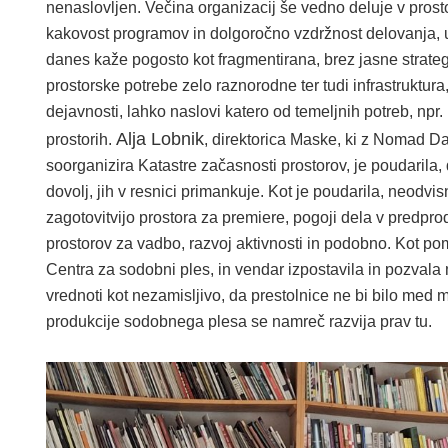
nenaslovljen. Večina organizacij še vedno deluje v prost
kakovost programov in dolgoročno vzdržnost delovanja, u
danes kaže pogosto kot fragmentirana, brez jasne strateg
prostorske potrebe zelo raznorodne ter tudi infrastruktura
dejavnosti, lahko naslovi katero od temeljnih potreb, npr.
Alja Lobnik
prostorih.
, direktorica Maske, ki z Nomad
soorganizira Katastre začasnosti prostorov, je poudarila, 
dovolj, jih v resnici primankuje. Kot je poudarila, neodvi
zagotovitvijo prostora za premiere, pogoji dela v predprod
prostorov za vadbo, razvoj aktivnosti in podobno. Kot p
Centra za sodobni ples, in vendar izpostavila in pozvala 
vrednoti kot nezamisljivo, da prestolnice ne bi bilo med
produkcije sodobnega plesa se namreč razvija prav tu.