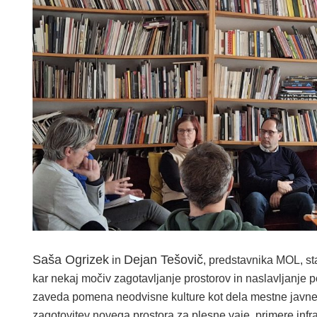
Saša Ogrizek
Dejan Tešovič
in
, predstavnika MOL, sta
kar nekaj močiv zagotavljanje prostorov in naslavljanje p
zaveda pomena neodvisne kulture kot dela mestne javne inf
zagotovitev novega prostora za plesne vaje, primere infr