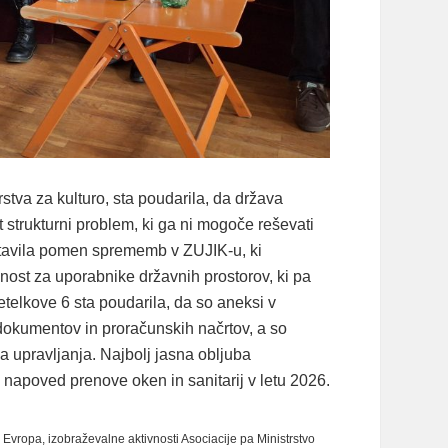
rstva za kulturo, sta poudarila, da država
strukturni problem, ki ga ni mogoče reševati
postavila pomen sprememb v ZUJIK-u, ki
nost za uporabnike državnih prostorov, ki pa
etelkove 6 sta poudarila, da so aneksi v
h dokumentov in proračunskih načrtov, a so
ga upravljanja. Najbolj jasna obljuba
 napoved prenove oken in sanitarij v letu 2026.
Evropa, izobraževalne aktivnosti Asociacije pa Ministrstvo