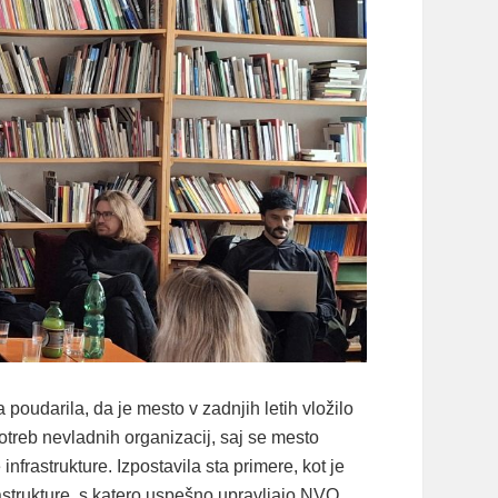
 poudarila, da je mesto v zadnjih letih vložilo
otreb nevladnih organizacij, saj se mesto
rastrukture. Izpostavila sta primere, kot je
astrukture, s katero uspešno upravljajo NVO,