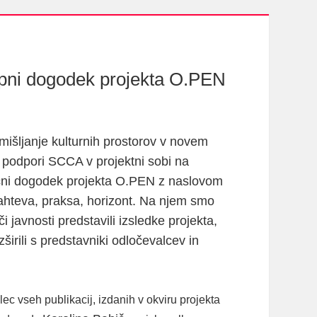
lepni dogodek projekta O.PEN
išljanje kulturnih prostorov v novem
podpori SCCA v projektni sobi na
učni dogodek projekta O.PEN z naslovom
 zahteva, praksa, horizont. Na njem smo
 javnosti predstavili izsledke projekta,
azširili s predstavniki odločevalcev in
alec vseh publikacij, izdanih v okviru projekta