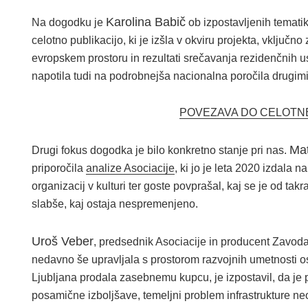
Karolina Babič
Na dogodku je
ob izpostavljenih tematik
celotno publikacijo, ki je izšla v okviru projekta, vključ
evropskem prostoru in rezultati srečavanja rezidenčnih ust
napotila tudi na podrobnejša nacionalna poročila drugimi r
POVEZAVA DO CELOTNE
Mat
Drugi fokus dogodka je bilo konkretno stanje pri nas.
priporočila
analize Asociacije
, ki jo je leta 2020 izdala 
organizacij v kulturi ter goste povprašal, kaj se je od takr
slabše, kaj ostaja nespremenjeno.
Uroš Veber
, predsednik Asociacije in producent Zavoda P
nedavno še upravljala s prostorom razvojnih umetnosti os
Ljubljana prodala zasebnemu kupcu, je izpostavil, da je 
posamične izboljšave, temeljni problem infrastrukture ne