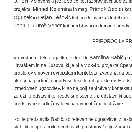
O.PEN, v slovenski jezik, so se kot razpravljalci udeležili:
Mihael Kelemina
Primož Godler
projektu,
in mag.
kot 
Ogrizek
Dejan Tešović
in
kot predstavnika Oddelka za 
Lobnik
Uroš Veber
in
kot predstavnika domače neodvis
PRIPOROČILA P
Karolina Babič
V uvodnem delu dogodka je doc. dr.
pre
Hrvaškem in na Kosovu, ki je bila v okviru projekta Oper
prostorov v novem evropskem kontekstu izvedena na podlag
akterji na področju neodvisnih kulturnih prostorov. Predst
izmed vseh ugotovitev, ki so najbolj zanimive v kontekst
združil predstavnike neodvisne scene s predstavniki upor
predstavnike odločevalcev na ravni občine in države.
Kot je predstavila Babič, so relevantne ugotovitve iz ra
skrb, ki jo uporabniki neodvisnih prostorov čutijo zaradi 