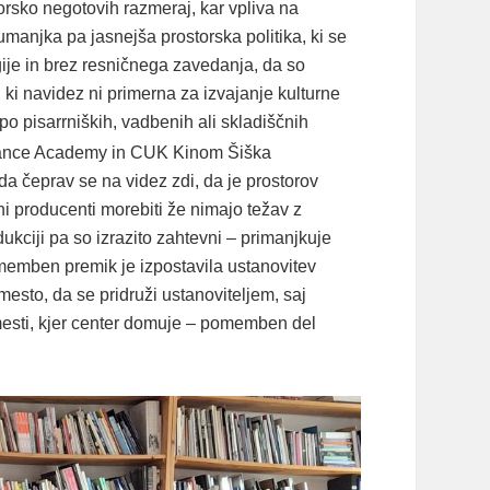
orsko negotovih razmeraj, kar vpliva na
manjka pa jasnejša prostorska politika, ki se
ije in brez resničnega zavedanja, da so
, ki navidez ni primerna za izvajanje kulturne
 po pisarrniških, vadbenih ali skladiščnih
 Dance Academy in CUK Kinom Šiška
da čeprav se na videz zdi, da je prostorov
sni producenti morebiti že nimajo težav z
ukciji pa so izrazito zahtevni – primanjkuje
omemben premik je izpostavila ustanovitev
mesto, da se pridruži ustanoviteljem, saj
 mesti, kjer center domuje – pomemben del