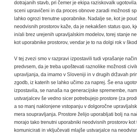
dotrajanih stavb, pri čemer je ekipa raziskovalk ugotovila,
sceni upravičeni in da proces obnove zaradi možnosti 
lahko ogrozi trenutne uporabnike. Nadalje se, kot je poud
neodvisnih prostorov kaže, da je nekakšen status quo, kj
in/ali brez urejenih upravljalskim modelov, torej stanje
kot uporabnike prostorov, vendar je to na dolgi rok v škod
V tej zvezi smo v razpravi izpostavili tudi vprašanje nači
predvsem, da je treba upoštevati raznolike možnosti civil
upravljanja, da imamo v Sloveniji in v drugih državah pr
zgodb, iz katerih se lahko učimo za naprej. Še ena ugotov
izpostavila, se nanaša na generacijske spremembe, namr
ustvarjalcev še vedno sicer potrebujejo prostore (za produk
a so manj naklonjene vstopanju v dolgoročne upravljalske
mera soupravljanja. Prostore želijo uporabljati bolj na n
morajo tako trenutni uporabniki neodvisnih prostorov kot t
komunicirati in vključevati mlajše ustvarjalce na neodvisni