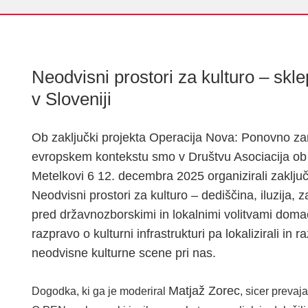
Neodvisni prostori za kulturo – sk
v Sloveniji
Ob zaključki projekta Operacija Nova: Ponovno zam
evropskem kontekstu smo v Društvu Asociacija ob 
Metelkovi 6 12. decembra 2025 organizirali zaklj
Neodvisni prostori za kulturo – dediščina, iluzija,
pred državnozborskimi in lokalnimi volitvami domači
razpravo o kulturni infrastrukturi pa lokalizirali in r
neodvisne kulturne scene pri nas.
Matjaž Zorec
Dogodka, ki ga je moderiral
, sicer prevaj