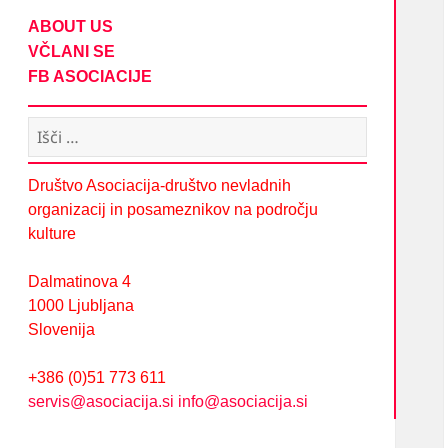
ABOUT US
VČLANI SE
FB ASOCIACIJE
Išči:
Društvo Asociacija-društvo nevladnih
organizacij in posameznikov na področju
kulture
Dalmatinova 4
1000 Ljubljana
Slovenija
+386 (0)51 773 611
servis@asociacija.si
info@asociacija.si