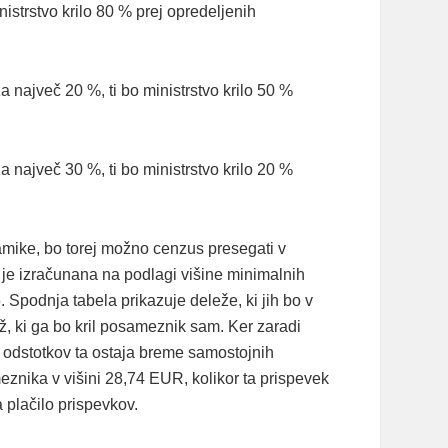
istrstvo krilo 80 % prej opredeljenih
 največ 20 %, ti bo ministrstvo krilo 50 %
 največ 30 %, ti bo ministrstvo krilo 20 %
inamike, bo torej možno cenzus presegati v
v je izračunana na podlagi višine minimalnih
. Spodnja tabela prikazuje deleže, ki jih bo v
ž, ki ga bo kril posameznik sam. Ker zaradi
2 odstotkov ta ostaja breme samostojnih
znika v višini 28,74 EUR, kolikor ta prispevek
 plačilo prispevkov.