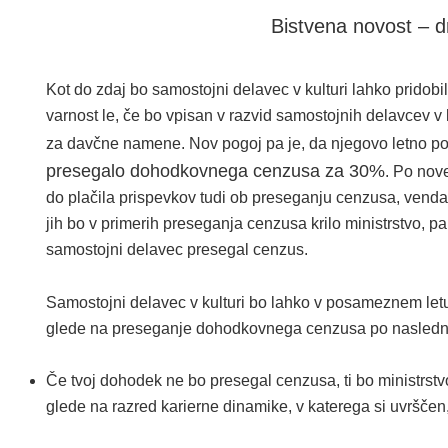
Bistvena novost – 
Kot do zdaj bo samostojni delavec v kulturi lahko pridobi
varnost le, če bo vpisan v razvid samostojnih delavcev v 
za davčne namene. Nov pogoj pa je, da njegovo letno 
presegalo dohodkovnega cenzusa za 30%
. Po nove
do plačila prispevkov tudi ob preseganju cenzusa, venda
jih bo v primerih preseganja cenzusa krilo ministrstvo, p
samostojni delavec presegal cenzus.
Samostojni delavec v kulturi bo lahko v posameznem letu 
glede na preseganje dohodkovnega cenzusa po naslednji 
Če tvoj dohodek ne bo presegal cenzusa, ti bo ministrstv
glede na razred karierne dinamike, v katerega si uvrščen