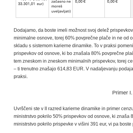
Dodajamo, da boste imeli možnost svoj delež prispevkov 
minimalne osnove, torej 60% povprečne plače in ne od o
skladu s sistemom karierne dinamike. To v praksi pomeni,
prispevkov od osnove, ki bo znašala 80% povprečne plače
tem zneskom in zneskom minimalnih prispevkov, torej ce
– ti trenutno znašajo 614,83 EUR. V nadaljevanju podaja
praksi.
Primer I.
Uvrščeni ste v II razred karierne dinamike in primer ce
ministrstvo pokrilo 50% prispevkov od osnove, ki znaša
ministrstvo pokrilo prispevke v višini 391 eur, vi pa boste