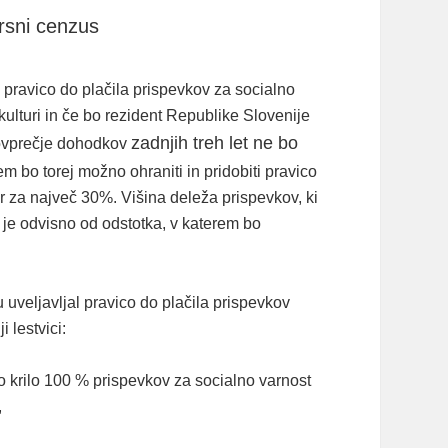
drsni cenzus
l pravico do plačila prispevkov za socialno
kulturi in če bo rezident Republike Slovenije
zadnjih treh let ne bo
povprečje dohodkov
m bo torej možno ohraniti in pridobiti pravico
r za največ 30%. Višina deleža prispevkov, ki
a je odvisno od odstotka, v katerem bo
uveljavljal pravico do plačila prispevkov
lestvici:
o krilo 100 % prispevkov za socialno varnost
,