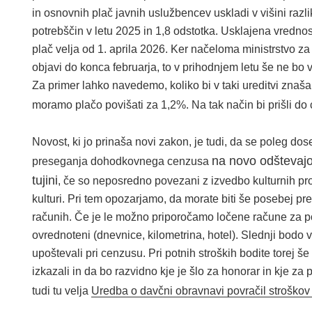
in osnovnih plač javnih uslužbencev uskladi v višini razl
potrebščin v letu 2025 in 1,8 odstotka. Usklajena vrednos
plač velja od 1. aprila 2026. Ker načeloma ministrstvo z
objavi do konca februarja, to v prihodnjem letu še ne bo v
Za primer lahko navedemo, koliko bi v taki ureditvi znaš
moramo plačo povišati za 1,2%. Na tak način bi prišli do
Novost, ki jo prinaša novi zakon, je tudi, da se poleg dos
na novo odštevajo 
preseganja dohodkovnega cenzusa
tujini
, če so neposredno povezani z izvedbo kulturnih p
kulturi. Pri tem opozarjamo, da morate biti še posebej pr
računih. Če je le možno priporočamo ločene račune za pot
ovrednoteni (dnevnice, kilometrina, hotel). Slednji bodo
upoštevali pri cenzusu. Pri potnih stroških bodite torej š
izkazali in da bo razvidno kje je šlo za honorar in kje za
tudi tu velja
Uredba o davčni obravnavi povračil stroškov