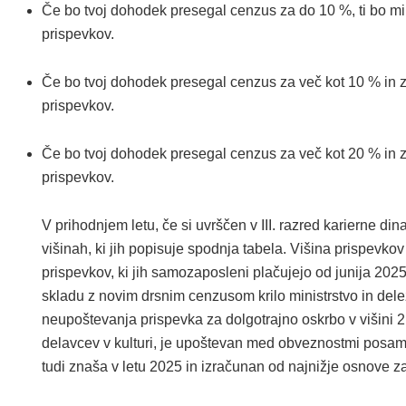
Če bo tvoj dohodek presegal cenzus za do 10 %, ti bo min
prispevkov.
Če bo tvoj dohodek presegal cenzus za več kot 10 % in za
prispevkov.
Če bo tvoj dohodek presegal cenzus za več kot 20 % in za
prispevkov.
V prihodnjem letu, če si uvrščen v III. razred karierne d
višinah, ki jih popisuje spodnja tabela. Višina prispevko
prispevkov, ki jih samozaposleni plačujejo od junija 2025
skladu z novim drsnim cenzusom krilo ministrstvo in dele
neupoštevanja prispevka za dolgotrajno oskrbo v višini 
delavcev v kulturi, je upoštevan med obveznostmi posame
tudi znaša v letu 2025 in izračunan od najnižje osnove za