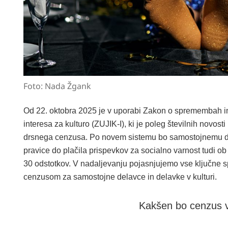
Foto: Nada Žgank
Od 22. oktobra 2025 je v uporabi Zakon o spremembah i
interesa za kulturo (ZUJIK-I), ki je poleg številnih novo
drsnega cenzusa. Po novem sistemu bo samostojnemu de
pravice do plačila prispevkov za socialno varnost tudi
30 odstotkov. V nadaljevanju pojasnjujemo vse ključn
cenzusom za samostojne delavce in delavke v kulturi.
Kakšen bo cenzus v