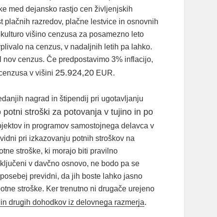
ike med dejansko rastjo cen življenjskih
t plačnih razredov, plačne lestvice in osnovnih
a kulturo višino cenzusa za posamezno leto
plivalo na cenzus, v nadaljnih letih pa lahko.
al nov cenzus. Če predpostavimo 3% inflacijo,
25.924,20
 cenzusa v višini
EUR.
edanjih nagrad in štipendij pri ugotavljanju
potni stroški za potovanja v tujino in po
rojektov in programov samostojnega delavca v
evidni pri izkazovanju potnih stroškov na
ne stroške, ki morajo biti pravilno
 vključeni v davčno osnovo, ne bodo pa se
e posebej previdni, da jih boste lahko jasno
 potne stroške. Ker trenutno ni drugače urejeno
.
 in drugih dohodkov iz delovnega razmerja