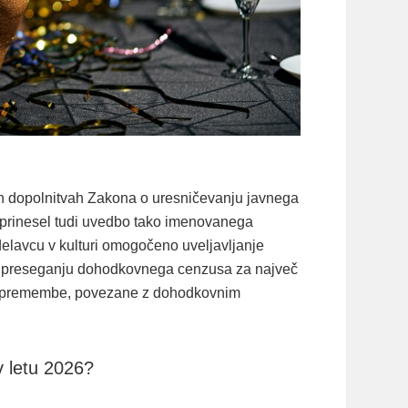
n dopolnitvah Zakona o uresničevanju javnega
sti prinesel tudi uvedbo tako imenovanega
lavcu v kulturi omogočeno uveljavljanje
 ob preseganju dohodkovnega cenzusa za največ
e spremembe, povezane z dohodkovnim
 letu 2026?