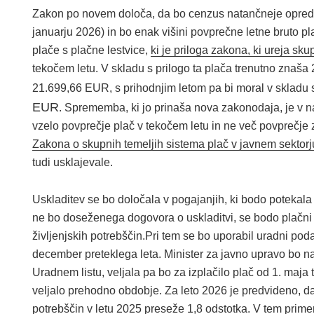
Zakon po novem določa, da bo cenzus natančneje oprede
januarju 2026) in bo enak višini povprečne letne bruto p
plače s plačne lestvice,
ki je priloga zakona, ki ureja sk
tekočem letu. V skladu s prilogo ta plača trenutno znaš
21.699,66 EUR, s prihodnjim letom pa bi moral v skladu
EUR
. Sprememba, ki jo prinaša nova zakonodaja, je v 
vzelo povprečje plač v tekočem letu in ne več povprečje 
Zakona o skupnih temeljih sistema plač v javnem sektorj
tudi usklajevale.
Uskladitev se bo določala v pogajanjih, ki bodo potekala
ne bo doseženega dogovora o uskladitvi, se bodo plačni 
življenjskih potrebščin.Pri tem se bo uporabil uradni pod
december preteklega leta. Minister za javno upravo bo na
Uradnem listu, veljala pa bo za izplačilo plač od 1. maja
veljalo prehodno obdobje. Za leto 2026 je predvideno, da 
potrebščin v letu 2025 preseže 1,8 odstotka. V tem prime