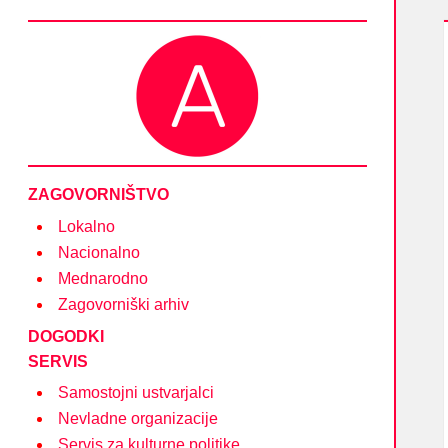
Društvo Asociacija – društvo nevladnih organizacij
in posameznikov na področju kulture
ZAGOVORNIŠTVO
Lokalno
Nacionalno
Mednarodno
Zagovorniški arhiv
DOGODKI
SERVIS
Samostojni ustvarjalci
Nevladne organizacije
Servis za kulturne politike