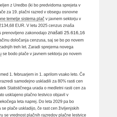
ljen z Uredbo (ki bo predvidoma sprejeta v
lače za 19. plačni razred v obsegu osnovne
upne temelje sistema plač
v javnem sektorju v
a 2134,68 EUR. V letu 2025 cenzus znaša
znašati 25.616,16
 s prenovljeno zakonodajo
načinu določanja cenzusa, saj se bo po novem
zadnjih treh let. Zaradi sprejema novega
u
se bodo plače v javnem sektorju po novem
 med 1. februarjem in 1. aprilom vsako leto. Če
razredi samodejno uskladili za 80% rasti cen
atek Statističnega urada o medletni rasti cen za
to usklajeno plačno lestvico objavil v
 tekočega leta naprej. Do leta 2029 pa bo
se plače uskladijo, če rast cen življenjskih
ru se vrednost plačnih razredov plačne lestvice