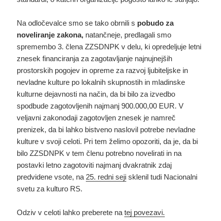
Na odločevalce smo se tako obrnili s
pobudo za
noveliranje zakona,
natančneje, predlagali smo
spremembo 3. člena ZZSDNPK v delu, ki opredeljuje letni
znesek financiranja za zagotavljanje najnujnejših
prostorskih pogojev in opreme za razvoj ljubiteljske in
nevladne kulture po lokalnih skupnostih in mladinske
kulturne dejavnosti na način, da bi bilo za izvedbo
spodbude zagotovljenih najmanj 900.000,00 EUR. V
veljavni zakonodaji zagotovljen znesek je namreč
prenizek, da bi lahko bistveno naslovil potrebe nevladne
kulture v svoji celoti. Pri tem želimo opozoriti, da je, da bi
bilo ZZSDNPK v tem členu potrebno novelirati in na
postavki letno zagotoviti najmanj dvakratnik zdaj
predvidene vsote, na
25. redni seji
sklenil tudi Nacionalni
svetu za kulturo RS.
Odziv v celoti lahko preberete na
tej povezavi.