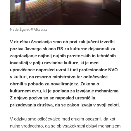
Nada Žgank @Alkatraz
V društvu Asociacija smo ob prvi zaključeni izvedbi
poziva Javnega sklada RS za kulturne dejavnosti za
zagotavljanje najbolj nujnih prostorskih in tehničnih
investicij v polju nevladne kulture, ki je med
upravičence naposled uvrstil tudi profesionalne NVO
v kulturi, na resorno ministrstvo ter odločevalce
obrnili s pobudo za noveliranje tz. Zakona o
kulturnem evru, ki je podlaga za izvajanje mehanizma.
Z objavo poziva so se naposled uresničila
prizadevanja društva, da se zakon izvaja v svoji celoti.
V odzivu smo odločevalce med drugim opozorili, da kot
nujno vrednotimo, da se ob vsakokratni objavi mehanizem