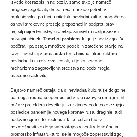
izvede kot razpis in ne poziv, samo tako je namreč
mogoče zagotoviti, da bo med množico potreb v
profesionalni, pa tudi ljubiteljski nevladni kulturi mogoče na
osnovi strokovne presoje prepoznati in podpreti prav
najbolj nujne ter tiste, ki obetajo smiseln in daljnosežen
razvojni učinek.
Temeljni problem
, ki ga je poziv zgolj še
podčrtal, pa ostaja mnoštvo potreb in zatečeno stanje na
ravni investicij v prostorsko ter tehnično infrastrukturo
nevladne kulture v svoji celoti, ki jo za izvedbo
mehanizma zagotovljena sredstva ne bodo mogla
uspešno nasloviti.
Dejstvo namreč ostaja, da si nevladna kultura še dolgo ne
bo mogla resnično opomoči od vrste rezov, ki smo jim bili
priča v preteklem desetletju, kar danes dodatno otežujejo
posledice pandemije novega koronavirusa, draginje, tudi
nedavne ujme. Tej realnosti, ki se odrazi tudi v
nezmožnosti sektorja samostojno vlagati v tehnično in
prostorsko infrastrukturo, se je mogoče zoperstaviti zgolj