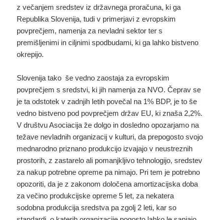
z večanjem sredstev iz državnega proračuna, ki ga
Republika Slovenija, tudi v primerjavi z evropskim
povprečjem, namenja za nevladni sektor ter s
premišljenimi in ciljnimi spodbudami, ki ga lahko bistveno
okrepijo.
Slovenija tako še vedno zaostaja za evropskim
povprečjem s sredstvi, ki jih namenja za NVO. Čeprav se
je ta odstotek v zadnjih letih povečal na 1% BDP, je to še
vedno bistveno pod povprečjem držav EU, ki znaša 2,2%.
V društvu Asociacija že dolgo in dosledno opozarjamo na
težave nevladnih organizacij v kulturi, da prepogosto svojo
mednarodno priznano produkcijo izvajajo v neustreznih
prostorih, z zastarelo ali pomanjkljivo tehnologijo, sredstev
za nakup potrebne opreme pa nimajo. Pri tem je potrebno
opozoriti, da je z zakonom določena amortizacijska doba
za večino produkcijske opreme 5 let, za nekatera
sodobna produkcija sredstva pa zgolj 2 leti, kar so
standardi, o katerih organizacije pogosto lahko le sanjajo.