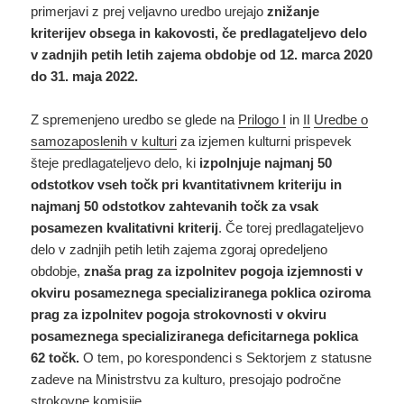
primerjavi z prej veljavno uredbo urejajo
znižanje
kriterijev obsega in kakovosti, če
predlagateljevo delo
v zadnjih petih letih zajema obdobje od 12. marca 2020
do 31. maja 2022.
Z spremenjeno uredbo se glede na
Prilogo I
in
II
Uredbe o
samozaposlenih v kulturi
za izjemen kulturni prispevek
šteje predlagateljevo delo, ki
izpolnjuje najmanj 50
odstotkov vseh točk pri kvantitativnem kriteriju in
najmanj 50 odstotkov zahtevanih točk za vsak
posamezen kvalitativni kriterij
. Če torej predlagateljevo
delo v zadnjih petih letih zajema zgoraj opredeljeno
obdobje,
znaša prag za izpolnitev pogoja izjemnosti v
okviru posameznega specializiranega poklica oziroma
prag za izpolnitev pogoja strokovnosti v okviru
posameznega specializiranega deficitarnega poklica
62 točk.
O tem, po korespondenci s Sektorjem z statusne
zadeve na Ministrstvu za kulturo, presojajo področne
strokovne komisije.