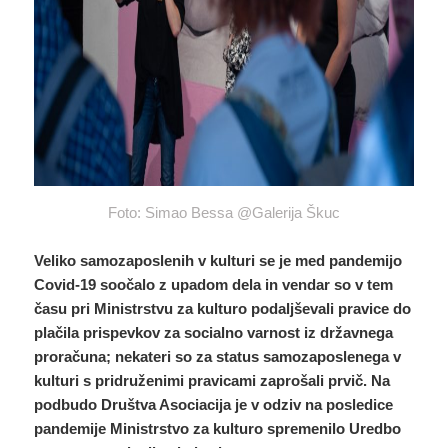
Foto: Simao Bessa @Galerija Škuc
Veliko samozaposlenih v kulturi se je med pandemijo
Covid-19 soočalo z upadom dela in vendar so v tem
času pri Ministrstvu za kulturo podaljševali pravice do
plačila prispevkov za socialno varnost iz državnega
proračuna; nekateri so za status samozaposlenega v
kulturi s pridruženimi pravicami zaprošali prvič. Na
podbudo Društva Asociacija je v odziv na posledice
pandemije Ministrstvo za kulturo spremenilo Uredbo