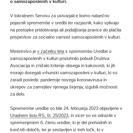
o samozaposlenih v kulturi.
V tokratnem Servisu za ustvarjalce bomo natančno
pojasnili spremembe v uredbi ter razjasnili, kako vplivajo
na postopke pridobivanja ali podaljšanja pravice do plačila
prispevkov za socialno varnost samozaposlenih v kulturi.
Ministrstvo je
v začetku leta
s spremembo Uredbe o
samozaposlenih v kulturi prisluhnilo pobudi Društva
Asociacija in znižalo kriterije obsega in kakovosti, ki jih
morajo dosegati vrhunski samozaposleni v kulturi, ki so
zaradi posledic pandemije novega koronavirusa in
ukrepov za zamejitev njenega širjenja, izgubili možnosti
za delo.
Spremembe uredbe so bile 24. februarja 2023 objavljene v
Uradnem listu RS, št. 25/2023
, in sicer so se odrazile v
spremenjenem 6. členu uredbe, ki je del prehodnih in
končnih določb, ter je sestavljen iz treh točk, ki v