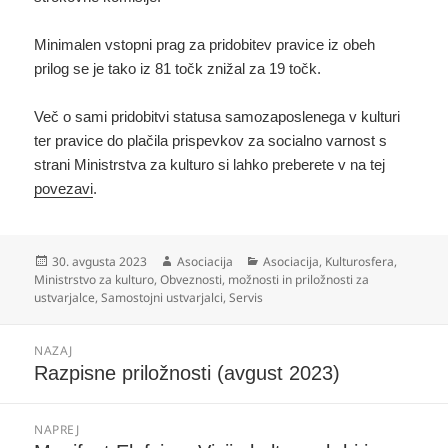
Minimalen vstopni prag za pridobitev pravice iz obeh
prilog se je tako iz 81 točk znižal za 19 točk.
Več o sami pridobitvi statusa samozaposlenega v kulturi
ter pravice do plačila prispevkov za socialno varnost s
strani Ministrstva za kulturo si lahko preberete v na tej
povezavi
.
Objavljeno
Avtor
Kategorije
30. avgusta 2023
Asociacija
Asociacija
,
Kulturosfera
,
dne
Ministrstvo za kulturo
,
Obveznosti, možnosti in priložnosti za
ustvarjalce
,
Samostojni ustvarjalci
,
Servis
Navigacija
NAZAJ
prispevka
Prejšnji
Razpisne priložnosti (avgust 2023)
prispevek:
NAPREJ