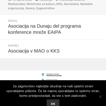
dne
Mednarodno
,
Ministrstvo za kulturo
,
MOL
,
Nacionalno
,
Nevladne
organizacije
,
Novice
,
Zagovorništvo
Navigacija
NAZAJ
prispevka
Prejšnji
Asociacija na Dunaju del programa
prispevek:
konference mreže EAIPA
NAPREJ
Naslednji
Asociacija v MAO o KKS
prispevek:
Za zagotovitev najboljše izkušnje na naši spletni strani
uporabljamo piškote. Če še naprej uporabljate to spletno stran,
bomo predpostavljali, da ste s tem zadovoljni.
OK