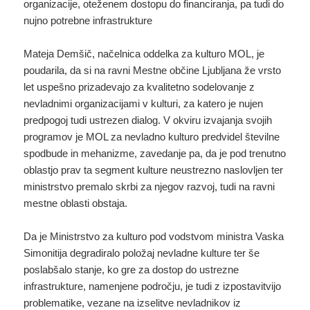
organizacije, oteženem dostopu do financiranja, pa tudi do
nujno potrebne infrastrukture
Mateja Demšič, načelnica oddelka za kulturo MOL, je
poudarila, da si na ravni Mestne občine Ljubljana že vrsto
let uspešno prizadevajo za kvalitetno sodelovanje z
nevladnimi organizacijami v kulturi, za katero je nujen
predpogoj tudi ustrezen dialog. V okviru izvajanja svojih
programov je MOL za nevladno kulturo predvidel številne
spodbude in mehanizme, zavedanje pa, da je pod trenutno
oblastjo prav ta segment kulture neustrezno naslovljen ter
ministrstvo premalo skrbi za njegov razvoj, tudi na ravni
mestne oblasti obstaja.
Da je Ministrstvo za kulturo pod vodstvom ministra Vaska
Simonitija degradiralo položaj nevladne kulture ter še
poslabšalo stanje, ko gre za dostop do ustrezne
infrastrukture, namenjene področju, je tudi z izpostavitvijo
problematike, vezane na izselitve nevladnikov iz