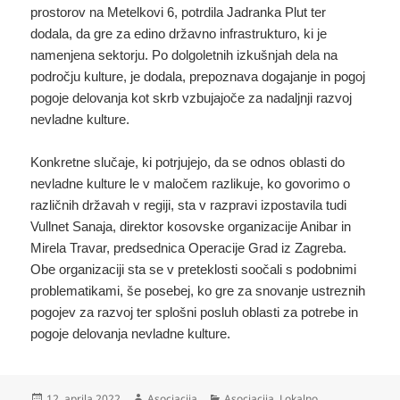
prostorov na Metelkovi 6, potrdila Jadranka Plut ter
dodala, da gre za edino državno infrastrukturo, ki je
namenjena sektorju. Po dolgoletnih izkušnjah dela na
področju kulture, je dodala, prepoznava dogajanje in pogoj
pogoje delovanja kot skrb vzbujajoče za nadaljnji razvoj
nevladne kulture.
Konkretne slučaje, ki potrjujejo, da se odnos oblasti do
nevladne kulture le v maločem razlikuje, ko govorimo o
različnih državah v regiji, sta v razpravi izpostavila tudi
Vullnet Sanaja, direktor kosovske organizacije Anibar in
Mirela Travar, predsednica Operacije Grad iz Zagreba.
Obe organizaciji sta se v preteklosti soočali s podobnimi
problematikami, še posebej, ko gre za snovanje ustreznih
pogojev za razvoj ter splošni posluh oblasti za potrebe in
pogoje delovanja nevladne kulture.
Objavljeno
Avtor
Kategorije
12. aprila 2022
Asociacija
Asociacija
,
Lokalno
,