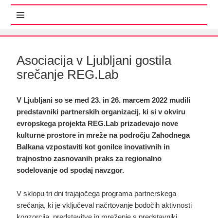
MENI IN GRADNIKI
Asociacija v Ljubljani gostila
srečanje REG.Lab
V Ljubljani so se med 23. in 26. marcem 2022 mudili
predstavniki partnerskih organizacij, ki si v okviru
evropskega projekta REG.Lab prizadevajo nove
kulturne prostore in mreže na področju Zahodnega
Balkana vzpostaviti kot gonilce inovativnih in
trajnostno zasnovanih praks za regionalno
sodelovanje od spodaj navzgor.
V sklopu tri dni trajajočega programa partnerskega
srečanja, ki je vključeval načrtovanje bodočih aktivnosti
konzorcija, predstavitve in mreženje s predstavniki