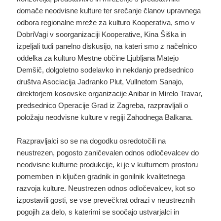
domače neodvisne kulture ter srečanje članov upravnega
odbora regionalne mreže za kulturo Kooperativa, smo v
DobriVagi v soorganizaciji Kooperative, Kina Šiška in
izpeljali tudi panelno diskusijo, na kateri smo z načelnico
oddelka za kulturo Mestne občine Ljubljana Matejo
Demšič, dolgoletno sodelavko in nekdanjo predsednico
društva Asociacija Jadranko Plut, Vullnetom Sanajo,
direktorjem kosovske organizacije Anibar in Mirelo Travar,
predsednico Operacije Grad iz Zagreba, razpravljali o
položaju neodvisne kulture v regiji Zahodnega Balkana.
Razpravljalci so se na dogodku osredotočili na
neustrezen, pogosto zaničevalen odnos odločevalcev do
neodvisne kulturne produkcije, ki je v kulturnem prostoru
pomemben in ključen gradnik in gonilnik kvalitetnega
razvoja kulture. Neustrezen odnos odločevalcev, kot so
izpostavili gosti, se vse prevečkrat odrazi v neustreznih
pogojih za delo, s katerimi se soočajo ustvarjalci in