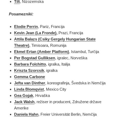
Tilt
, Nizozemska
Posamezniki:
Elodie Perrin
, Pariz, Francija
Kevin Jean (La Fronde)
,
Prazi, Francija
Attila Balazs (Csiky Gergely Hungarian State
Theatre)
, Timisoara, Romunija
Ekmel Ertan (Amber Platform)
, Istambul, Turčija
Per Bogstad Gulliksen
, igralec, Norveška
Barbara Folchitto
, igralka, Italija
Kriszta Szorcsik
, igralka
Gemma Carbone
Jefta van Dinther
, koreografinja, Švedska in Nemčija
Linda Blomqvist
, Mexico City
Gea Gojak
, Hrvaška
Jack Walsh
, režiser in producent, Združene države
Amerike
Daniela Hahn
, Freier Universität Berlin, Nemčija