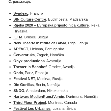
Organizacije:
Syndeac
, Francija
SIN Culture Centre
, Budimpešta, Madžarska
Rijeka 2020 – Evropska prijestolnica kulture
, Reka,
Hrvaška
IETM
, Bruselj, Belgija
New Thearte Institute of Latvia
, Riga, Latvija
APFACT
, Lizbona, Portugalska
Četveroruka
, Zagreb, Hrvaška
Onyx productions
, Avstralija
Theater in Bahnhof
, Gradec, Avstrija
Onda
, Pariz, Francija
Festival
NET
, Moskva, Rusija
Die Gorillas
, Berlin, Nemčija
SNDO
, Amsterdam, Nizozemska
Hartware MedienKunstVerein
, Dortmund, Nemčija
Third Floor Project
, Montreal, Canada
Festival Les Urbaines
, Lozana, Švica