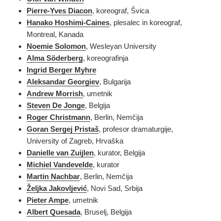
Pierre-Yves Diacon
, koreograf, Švica
Hanako Hoshimi-Caines
, plesalec in koreograf,
Montreal, Kanada
Noemie Solomon
, Wesleyan University
Alma Söderberg
, koreografinja
Ingrid Berger Myhre
Aleksandar Georgiev
, Bulgarija
Andrew Morrish
, umetnik
Steven De Jonge
, Belgija
Roger Christmann
, Berlin, Nemčija
Goran Sergej Pristaš
, profesor dramaturgije,
University of Zagreb, Hrvaška
Danielle van Zuijlen
, kurator, Belgija
Michiel Vandevelde
, kurator
Martin Nachbar
, Berlin, Nemčija
Željka Jakovljević
, Novi Sad, Srbija
Pieter Ampe
, umetnik
Albert Quesada
, Bruselj, Belgija