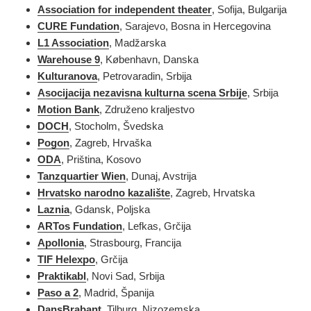
Association for independent theater
, Sofija, Bulgarija
CURE Fundation
, Sarajevo, Bosna in Hercegovina
L1 Association
, Madžarska
Warehouse 9
,
København
, Danska
Kulturanova
, Petrovaradin, Srbija
Asocijacija nezavisna kulturna scena Srbije
, Srbija
Motion Bank
, Združeno kraljestvo
DOCH
, Stocholm, Švedska
Pogon
, Zagreb, Hrvaška
ODA
, Priština, Kosovo
Tanzquartier Wien
, Dunaj, Avstrija
Hrvatsko narodno kazalište
, Zagreb, Hrvatska
Laznia
, Gdansk, Poljska
ARTos Fundation
, Lefkas, Grčija
Apollonia
, Strasbourg, Francija
TIF Helexpo
, Grčija
Praktikabl
, Novi Sad, Srbija
Paso a 2
, Madrid, Španija
DansBrabant
, Tilburg, Nizozemska