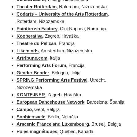
Theater Rotterdam
, Roterdam, Nizozemska
Codarts – University of the Arts Rotterdam
,
Roterdam, Nizozemska
Paintbrush Factory
, Cluj-Napoca, Romunija
Kooperativa
, Zagreb, Hrvaška
Theatre du Pelican
, Francija
Likeminds
, Amsterdam, Nizozemska
Artribune.com
, Italija
Performing Arts Forum
, Francija
Gender Bender
, Bologna, Italija
SPRING Performing Arts Festival
, Utrecht,
Nizozemska
KONTEJNER
, Zagreb, Hrvaška
European Dancehouse Network
, Barcelona, Španija
Campo
, Gent, Belgija
Sophiensaele
, Berlin, Nemčija
Arscenic France and Luxembourg
, Bruselj, Belgija
Poles magnétiques
, Quebec, Kanada