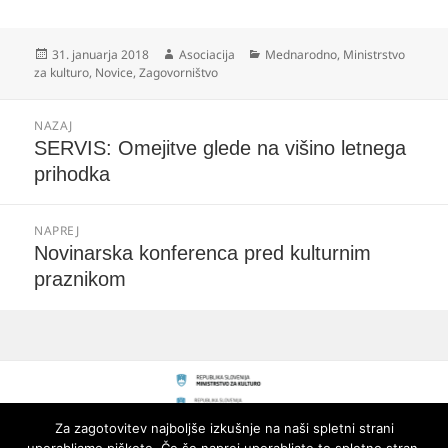
Objavljeno
Avtor
Kategorije
31. januarja 2018
Asociacija
Mednarodno
,
Ministrstvo
dne
za kulturo
,
Novice
,
Zagovorništvo
Navigacija
NAZAJ
prispevka
Prejšnji
SERVIS: Omejitve glede na višino letnega
prispevek:
prihodka
NAPREJ
Naslednji
Novinarska konferenca pred kulturnim
prispevek:
praznikom
Za zagotovitev najboljše izkušnje na naši spletni strani