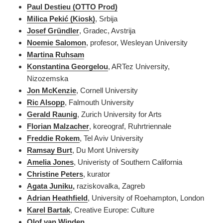
Paul Destieu (OTTO Prod)
Milica Pekić (Kiosk)
, Srbija
Josef Gründler
, Gradec, Avstrija
Noemie Salomon
, profesor, Wesleyan University
Martina Ruhsam
Konstantina Georgelou
, ARTez University,
Nizozemska
Jon McKenzie
, Cornell University
Ric Alsopp
, Falmouth University
Gerald Raunig
, Zurich University for Arts
Florian Malzacher
, koreograf, Ruhrtriennale
Freddie Rokem
, Tel Aviv University
Ramsay Burt
, Du Mont University
Amelia Jones
, Univeristy of Southern California
Christine Peters
, kurator
Agata Juniku
,
raziskovalka, Zagreb
Adrian Heathfield
, University of Roehampton, London
Karel Bartak
, Creative Europe: Culture
Olof van Winden