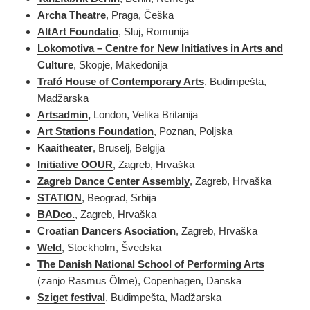
Archa Theatre
, Praga, Češka
AltArt Foundatio
, Sluj, Romunija
Lokomotiva –
Centre for New Initiatives
in Arts and
Culture
, Skopje, Makedonija
Trafó House of Contemporary Arts
, Budimpešta,
Madžarska
Artsadmin
,
London, Velika Britanija
Art Stations Foundation
, Poznan, Poljska
Kaai
theater
, Bruselj, Belgija
Initiative OOUR
, Zagreb, Hrvaška
Zagreb Dance Center Assembly
, Zagreb, Hrvaška
STATION
, Beograd, Srbija
BADco.
, Zagreb, Hrvaška
Croatian Dancers Asociation
, Zagreb, Hrvaška
Weld
, Stockholm, Švedska
The Danish National School of Performing Arts
(zanjo Rasmus Ölme), Copenhagen, Danska
Sziget festival
, Budimpešta, Madžarska