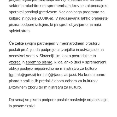
sektor in rokohitrskim spremembam krovne zakonodaje s
spornimi predlogi (predvsem Nacionalnega programa za
kulturo in novele ZUJIK-a). V nadaljevanju lahko preberete
pisma podpore iz tujine, ki jih sproti objavljamo na naši
spletni strani.
Če želite svojim partnerjem v mednarodnem prostoru
poslati prošnjo, da podprejo ustvarjalke in ustvarjalce na
neodvisni sceni v Sloveniji, jim lahko posredujete
ta
vzorec
in
spremno pismo
, ki ga lahko (tudi v spremenjeni
obliki) pošljejo neposredno na ministrstvo za kulturo
(gp.mk@gov.si) ter info(@)asociacija.si. Na koncu bomo
pisma zbrali in jih predali članom odbora za kulturo v
Državnem zboru ter ministrstvu za kulturo.
Do sedaj so pisma podpore poslale naslednje organizacije
in posamezniki.