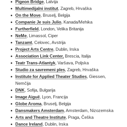
Pigeon Bridge
, Latvija
Multimedijalni institut
, Zagreb, Hrvaška
On the Move
, Bruselj, Belgija
Companie Je suis Julio
, Kanada/Mehika
Furtherfield
, London, Velika Britanija
NeMe
, Limassol, Ciper
Tanzamt
, Celovec, Avstrija
Project Arts Centre
, Dublin, Irska
Association Link Center,
Brescia, Italija
Teatr Trans-Atlantyk
, Varšava, Poljska
Studio za savremeni ples
, Zagreb, Hrvaška
Institute for Applied Theater Studies
, Giessen,
Nemčija
DN
K
, Sofija, Bulgarija
Image Aiguë
, Lyon, Francija
Globe Aroma
, Bruselj, Belgija
Dansmakers Amsterdam
, Amsterdam, Nizozemska
Arts and Theatre Institute
, Praga, Češka
Dance Ireland
, Dublin, Irska