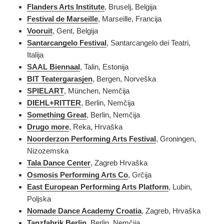
Flanders Arts Institute
, Bruselj, Belgija
Festival de Marseille
, Marseille, Francija
Vooruit
, Gent, Belgija
Santarcangelo Festival
, Santarcangelo dei Teatri,
Italija
SAAL Biennaal
, Talin, Estonija
BIT Teatergarasjen
, Bergen, Norveška
SPIELART
, München, Nemčija
DIEHL+RITTER
, Berlin, Nemčija
Something Great
, Berlin, Nemčija
Drugo more
, Reka, Hrvaška
Noorderzon Performing Arts Festival
, Groningen,
Nizozemska
Tala Dance Center
, Zagreb Hrvaška
Osmosis Performing Arts Co
, Grčija
East European Performing Arts Platform
, Lubin,
Poljska
Nomade Dance Academy Croatia
, Zagreb, Hrvaška
Tanzfabrik Berlin
, Berlin, Nemčija