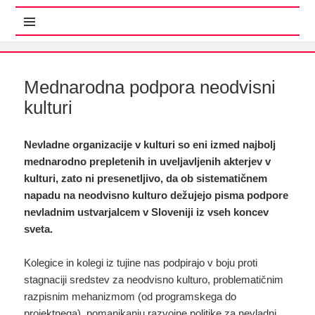
MENI IN GRADNIKI
Mednarodna podpora neodvisni
kulturi
Nevladne organizacije v kulturi so eni izmed najbolj
mednarodno prepletenih in uveljavljenih akterjev v
kulturi, zato ni presenetljivo, da ob sistematičnem
napadu na neodvisno kulturo dežujejo pisma podpore
nevladnim ustvarjalcem v Sloveniji iz vseh koncev
sveta.
Kolegice in kolegi iz tujine nas podpirajo v boju proti
stagnaciji sredstev za neodvisno kulturo, problematičnim
razpisnim mehanizmom (od programskega do
projektnega), pomanjkanju razvojne politike za nevladni