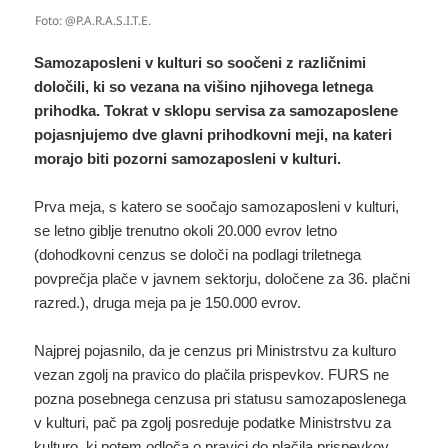
Foto: @P.A.R.A.S.I.T.E.
Samozaposleni v kulturi so soočeni z različnimi
določili, ki so vezana na višino njihovega letnega
prihodka. Tokrat v sklopu servisa za samozaposlene
pojasnjujemo dve glavni prihodkovni meji, na kateri
morajo biti pozorni samozaposleni v kulturi.
Prva meja, s katero se soočajo samozaposleni v kulturi,
se letno giblje trenutno okoli 20.000 evrov letno
(dohodkovni cenzus se določi na podlagi triletnega
povprečja plače v javnem sektorju, določene za 36. plačni
razred.), druga meja pa je 150.000 evrov.
Najprej pojasnilo, da je cenzus pri Ministrstvu za kulturo
vezan zgolj na pravico do plačila prispevkov. FURS ne
pozna posebnega cenzusa pri statusu samozaposlenega
v kulturi, pač pa zgolj posreduje podatke Ministrstvu za
kulturo, ki potem odloča o pravici do plačila prispevkov.