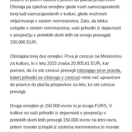
Obstaja pa splošna omejitev glede vseh samozaposlenih,
torej tudi samozaposlenih v kulturi, glede možnosti
vključevanja v sistem normiranstva. Zato, da lahko
vstopite v sistem normiranstva, vaši prihodki iz dejavnosti
v povprečju v preteklih dveh letih ne smejo presegati
150.000 EUR.
Obstajata torej dve omejitvi. Prva je cenzus na Ministrstvu
za kulturo, ki v letu 2023 znaša 20.905,61 EUR, kar
pomeni, da če ste cenzus presegli (
obstajajo sicer pravila,
kateri prihodki se vštevajo v cenzus
) niste več upravičeni
do pravice do plačila prispevkov za leto, ko ste cenzus
presegli.
Druga omejitev je 150.000 evrov in jo izvaja FURS. V
kolikor so vaši prihodki iz dejavnosti v povprečju v
preteklih dveh letih presegli 150.000 evrov na letni ravni,
potem morate izstopiti iz sistema normiranstva in morate