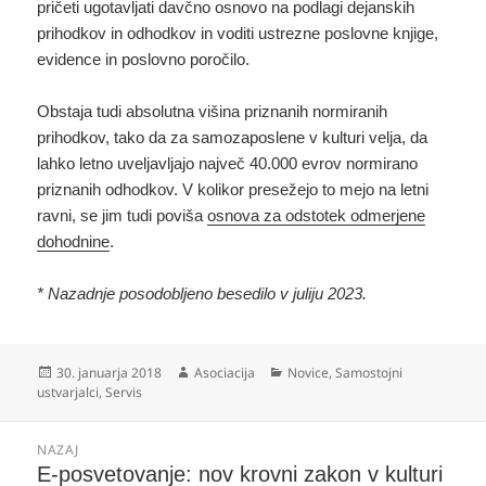
pričeti ugotavljati davčno osnovo na podlagi dejanskih
prihodkov in odhodkov in voditi ustrezne poslovne knjige,
evidence in poslovno poročilo.
Obstaja tudi absolutna višina priznanih normiranih
prihodkov, tako da za samozaposlene v kulturi velja, da
lahko letno uveljavljajo največ 40.000 evrov normirano
priznanih odhodkov. V kolikor presežejo to mejo na letni
ravni, se jim tudi poviša
osnova za odstotek odmerjene
dohodnine
.
* Nazadnje posodobljeno besedilo v juliju 2023.
Objavljeno
Avtor
Kategorije
30. januarja 2018
Asociacija
Novice
,
Samostojni
dne
ustvarjalci
,
Servis
Navigacija
NAZAJ
prispevka
Prejšnji
E-posvetovanje: nov krovni zakon v kulturi