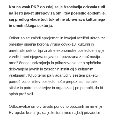
Kot na vsak PKP do zdaj se je Asociacija odzvala tudi
na šesti paket ukrepov za omilitev posledic epidemije,
saj predlog vlade tudi tokrat ne obravnava kulturnega
in umetniškega sektorja.
Odkar so se začeli sprejemati in izvajati različni ukrepi za
omejitev širjenja korona virusa covid-19, kulturni in
umetniški sektor trpi znatne ekonomske posledice, saj je
v veliki meri njegova dejavnost povezana z možnostjo
množičnega uprizarjanja in prikazovanja ter s splošnim
delovanjem javnih in zasebnih institucij s kulturnimi
vsebinami. Kljub temu pa vlada tudi v šestem paketu
pomoči za omilitev posledic noče prepoznati nastale
stiske in potrebe akterjev in organizacij po pomoči, da bi
sploh preživeli.
Odločevalce smo v uvodu ponovno opozorili na mnenje
Evropske komisije, da je kultura med najbolj prizadetimi