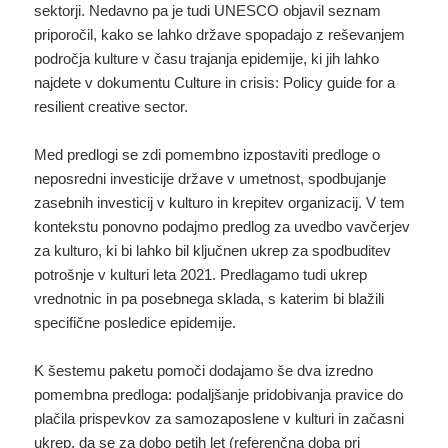
sektorji. Nedavno pa je tudi UNESCO objavil seznam
priporočil, kako se lahko države spopadajo z reševanjem
področja kulture v času trajanja epidemije, ki jih lahko
najdete v dokumentu Culture in crisis: Policy guide for a
resilient creative sector.
Med predlogi se zdi pomembno izpostaviti predloge o
neposredni investicije države v umetnost, spodbujanje
zasebnih investicij v kulturo in krepitev organizacij. V tem
kontekstu ponovno podajmo predlog za uvedbo vavčerjev
za kulturo, ki bi lahko bil ključnen ukrep za spodbuditev
potrošnje v kulturi leta 2021. Predlagamo tudi ukrep
vrednotnic in pa posebnega sklada, s katerim bi blažili
specifične posledice epidemije.
K šestemu paketu pomoči dodajamo še dva izredno
pomembna predloga: podaljšanje pridobivanja pravice do
plačila prispevkov za samozaposlene v kulturi in začasni
ukrep, da se za dobo petih let (referenčna doba pri