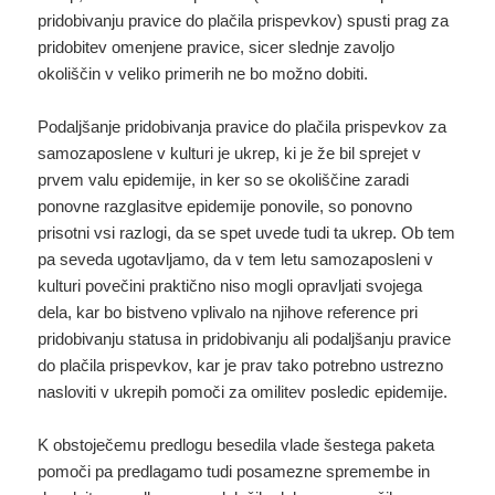
pridobivanju pravice do plačila prispevkov) spusti prag za
pridobitev omenjene pravice, sicer slednje zavoljo
okoliščin v veliko primerih ne bo možno dobiti.
Podaljšanje pridobivanja pravice do plačila prispevkov za
samozaposlene v kulturi je ukrep, ki je že bil sprejet v
prvem valu epidemije, in ker so se okoliščine zaradi
ponovne razglasitve epidemije ponovile, so ponovno
prisotni vsi razlogi, da se spet uvede tudi ta ukrep. Ob tem
pa seveda ugotavljamo, da v tem letu samozaposleni v
kulturi povečini praktično niso mogli opravljati svojega
dela, kar bo bistveno vplivalo na njihove reference pri
pridobivanju statusa in pridobivanju ali podaljšanju pravice
do plačila prispevkov, kar je prav tako potrebno ustrezno
nasloviti v ukrepih pomoči za omilitev posledic epidemije.
K obstoječemu predlogu besedila vlade šestega paketa
pomoči pa predlagamo tudi posamezne spremembe in