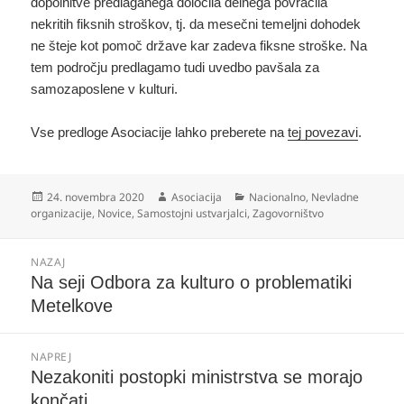
dopolnitve predlaganega določila delnega povračila
nekritih fiksnih stroškov, tj. da mesečni temeljni dohodek
ne šteje kot pomoč države kar zadeva fiksne stroške. Na
tem področju predlagamo tudi uvedbo pavšala za
samozaposlene v kulturi.
Vse predloge Asociacije lahko preberete na
tej povezavi
.
Objavljeno
Avtor
Kategorije
24. novembra 2020
Asociacija
Nacionalno
,
Nevladne
dne
organizacije
,
Novice
,
Samostojni ustvarjalci
,
Zagovorništvo
Navigacija
NAZAJ
prispevka
Prejšnji
Na seji Odbora za kulturo o problematiki
prispevek:
Metelkove
NAPREJ
Naslednji
Nezakoniti postopki ministrstva se morajo
prispevek:
končati