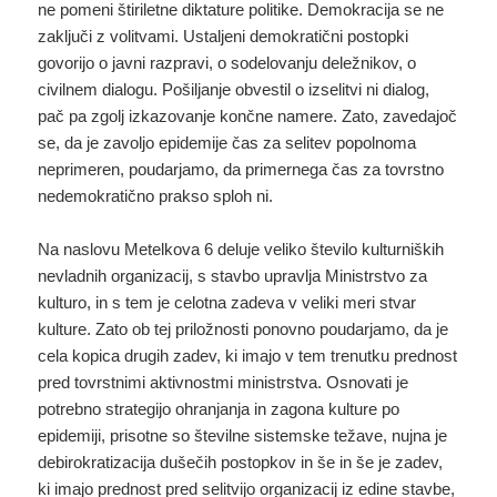
ne pomeni štiriletne diktature politike. Demokracija se ne
zaključi z volitvami. Ustaljeni demokratični postopki
govorijo o javni razpravi, o sodelovanju deležnikov, o
civilnem dialogu. Pošiljanje obvestil o izselitvi ni dialog,
pač pa zgolj izkazovanje končne namere. Zato, zavedajoč
se, da je zavoljo epidemije čas za selitev popolnoma
neprimeren, poudarjamo, da primernega čas za tovrstno
nedemokratično prakso sploh ni.
Na naslovu Metelkova 6 deluje veliko število kulturniških
nevladnih organizacij, s stavbo upravlja Ministrstvo za
kulturo, in s tem je celotna zadeva v veliki meri stvar
kulture. Zato ob tej priložnosti ponovno poudarjamo, da je
cela kopica drugih zadev, ki imajo v tem trenutku prednost
pred tovrstnimi aktivnostmi ministrstva. Osnovati je
potrebno strategijo ohranjanja in zagona kulture po
epidemiji, prisotne so številne sistemske težave, nujna je
debirokratizacija dušečih postopkov in še in še je zadev,
ki imajo prednost pred selitvijo organizacij iz edine stavbe,