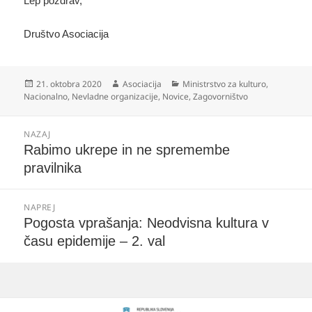
Lep pozdrav,
Društvo Asociacija
Objavljeno
Avtor
Kategorije
21. oktobra 2020
Asociacija
Ministrstvo za kulturo
,
dne
Nacionalno
,
Nevladne organizacije
,
Novice
,
Zagovorništvo
Navigacija
NAZAJ
prispevka
Prejšnji
Rabimo ukrepe in ne spremembe
prispevek:
pravilnika
NAPREJ
Naslednji
Pogosta vprašanja: Neodvisna kultura v
prispevek:
času epidemije – 2. val