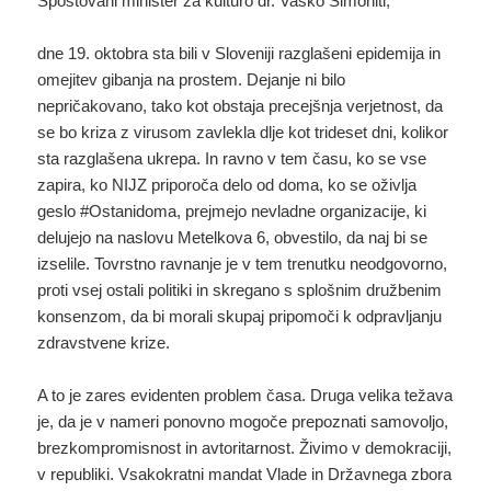
Spoštovani minister za kulturo dr. Vasko Simoniti,
dne 19. oktobra sta bili v Sloveniji razglašeni epidemija in
omejitev gibanja na prostem. Dejanje ni bilo
nepričakovano, tako kot obstaja precejšnja verjetnost, da
se bo kriza z virusom zavlekla dlje kot trideset dni, kolikor
sta razglašena ukrepa. In ravno v tem času, ko se vse
zapira, ko NIJZ priporoča delo od doma, ko se oživlja
geslo #Ostanidoma, prejmejo nevladne organizacije, ki
delujejo na naslovu Metelkova 6, obvestilo, da naj bi se
izselile. Tovrstno ravnanje je v tem trenutku neodgovorno,
proti vsej ostali politiki in skregano s splošnim družbenim
konsenzom, da bi morali skupaj pripomoči k odpravljanju
zdravstvene krize.
A to je zares evidenten problem časa. Druga velika težava
je, da je v nameri ponovno mogoče prepoznati samovoljo,
brezkompromisnost in avtoritarnost. Živimo v demokraciji,
v republiki. Vsakokratni mandat Vlade in Državnega zbora