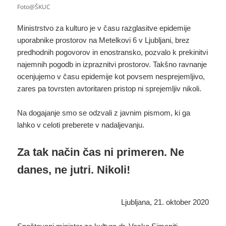
Foto@ŠKUC
Ministrstvo za kulturo je v času razglasitve epidemije
uporabnike prostorov na Metelkovi 6 v Ljubljani, brez
predhodnih pogovorov in enostransko, pozvalo k prekinitvi
najemnih pogodb in izpraznitvi prostorov. Takšno ravnanje
ocenjujemo v času epidemije kot povsem nesprejemljivo,
zares pa tovrsten avtoritaren pristop ni sprejemljiv nikoli.
Na dogajanje smo se odzvali z javnim pismom, ki ga
lahko v celoti preberete v nadaljevanju.
Za tak način čas ni primeren. Ne
danes, ne jutri. Nikoli!
Ljubljana, 21. oktober 2020