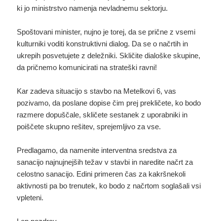
ki jo ministrstvo namenja nevladnemu sektorju.
Spoštovani minister, nujno je torej, da se prične z vsemi
kulturniki voditi konstruktivni dialog. Da se o načrtih in
ukrepih posvetujete z deležniki. Skličite dialoške skupine,
da pričnemo komunicirati na strateški ravni!
Kar zadeva situacijo s stavbo na Metelkovi 6, vas
pozivamo, da poslane dopise čim prej prekličete, ko bodo
razmere dopuščale, skličete sestanek z uporabniki in
poiščete skupno rešitev, sprejemljivo za vse.
Predlagamo, da namenite interventna sredstva za
sanacijo najnujnejših težav v stavbi in naredite načrt za
celostno sanacijo. Edini primeren čas za kakršnekoli
aktivnosti pa bo trenutek, ko bodo z načrtom soglašali vsi
vpleteni.