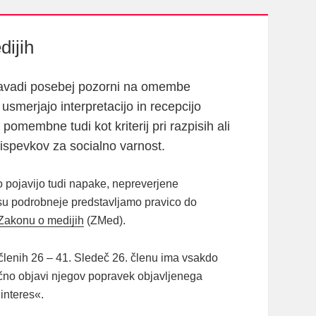
ijih
 ponavadi posebej pozorni na omembe
usmerjajo interpretacijo in recepcijo
membne tudi kot kriterij pri razpisih ali
rispevkov za socialno varnost.
ko pojavijo tudi napake, nepreverjene
visu podrobneje predstavljamo pravico do
Zakonu o medijih
(ZMed).
lenih 26 – 41. Sledeč 26. členu ima vsakdo
čno objavi njegov popravek objavljenega
 interes«.