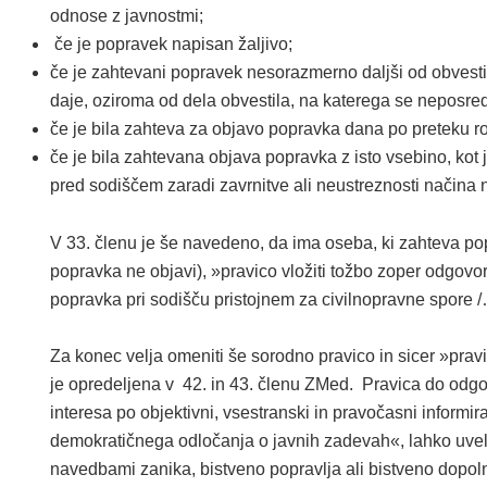
odnose z javnostmi;
če je popravek napisan žaljivo;
če je zahtevani popravek nesorazmerno daljši od obvesti
daje, oziroma od dela obvestila, na katerega se neposr
če je bila zahteva za objavo popravka dana po preteku r
če je bila zahtevana objava popravka z isto vsebino, kot
pred sodiščem zaradi zavrnitve ali neustreznosti načina 
V 33. členu je še navedeno, da ima oseba, ki zahteva po
popravka ne objavi), »pravico vložiti tožbo zoper odgov
popravka pri sodišču pristojnem za civilnopravne spore /
Za konec velja omeniti še sorodno pravico in sicer »prav
je opredeljena v 42. in 43. členu ZMed. Pravica do odg
interesa po objektivni, vsestranski in pravočasni informi
demokratičnega odločanja o javnih zadevah«, lahko uvelj
navedbami zanika, bistveno popravlja ali bistveno dopoln