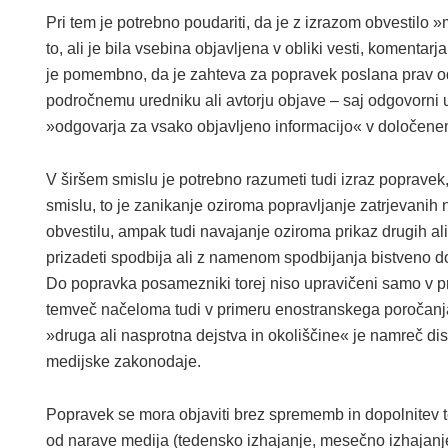
Pri tem je potrebno poudariti, da je z izrazom obvestilo
to, ali je bila vsebina objavljena v obliki vesti, komentarj
je pomembno, da je zahteva za popravek poslana prav 
področnemu uredniku ali avtorju objave – saj odgovorni
»odgovarja za vsako objavljeno informacijo« v določene
V širšem smislu je potrebno razumeti tudi izraz popravek
smislu, to je zanikanje oziroma popravljanje zatrjevanih
obvestilu, ampak tudi navajanje oziroma prikaz drugih ali 
prizadeti spodbija ali z namenom spodbijanja bistveno 
Do popravka posamezniki torej niso upravičeni samo v pri
temveč načeloma tudi v primeru enostranskega poročanja,
»druga ali nasprotna dejstva in okoliščine« je namreč disk
medijske zakonodaje.
Popravek se mora objaviti brez sprememb in dopolnitev 
od narave medija (tedensko izhajanje, mesečno izhajanje, 