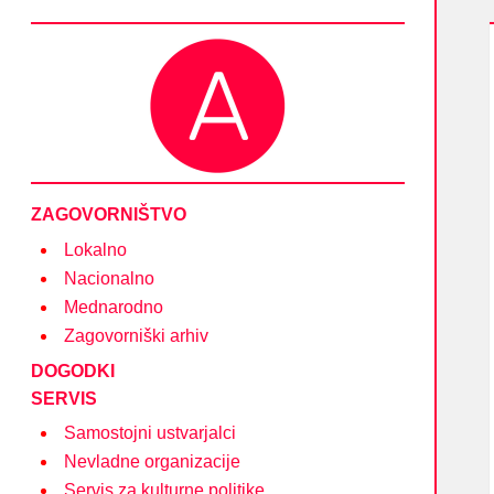
Društvo Asociacija – društvo nevladnih organizacij
in posameznikov na področju kulture
ZAGOVORNIŠTVO
Lokalno
Nacionalno
Mednarodno
Zagovorniški arhiv
DOGODKI
SERVIS
Samostojni ustvarjalci
Nevladne organizacije
Servis za kulturne politike