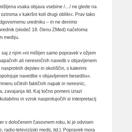
 »mišljena vsaka objava vsebine /…/ ne glede na
a oziroma v kakršni koli drugi obliki«. Prav tako
odgovornemu uredniku – in ne denimo
 urednik (sledeč 18. členu ZMed) načeloma
m mediju.
, saj z njim »ni mišljen samo popravek v ožjem
 napačnih ali neresničnih navedb v objavljenem
nasprotnih dejstev in okoliščin, s katerimi
dopolnjuje navedbe v objavljenem besedilu«.
meru očitnih faktičnih napak in neresnic,
 zavajanja itd. Kaj točno pomeni izrazi
utabilno in vzrok nasprotujočih si interpretacij
ter v določenem časovnem roku, ki je odvisen
radio-televizijski medij, itd.). Popravek mora