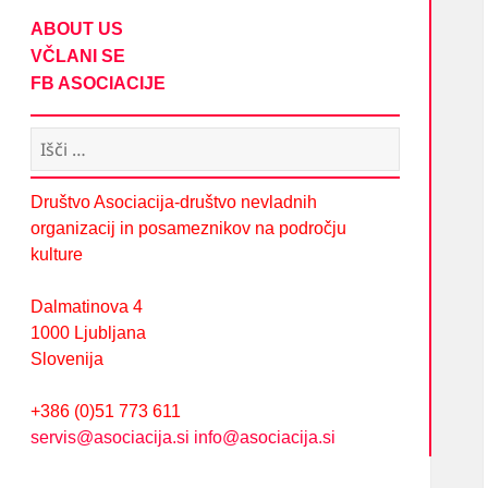
ABOUT US
VČLANI SE
FB ASOCIACIJE
Išči:
Društvo Asociacija-društvo nevladnih
organizacij in posameznikov na področju
kulture
Dalmatinova 4
1000 Ljubljana
Slovenija
+386 (0)51 773 611
servis@asociacija.si
info@asociacija.si