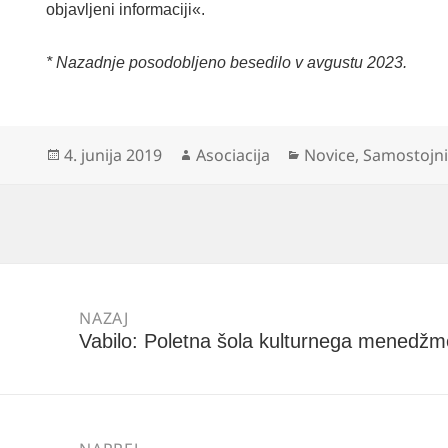
objavljeni informaciji«.
* Nazadnje posodobljeno besedilo v avgustu 2023.
Objavljeno
Avtor
Kategorije
4. junija 2019
Asociacija
Novice
,
Samostojni 
dne
Navigacija
prispevka
NAZAJ
Vabilo: Poletna šola kulturnega menedžm
Prejšnji
prispevek: