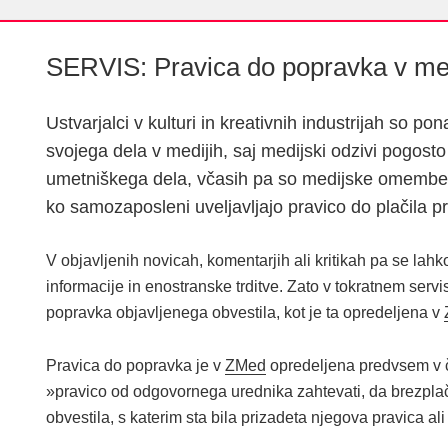
SERVIS: Pravica do popravka v med
Ustvarjalci v kulturi in kreativnih industrijah so
svojega dela v medijih, saj medijski odzivi pogosto 
umetniškega dela, včasih pa so medijske omembe po
ko samozaposleni uveljavljajo pravico do plačila p
V objavljenih novicah, komentarjih ali kritikah pa se lah
informacije in enostranske trditve. Zato v tokratnem ser
popravka objavljenega obvestila, kot je ta opredeljena v
Pravica do popravka je v
ZMed
opredeljena predvsem v č
»pravico od odgovornega urednika zahtevati, da brezpla
obvestila, s katerim sta bila prizadeta njegova pravica ali