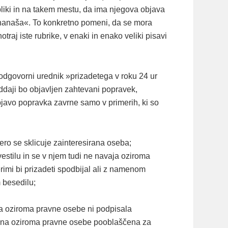
obliki in na takem mestu, da ima njegova objava
 nanaša«. To konkretno pomeni, da se mora
notraj iste rubrike, v enaki in enako veliki pisavi
 odgovorni urednik »prizadetega v roku 24 ur
oddaji bo objavljen zahtevani popravek,
javo popravka zavrne samo v primerih, ki so
ro se sklicuje zainteresirana oseba;
stilu in se v njem tudi ne navaja oziroma
erimi bi prizadeti spodbijal ali z namenom
 besedilu;
a oziroma pravne osebe ni podpisala
rgana oziroma pravne osebe pooblaščena za