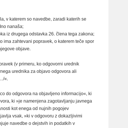
la, v katerem so navedbe, zaradi katerih se
edno nanaša;
oka iz drugega odstavka 26. člena tega zakona;
 jo ima zahtevani popravek, o katerem teče spor
njegove objave.
pravek (v primeru, ko odgovorni urednik
ornega urednika za objavo odgovora ali
…/«.
ico do odgovora na objavljeno informacijo«, ki
ovora, ki »je namenjena zagotavljanju javnega
ranosti kot enega od nujnih pogojev
avlja vsak, »ki v odgovoru z dokazljivimi
juje navedbe o dejstvih in podatkih v