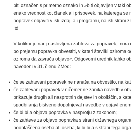
biti označen s primerno oznako in »biti objavljen v taki 
enako vrednost kot članek ali prispevek, na katerega se
popravek objaviti v isti izdaji ali programu, na isti strani z
itd.
V kolikor je nanj naslovljena zahteva za popravek, mora
po prejemu popravka obvestiti, v kateri številki oziroma 
oziroma da zavrača objavo«. Odgovorni urednik lahko ob
navedeni v 31. členu ZMed:
če se zahtevani popravek ne nanaša na obvestilo, na kate
če zahtevani popravek v ničemer ne zanika navedb v obve
prikazuje drugih ali nasprotnih dejstev in okoliščin, s kat
spodbijanja bistveno dopolnjeval navedbe v objavljenem
če bi bila objava popravka v nasprotju z zakonom;
če zahteve za objavo popravka s strani državnega organ
pooblaščena oseba ali oseba, ki bi bila s strani tega o