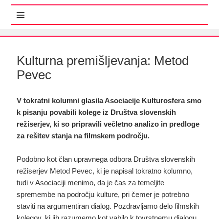
MENI IN GRADNIKI
Kulturna premišljevanja: Metod
Pevec
V tokratni kolumni glasila Asociacije Kulturosfera smo
k pisanju povabili kolege iz Društva slovenskih
režiserjev, ki so pripravili večletno analizo in predloge
za rešitev stanja na filmskem področju.
Podobno kot član upravnega odbora Društva slovenskih
režiserjev Metod Pevec, ki je napisal tokratno kolumno,
tudi v Asociaciji menimo, da je čas za temeljite
spremembe na področju kulture, pri čemer je potrebno
staviti na argumentiran dialog. Pozdravljamo delo filmskih
kolegov, ki jih razumemo kot vabilo k tovrstnemu dialogu