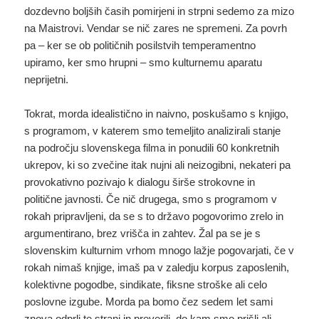
dozdevno boljših časih pomirjeni in strpni sedemo za mizo
na Maistrovi. Vendar se nič zares ne spremeni. Za povrh
pa – ker se ob političnih posilstvih temperamentno
upiramo, ker smo hrupni – smo kulturnemu aparatu
neprijetni.
Tokrat, morda idealistično in naivno, poskušamo s knjigo,
s programom, v katerem smo temeljito analizirali stanje
na področju slovenskega filma in ponudili 60 konkretnih
ukrepov, ki so zvečine itak nujni ali neizogibni, nekateri pa
provokativno pozivajo k dialogu širše strokovne in
politične javnosti. Če nič drugega, smo s programom v
rokah pripravljeni, da se s to državo pogovorimo zrelo in
argumentirano, brez vrišča in zahtev. Žal pa se je s
slovenskim kulturnim vrhom mnogo lažje pogovarjati, če v
rokah nimaš knjige, imaš pa v zaledju korpus zaposlenih,
kolektivne pogodbe, sindikate, fiksne stroške ali celo
poslovne izgube. Morda pa bomo čez sedem let sami
znova odprli te strani in preverili, do kam smo prišli ali