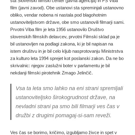
sta Slovenski filmski center (javna agencija) in FS Viba
film (javni zavod). Obe ustanovi sta spreminjali ustanovno
obliko, vendar nobena ni nastala pod blagohotnim
ustanoviteljstvom države, obe smo ustanovili filmarji sami.
Prvotni Viba film je leta 1956 ustanovilo Društvo
slovenskih filmskih delavcev, prvotni Filmski sklad pa je
bil ustanovljen na podlagi zakona, ki je bil napisan na
istem društvu in je bil celo kljub nasprotovanju Ministrstva
za kulturo leta 1994 sprejet kot poslanski zakon. Da ne bo
skrivalnic: njegov zaslužni boter v parlamentu je bil
nekdanji filmski pirotehnik Zmago Jelinčič.
Vsa ta leta smo lahko na eni strani spremljali
ustanoviteljsko širokogrudnost države, na
nevladni strani pa smo bili filmarji ves čas v
družbi z drugimi pomagaj-si-sam reveži.
Ves čas se borimo, kričimo, izgubljamo živce in spet v