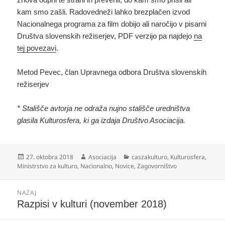
kam smo zašli. Radovedneži lahko brezplačen izvod
Nacionalnega programa za film dobijo ali naročijo v pisarni
Društva slovenskih režiserjev, PDF verzijo pa najdejo
na
tej povezavi
.
Metod Pevec, član Upravnega odbora Društva slovenskih
režiserjev
* Stališče avtorja ne odraža nujno stališče uredništva
glasila Kulturosfera, ki ga izdaja Društvo Asociacija.
Objavljeno
Avtor
Kategorije
27. oktobra 2018
Asociacija
caszakulturo
,
Kulturosfera
,
dne
Ministrstvo za kulturo
,
Nacionalno
,
Novice
,
Zagovorništvo
Navigacija
NAZAJ
prispevka
Prejšnji
Razpisi v kulturi (november 2018)
prispevek: