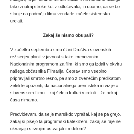
tako znotraj stroke kot z odločevalci, in upamo, da se bo
stanje na področju filma vendarle začelo sistemsko
urejati.
Zakaj še nismo obupali?
V začetku septembra smo člani Društva slovenskih
režiserjev planili v javnost s tako imenovanim
Nacionalnim programom za film, ki smo ga izdali v okviru
našega občasnika Filmarija. Čeprav smo vsebino
pripravljali smrtno resno, pa smo z zvenečim predikatom
želeli le opozoriti, da nacionalnega premisleka in vizije o
slovenskem filmu – kaj šele o kulturi v celoti – že nekaj
časa nimamo.
Predvidevam, da se je marsikdo vprašal, kaj se pa grejo,
zakaj si pišejo ta programski katekizem, zakaj se raje ne
ukvarjajo s svojim ustvarjalnim delom?