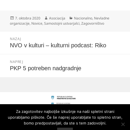
Objavljeno
Avtor
Kategorije
7. oktobra 2020
Asociacija
Nacionalno
,
Nevladne
dne
organizacije
,
Novice
,
Samostojni ustvarjalci
,
Zagovorništvo
Navigacija
NAZAJ
prispevka
Prejšnji
NVO v kulturi – kulturni podcast: Riko
prispevek:
NAPREJ
Naslednji
PKP 5 potreben nadgradnje
prispevek:
Za zagotovitev najboljše izkušnje na naši spletni strani
uporabljamo piškote. Če še naprej uporabljate to spletno stran,
bomo predpostavljali, da ste s tem zadovoljni.