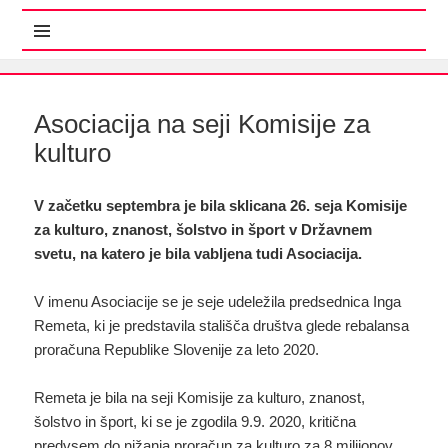
MENI IN GRADNIKI
Asociacija na seji Komisije za
kulturo
V začetku septembra je bila sklicana 26. seja Komisije
za kulturo, znanost, šolstvo in šport v Državnem
svetu, na katero je bila vabljena tudi Asociacija.
V imenu Asociacije se je seje udeležila predsednica Inga
Remeta, ki je predstavila stališča društva glede rebalansa
proračuna Republike Slovenije za leto 2020.
Remeta je bila na seji Komisije za kulturo, znanost,
šolstvo in šport, ki se je zgodila 9.9. 2020, kritična
predvsem do nižanja proračun za kulturo za 8 milijonov.