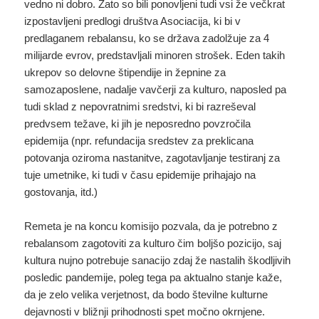
vedno ni dobro. Zato so bili ponovljeni tudi vsi že večkrat
izpostavljeni predlogi društva Asociacija, ki bi v
predlaganem rebalansu, ko se država zadolžuje za 4
milijarde evrov, predstavljali minoren strošek. Eden takih
ukrepov so delovne štipendije in žepnine za
samozaposlene, nadalje vavčerji za kulturo, naposled pa
tudi sklad z nepovratnimi sredstvi, ki bi razreševal
predvsem težave, ki jih je neposredno povzročila
epidemija (npr. refundacija sredstev za preklicana
potovanja oziroma nastanitve, zagotavljanje testiranj za
tuje umetnike, ki tudi v času epidemije prihajajo na
gostovanja, itd.)
Remeta je na koncu komisijo pozvala, da je potrebno z
rebalansom zagotoviti za kulturo čim boljšo pozicijo, saj
kultura nujno potrebuje sanacijo zdaj že nastalih škodljivih
posledic pandemije, poleg tega pa aktualno stanje kaže,
da je zelo velika verjetnost, da bodo številne kulturne
dejavnosti v bližnji prihodnosti spet močno okrnjene.