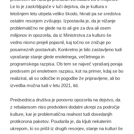
Le to je zaskrbljujoče v luči dejstva, da je kultura v
letošnjem letu utrpela veliko škodo, hkrati pa se sredstva
ostalim resorjem zvišujejo. Izpostavila je, da je nižanje
problematično ne glede na to ali gre za dva ali osem
milijonov in opozorila, da iz Ministrstva za kulturo še
vedno nismo prejeli pojasnil, kaj točno se znižuje po
posameznih postavkah. Konkretno je bilo zastavljeno tudi
vprašanje stanje glede enoletnega, večletnega in
programskega razpisa. Ob tem se največ vprašanj poraja
predvsem pri enoletnem razpisu, kot na primer, kdaj se bo
realiziral, ali so odločbe in pogodbe že pripravljene, ali bo
izvedba možna tudi v letu 2021, itd.
Predsednica društva je ponovno opozorila na dejstvo, da
z rebalansom niso predvideni dodatni ukrepi za področje
kulture, kar je problematična realnost tudi dosedanjih
protikorona paketov. Poudarila je, da kljub nekaterim
ukrepom, ki so prišli iz drugih resorjev, stanje na kulturi še