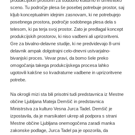
produkcijskih prostorih za sodobno kulturno in umetniško
sceno. Tu področje plesa še posebej potrebuje prostor, saj
kljub konceptualnim idejnim zasnovam, ki ne potrebujejo
posebnega prostora, področje sodobnega plesa dela s
telesom, ki pa terja svoj prostor. Zato je predlagal koncept
produkcijskih prostorov, ki niso vadbeni ali uprizoritveni.
Gre za bivalno-delavne studije, ki ne predvidevajo 8-urni
delavnik ampak dolgotrajni celo-dnevni ustvarjalno-
bivanjski proces. Vevar pravi, da bomo šele preko
omogočanja takega produkcijskega procesa lahko
ugotovili kakšne so kvadraturne vadbene in uprizoritvene
potrebe.
Na okrogli mizi sta bili prisotni tudi predstavnica iz Mestne
občine Ljubljana Mateja Demšič in predstavnica
Ministrstva za kulturo Vesna Jurca Tadel. Demšič je
izpostavila, da je marsikateri ukrep ali podpora s strani
Mestne občine Ljubljana onemogočena zaradi manka
zakonske podlage, Jurca Tadel pa je opozorila, da