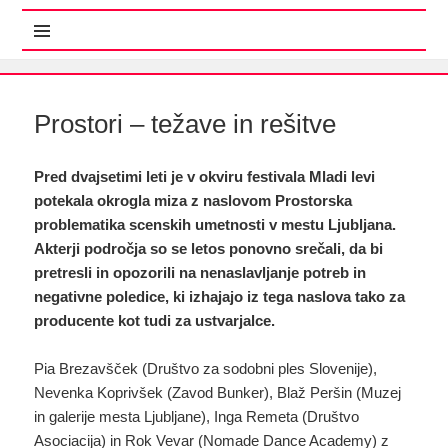
MENI IN GRADNIKI
Prostori – težave in rešitve
Pred dvajsetimi leti je v okviru festivala Mladi levi
potekala okrogla miza z naslovom Prostorska
problematika scenskih umetnosti v mestu Ljubljana.
Akterji področja so se letos ponovno srečali, da bi
pretresli in opozorili na nenaslavljanje potreb in
negativne poledice, ki izhajajo iz tega naslova tako za
producente kot tudi za ustvarjalce.
Pia Brezavšček (Društvo za sodobni ples Slovenije),
Nevenka Koprivšek (Zavod Bunker), Blaž Peršin (Muzej
in galerije mesta Ljubljane), Inga Remeta (Društvo
Asociacija) in Rok Vevar (Nomade Dance Academy) z