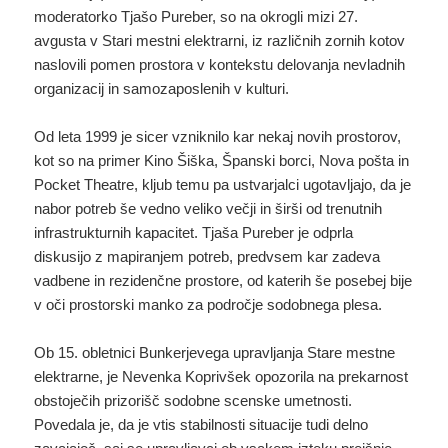
moderatorko Tjašo Pureber, so na okrogli mizi 27.
avgusta v Stari mestni elektrarni, iz različnih zornih kotov
naslovili pomen prostora v kontekstu delovanja nevladnih
organizacij in samozaposlenih v kulturi.
Od leta 1999 je sicer vzniknilo kar nekaj novih prostorov,
kot so na primer Kino Šiška, Španski borci, Nova pošta in
Pocket Theatre, kljub temu pa ustvarjalci ugotavljajo, da je
nabor potreb še vedno veliko večji in širši od trenutnih
infrastrukturnih kapacitet. Tjaša Pureber je odprla
diskusijo z mapiranjem potreb, predvsem kar zadeva
vadbene in rezidenčne prostore, od katerih še posebej bije
v oči prostorski manko za področje sodobnega plesa.
Ob 15. obletnici Bunkerjevega upravljanja Stare mestne
elektrarne, je Nevenka Koprivšek opozorila na prekarnost
obstoječih prizorišč sodobne scenske umetnosti.
Povedala je, da je vtis stabilnosti situacije tudi delno