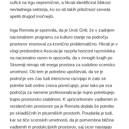
suficit na trgu nepremičnin, a hkrati identificiral šibkost
nevladnega sektorja, ko so ob takih priložnost seveda
apetiti drugod močnejši.
Inga Remeta je spomnila, da je Uroš Grilc že v zadnjem
nacionalnem programu za kulturo stanje na področju
prostorov imenoval za kronično problematično. Hkrati je v
vlogi predsednice Asociacije razprla horizont razmisleka
na nacionalno raven in opozorila, da v mnogih krajih po
Sloveniji nimajo niti enega prostora za sodobno scensko
umetnost. Ob tem je potrebno upoštevati, da se je
področje ves čas tudi intenzivno razvijajo in zato se
potrebe tudi vedno znova povečujejo, prav tako pa vsa
področja za namene profesionalizacije nujno potrebujejo
trajno prostorsko stabilnost. K uprizoritvenim vadbenim in
rezidenčnim prostorom pa je Remeta dodala še potrebo
po skladiščnih in pisarniških prostorih. Poudarila je tudi,
kar se tiče scenskih umetnosti, da je pomembna bližina
vadbenih in produkcijskih prostorov, saj sicer nastajajo