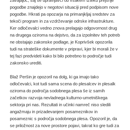
zavajajoč, saj se upravljavci ob vsakem izteku prejšnje
pogodbe znajdejo v negotovi situaciji pred podpisom nove
pogodbe. Hkrati pa opozarja na primanjkljaj sredstev za
tekoči program in za vzdrževanje odrske infrastrukture.
Ker odločevalci vedno znova prelagajo odgovornost drug
na drugega oziroma na dejstvo, da za izpolnitev teh potreb
ne obstajajo zakonske podlage, je Koprivšek opozorila
tudi na strateške dokumente v pripravi, kjer bi morali že v
tej fazi predvideti kako bi bilo potrebno to področje tudi
zakonsko urediti.
Blaž Peršin je opozoril na dolg, ki ga imajo tako
odločevalci, kot tudi sama scena do plesalcev in plesalk
oziroma do področja sodobnega plesa še iz samih
začetkov razvoja nevladnega kulturno-umetniškega
sektorja pri nas. Rezultati in učinki namreč niso sledili
angažmaju in prizadevanjem posameznikov in
posameznic s področja sodobnega plesa. Opozoril je, da
se priložnost za nove prostore pojavi, takrat ko gre tudi za