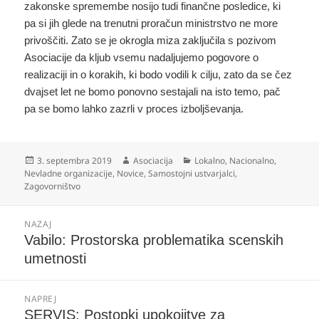
zakonske spremembe nosijo tudi finančne posledice, ki
pa si jih glede na trenutni proračun ministrstvo ne more
privoščiti. Zato se je okrogla miza zaključila s pozivom
Asociacije da kljub vsemu nadaljujemo pogovore o
realizaciji in o korakih, ki bodo vodili k cilju, zato da se čez
dvajset let ne bomo ponovno sestajali na isto temo, pač
pa se bomo lahko zazrli v proces izboljševanja.
Objavljeno
Avtor
Kategorije
3. septembra 2019
Asociacija
Lokalno
,
Nacionalno
,
dne
Nevladne organizacije
,
Novice
,
Samostojni ustvarjalci
,
Zagovorništvo
Navigacija
NAZAJ
prispevka
Prejšnji
Vabilo: Prostorska problematika scenskih
prispevek:
umetnosti
NAPREJ
Naslednji
SERVIS: Postopki upokojitve za