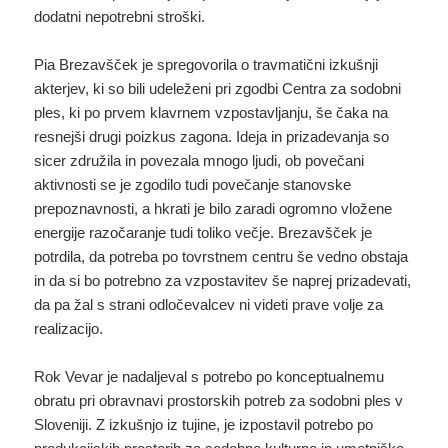
dodatni nepotrebni stroški.
Pia Brezavšček je spregovorila o travmatični izkušnji
akterjev, ki so bili udeleženi pri zgodbi Centra za sodobni
ples, ki po prvem klavrnem vzpostavljanju, še čaka na
resnejši drugi poizkus zagona. Ideja in prizadevanja so
sicer združila in povezala mnogo ljudi, ob povečani
aktivnosti se je zgodilo tudi povečanje stanovske
prepoznavnosti, a hkrati je bilo zaradi ogromno vložene
energije razočaranje tudi toliko večje. Brezavšček je
potrdila, da potreba po tovrstnem centru še vedno obstaja
in da si bo potrebno za vzpostavitev še naprej prizadevati,
da pa žal s strani odločevalcev ni videti prave volje za
realizacijo.
Rok Vevar je nadaljeval s potrebo po konceptualnemu
obratu pri obravnavi prostorskih potreb za sodobni ples v
Sloveniji. Z izkušnjo iz tujine, je izpostavil potrebo po