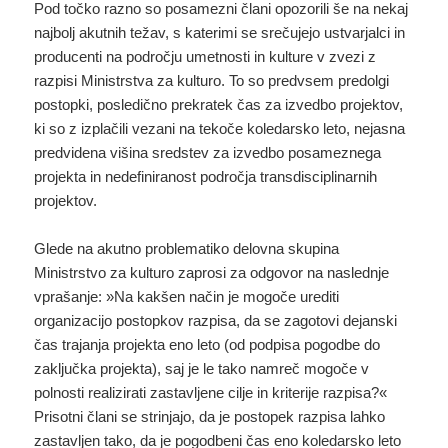
Pod točko razno so posamezni člani opozorili še na nekaj
najbolj akutnih težav, s katerimi se srečujejo ustvarjalci in
producenti na področju umetnosti in kulture v zvezi z
razpisi Ministrstva za kulturo. To so predvsem predolgi
postopki, posledično prekratek čas za izvedbo projektov,
ki so z izplačili vezani na tekoče koledarsko leto, nejasna
predvidena višina sredstev za izvedbo posameznega
projekta in nedefiniranost področja transdisciplinarnih
projektov.
Glede na akutno problematiko delovna skupina
Ministrstvo za kulturo zaprosi za odgovor na naslednje
vprašanje: »Na kakšen način je mogoče urediti
organizacijo postopkov razpisa, da se zagotovi dejanski
čas trajanja projekta eno leto (od podpisa pogodbe do
zaključka projekta), saj je le tako namreč mogoče v
polnosti realizirati zastavljene cilje in kriterije razpisa?«
Prisotni člani se strinjajo, da je postopek razpisa lahko
zastavljen tako, da je pogodbeni čas eno koledarsko leto