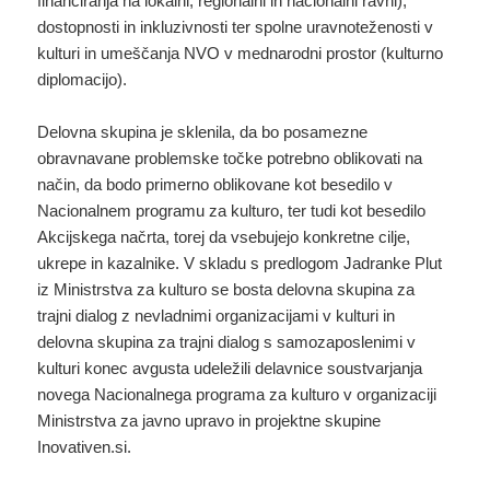
financiranja na lokalni, regionalni in nacionalni ravni),
dostopnosti in inkluzivnosti ter spolne uravnoteženosti v
kulturi in umeščanja NVO v mednarodni prostor (kulturno
diplomacijo).
Delovna skupina je sklenila, da bo posamezne
obravnavane problemske točke potrebno oblikovati na
način, da bodo primerno oblikovane kot besedilo v
Nacionalnem programu za kulturo, ter tudi kot besedilo
Akcijskega načrta, torej da vsebujejo konkretne cilje,
ukrepe in kazalnike. V skladu s predlogom Jadranke Plut
iz Ministrstva za kulturo se bosta delovna skupina za
trajni dialog z nevladnimi organizacijami v kulturi in
delovna skupina za trajni dialog s samozaposlenimi v
kulturi konec avgusta udeležili delavnice soustvarjanja
novega Nacionalnega programa za kulturo v organizaciji
Ministrstva za javno upravo in projektne skupine
Inovativen.si.