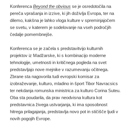
Konferenca
Beyond the obvious
se je osredotočila na
pereča vprašanja in izzive, ki jih doživlja Evropa, ter na
dilemo, kakšna je lahko vloga kulture v spreminjajočem
se svetu, v katerem je sodelovanje na vseh področjih
čedalje pomembnejše.
Konferenca se je začela s predstavitvijo kulturnih
projektov iz Madžarske, ki s kombinacijo moderne
tehnologije, umetnosti in kritičnega pogleda na svet
predstavljajo nove mejnike v razumevanju očitnega.
Zbrane sta nagovorila tudi evropski komisar za
izobraževanje, kulturo, mladino in šport Tibor Navracsics
ter nekdanja romunska ministrica za kulturo Corina Suteu.
Oba sta poudarila, da prav neodvisna kultura kot
predstavnica živega ustvarjanja, ki ima sposobnost
hitrega prilagajanja, predstavlja novo pot in stičišče ljudi v
novih pogojih Evrope.