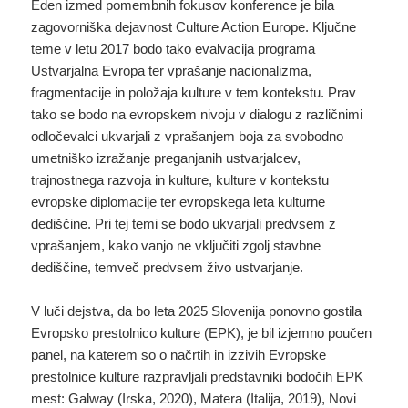
Eden izmed pomembnih fokusov konference je bila
zagovorniška dejavnost Culture Action Europe. Ključne
teme v letu 2017 bodo tako evalvacija programa
Ustvarjalna Evropa ter vprašanje nacionalizma,
fragmentacije in položaja kulture v tem kontekstu. Prav
tako se bodo na evropskem nivoju v dialogu z različnimi
odločevalci ukvarjali z vprašanjem boja za svobodno
umetniško izražanje preganjanih ustvarjalcev,
trajnostnega razvoja in kulture, kulture v kontekstu
evropske diplomacije ter evropskega leta kulturne
dediščine. Pri tej temi se bodo ukvarjali predvsem z
vprašanjem, kako vanjo ne vključiti zgolj stavbne
dediščine, temveč predvsem živo ustvarjanje.
V luči dejstva, da bo leta 2025 Slovenija ponovno gostila
Evropsko prestolnico kulture (EPK), je bil izjemno poučen
panel, na katerem so o načrtih in izzivih Evropske
prestolnice kulture razpravljali predstavniki bodočih EPK
mest: Galway (Irska, 2020), Matera (Italija, 2019), Novi