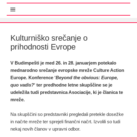
MENI IN GRADNIKI
Kulturniško srečanje o
prihodnosti Evrope
V Budimpešti je med 26. in 28. januarjem potekalo
mednarodno srečanje evropske mreže Culture Action
Europe. Konference ‘
Beyond the obvious: Europe,
quo vadis?
‘ ter predhodne letne skupščine se je
udeležila tudi predstavnica Asociacije, ki je članica te
mreže.
Na skupščini so predstavniki pregledali pretekle dosežke
in načrte mreže ter sprejeli finančni načrt. Izvolili so tudi
nekaj novih članov v upravni odbor.