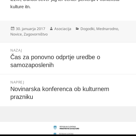
kulture itn.
Objavljeno
Avtor
Kategorije
30. januarja 2017
Asociacija
Dogodki
,
Mednarodno
,
dne
Novice
,
Zagovorništvo
Navigacija
NAZAJ
prispevka
Prejšnji
Čas za ponovno odprtje uredbe o
prispevek:
samozaposlenih
NAPREJ
Naslednji
Novinarska konferenca ob kulturnem
prispevek:
prazniku