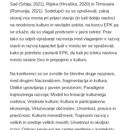
Sad (Srbija, 2021), Rijeka (Hrvaška, 2020) in Timisoara
(Romunija, 2021). Sodelujoči so se spraševali, zakaj
skoraj vsa mesta pri prijavi stavijo (in tudi dobijo naslov)
na neodvisno kulturo in nevladni sektor, na koncu EPK pa
se izkaže, da so vlagali predvsem v javni sektor. Prav
tako so odprli vprašanje razmerja med vlaganjem v razvoj
stavb in razvoj kapacitet ljudi v mestu ter se spraševali,
kako je potrebno zastaviti EPK, da tudi po izteku naslova
mesto ostane živo in prepojeno s kulturo.
Na konferenci so se zvrstile še številne druge razprave,
med drugimi Nacionalizem, fragmentacija in kultura;
Oblike upravljanja z javnim prostorom; Paradigme
trajnostnega razvoja; Modeli ko-kreacije kulturnega
vodstva; Vrednote kulture; Kultura in participatorna
ekonomija; Vklučevanje občinstev; Umentost, pravice in
pravičnost; Kulturni menedžment; Trajnostni razvoj v
velikih in srednje velikih mestih; Umetnost in okoljski
izzivi; Odnosi sever-jug ter center-periferija v kontekstu