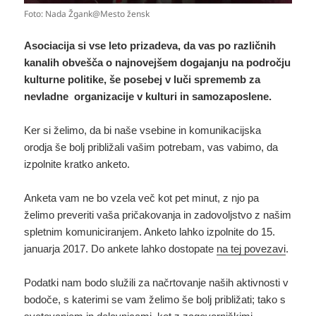
Foto: Nada Žgank@Mesto žensk
Asociacija si vse leto prizadeva, da vas po različnih
kanalih obvešča o najnovejšem dogajanju na področju
kulturne politike, še posebej v luči sprememb za
nevladne organizacije v kulturi in samozaposlene.
Ker si želimo, da bi naše vsebine in komunikacijska
orodja še bolj približali vašim potrebam, vas vabimo, da
izpolnite kratko anketo.
Anketa vam ne bo vzela več kot pet minut, z njo pa
želimo preveriti vaša pričakovanja in zadovoljstvo z našim
spletnim komuniciranjem. Anketo lahko izpolnite do 15.
januarja 2017. Do ankete lahko dostopate
na tej povezavi
.
Podatki nam bodo služili za načrtovanje naših aktivnosti v
bodoče, s katerimi se vam želimo še bolj približati; tako s