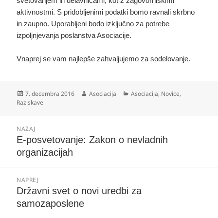
svetovanjem in delavnicami, kot z zagovorniškimi
aktivnostmi. S pridobljenimi podatki bomo ravnali skrbno
in zaupno. Uporabljeni bodo izključno za potrebe
izpoljnjevanja poslanstva Asociacije.
Vnaprej se vam najlepše zahvaljujemo za sodelovanje.
Objavljeno
Avtor
Kategorije
7. decembra 2016
Asociacija
Asociacija
,
Novice
,
dne
Raziskave
Navigacija
NAZAJ
prispevka
Prejšnji
E-posvetovanje: Zakon o nevladnih
prispevek:
organizacijah
NAPREJ
Naslednji
Državni svet o novi uredbi za
prispevek:
samozaposlene