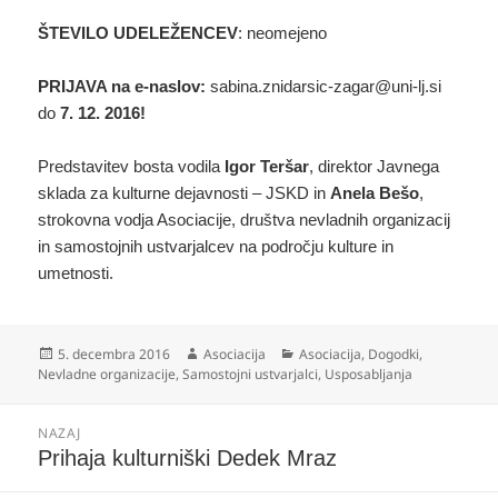
ŠTEVILO UDELEŽENCEV
: neomejeno
PRIJAVA na e-naslov:
sabina.znidarsic-zagar@uni-lj.si
do
7. 12. 2016!
Predstavitev bosta vodila
Igor Teršar
, direktor Javnega
sklada za kulturne dejavnosti – JSKD in
Anela Bešo
,
strokovna vodja Asociacije, društva nevladnih organizacij
in samostojnih ustvarjalcev na področju kulture in
umetnosti.
Objavljeno
Avtor
Kategorije
5. decembra 2016
Asociacija
Asociacija
,
Dogodki
,
dne
Nevladne organizacije
,
Samostojni ustvarjalci
,
Usposabljanja
Navigacija
NAZAJ
prispevka
Prejšnji
Prihaja kulturniški Dedek Mraz
prispevek: