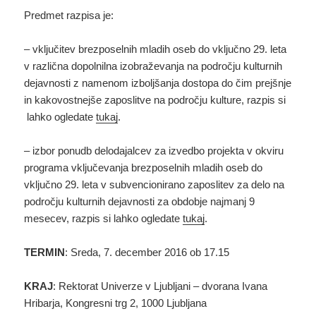
Predmet razpisa je:
– vključitev brezposelnih mladih oseb do vključno 29. leta
v različna dopolnilna izobraževanja na področju kulturnih
dejavnosti z namenom izboljšanja dostopa do čim prejšnje
in kakovostnejše zaposlitve na področju kulture, razpis si
lahko ogledate
tukaj
.
– izbor ponudb delodajalcev za izvedbo projekta v okviru
programa vključevanja brezposelnih mladih oseb do
vključno 29. leta v subvencionirano zaposlitev za delo na
področju kulturnih dejavnosti za obdobje najmanj 9
mesecev, razpis si lahko ogledate
tukaj
.
TERMIN
: Sreda, 7. december 2016 ob 17.15
KRAJ
: Rektorat Univerze v Ljubljani – dvorana Ivana
Hribarja, Kongresni trg 2, 1000 Ljubljana