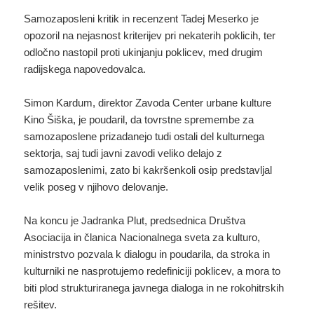
Samozaposleni kritik in recenzent Tadej Meserko je
opozoril na nejasnost kriterijev pri nekaterih poklicih, ter
odločno nastopil proti ukinjanju poklicev, med drugim
radijskega napovedovalca.
Simon Kardum, direktor Zavoda Center urbane kulture
Kino Šiška, je poudaril, da tovrstne spremembe za
samozaposlene prizadanejo tudi ostali del kulturnega
sektorja, saj tudi javni zavodi veliko delajo z
samozaposlenimi, zato bi kakršenkoli osip predstavljal
velik poseg v njihovo delovanje.
Na koncu je Jadranka Plut, predsednica Društva
Asociacija in članica Nacionalnega sveta za kulturo,
ministrstvo pozvala k dialogu in poudarila, da stroka in
kulturniki ne nasprotujemo redefiniciji poklicev, a mora to
biti plod strukturiranega javnega dialoga in ne rokohitrskih
rešitev.