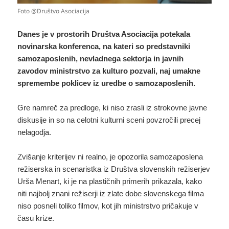
Foto @Društvo Asociacija
Danes je v prostorih Društva Asociacija potekala
novinarska konferenca, na kateri so predstavniki
samozaposlenih, nevladnega sektorja in javnih
zavodov ministrstvo za kulturo pozvali, naj umakne
spremembe poklicev iz uredbe o samozaposlenih.
Gre namreč za predloge, ki niso zrasli iz strokovne javne
diskusije in so na celotni kulturni sceni povzročili precej
nelagodja.
Zvišanje kriterijev ni realno, je opozorila samozaposlena
režiserska in scenaristka iz Društva slovenskih režiserjev
Urša Menart, ki je na plastičnih primerih prikazala, kako
niti najbolj znani režiserji iz zlate dobe slovenskega filma
niso posneli toliko filmov, kot jih ministrstvo pričakuje v
času krize.