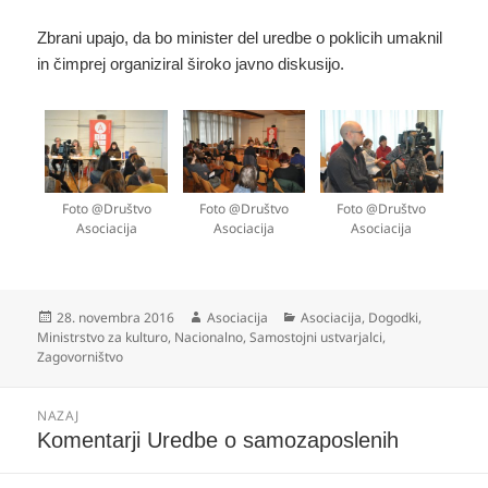
Zbrani upajo, da bo minister del uredbe o poklicih umaknil
in čimprej organiziral široko javno diskusijo.
Foto @Društvo
Foto @Društvo
Foto @Društvo
Asociacija
Asociacija
Asociacija
Objavljeno
Avtor
Kategorije
28. novembra 2016
Asociacija
Asociacija
,
Dogodki
,
dne
Ministrstvo za kulturo
,
Nacionalno
,
Samostojni ustvarjalci
,
Zagovorništvo
Navigacija
NAZAJ
prispevka
Prejšnji
Komentarji Uredbe o samozaposlenih
prispevek: