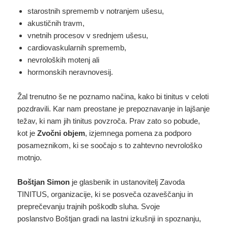
starostnih sprememb v notranjem ušesu,
akustičnih travm,
vnetnih procesov v srednjem ušesu,
cardiovaskularnih sprememb,
nevroloških motenj ali
hormonskih neravnovesij.
Žal trenutno še ne poznamo načina, kako bi tinitus v celoti
pozdravili. Kar nam preostane je prepoznavanje in lajšanje
težav, ki nam jih tinitus povzroča. Prav zato so pobude,
kot je
Zvočni objem
, izjemnega pomena za podporo
posameznikom, ki se soočajo s to zahtevno nevrološko
motnjo.
Boštjan Simon
je glasbenik in ustanovitelj Zavoda
TINITUS, organizacije, ki se posveča ozaveščanju in
preprečevanju trajnih poškodb sluha. Svoje
poslanstvo Boštjan gradi na lastni izkušnji in spoznanju,