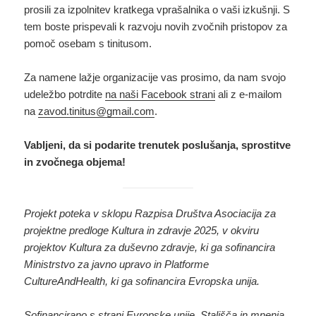
prosili za izpolnitev kratkega vprašalnika o vaši izkušnji. S
tem boste prispevali k razvoju novih zvočnih pristopov za
pomoč osebam s tinitusom.
Za namene lažje organizacije vas prosimo, da nam svojo
udeležbo potrdite
na naši Facebook strani
ali z e-mailom
na
zavod.tinitus@gmail.com
.
Vabljeni, da si podarite trenutek poslušanja, sprostitve
in zvočnega objema!
Projekt poteka v sklopu Razpisa Društva Asociacija za
projektne predloge Kultura in zdravje 2025, v okviru
projektov Kultura za duševno zdravje, ki ga sofinancira
Ministrstvo za javno upravo in Platforme
CultureAndHealth, ki ga sofinancira Evropska unija.
Sofinancirano s strani Evropske unije. Stališča in mnenja,