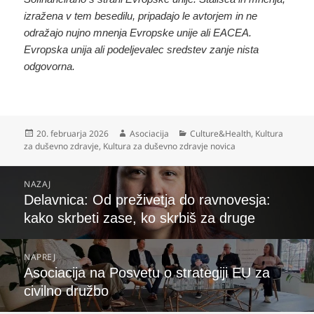
izražena v tem besedilu, pripadajo le avtorjem in ne
odražajo nujno mnenja Evropske unije ali EACEA.
Evropska unija ali podeljevalec sredstev zanje nista
odgovorna.
Objavljeno
Avtor
Kategorije
20. februarja 2026
Asociacija
Culture&Health
,
Kultura
dne
za duševno zdravje
,
Kultura za duševno zdravje novica
Navigacija
NAZAJ
prispevka
Prejšnji
Delavnica: Od preživetja do ravnovesja:
prispevek:
kako skrbeti zase, ko skrbiš za druge
NAPREJ
Naslednji
Asociacija na Posvetu o strategiji EU za
prispevek:
civilno družbo