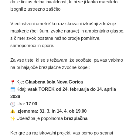
da je tinitus delna invalidnost, ki bi se ji lahko marsikdo
izognil z ustrezno zaščito.
V edinstveni umetniško-raziskovalni izkušnji združuje
maskerje (beli šum, zvoke narave) in ambientalno glasbo,
s čimer zvok postane nežno orodje pomiritve,
samopomoči in opore.
Za vse tiste, ki se s težavami že soočate, pa vas vabimo
na prihajajoče brezplačne zvočne kopeli:
Kje:
Glasbena šola Nova Gorica
Kdaj:
vsak TOREK od 24. februarja do 14. aprila
2026
Ura:
17.00
I
zjemoma: 31. 3. in 14. 4. ob 19.00
Udeležba je popolnoma
brezplačna
.
Ker gre za raziskovalni projekt, vas bomo po seansi