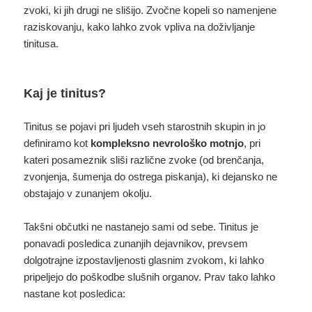
zvoki, ki jih drugi ne slišijo. Zvočne kopeli so namenjene
raziskovanju, kako lahko zvok vpliva na doživljanje
tinitusa.
Kaj je tinitus?
Tinitus se pojavi pri ljudeh vseh starostnih skupin in jo
definiramo kot
kompleksno nevrološko motnjo
, pri
kateri posameznik sliši različne zvoke (od brenčanja,
zvonjenja, šumenja do ostrega piskanja), ki dejansko ne
obstajajo v zunanjem okolju.
Takšni občutki ne nastanejo sami od sebe. Tinitus je
ponavadi posledica zunanjih dejavnikov, prevsem
dolgotrajne izpostavljenosti glasnim zvokom, ki lahko
pripeljejo do poškodbe slušnih organov. Prav tako lahko
nastane kot posledica: