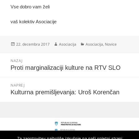
Vse dobro vam želi
vaš kolektiv Asociacije
Objavljeno
Avtor
Kategorije
22. decembra 2017
Asociacija
Asociacija
,
Novice
dne
Navigacija
NAZAJ
prispevka
Prejšnji
Proti marginalizaciji kulture na RTV SLO
prispevek:
NAPREJ
Naslednji
Kulturna premišljevanja: Uroš Korenčan
prispevek:
Za zagotovitev najboljše izkušnje na naši spletni strani