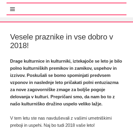
MENI IN GRADNIKI
Vesele praznike in vse dobro v
2018!
Drage kulturnice in kulturniki, iztekajoče se leto je bilo
polno kulturniških premikov in zamikov, uspehov in
izzivov. Poskušali se bomo spominjati predvsem
vzponov in naslednje leto pričakati polni entuziazma
za nove zagovorniške zmage za boljše pogoje
delovanja v kulturi. Prepričani smo, da nam bo to z
našo kulturniško družino uspelo veliko lažje.
V tem letu ste nas navduševali z vašimi umetniškimi
preboji in uspehi. Naj bo tudi 2018 vaše leto!