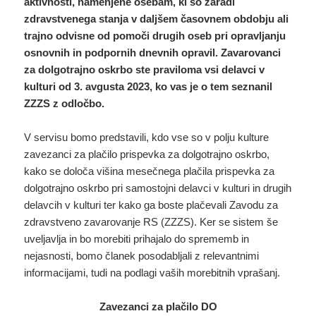
aktivnosti, namenjene osebam, ki so zaradi
zdravstvenega stanja v daljšem časovnem obdobju ali
trajno odvisne od pomoči drugih oseb pri opravljanju
osnovnih in podpornih dnevnih opravil. Zavarovanci
za dolgotrajno oskrbo ste praviloma vsi delavci v
kulturi od 3. avgusta 2023, ko vas je o tem seznanil
ZZZS z odločbo.
V servisu bomo predstavili, kdo vse so v polju kulture
zavezanci za plačilo prispevka za dolgotrajno oskrbo,
kako se določa višina mesečnega plačila prispevka za
dolgotrajno oskrbo pri samostojni delavci v kulturi in drugih
delavcih v kulturi ter kako ga boste plačevali Zavodu za
zdravstveno zavarovanje RS (ZZZS). Ker se sistem še
uveljavlja in bo morebiti prihajalo do sprememb in
nejasnosti, bomo članek posodabljali z relevantnimi
informacijami, tudi na podlagi vaših morebitnih vprašanj.
Zavezanci za plačilo DO