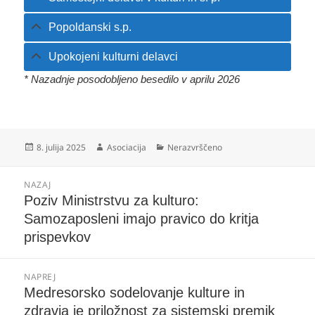
Popoldanski s.p.
Upokojeni kulturni delavci
* Nazadnje posodobljeno besedilo v aprilu 2026
Objavljeno
Avtor
Kategorije
8. julija 2025
Asociacija
Nerazvrščeno
dne
Navigacija
NAZAJ
prispevka
Prejšnji
Poziv Ministrstvu za kulturo:
prispevek:
Samozaposleni imajo pravico do kritja
prispevkov
NAPREJ
Naslednji
Medresorsko sodelovanje kulture in
prispevek:
zdravja je priložnost za sistemski premik