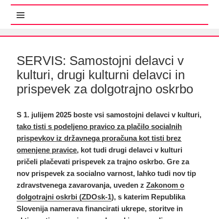
MENI IN GRADNIKI
SERVIS: Samostojni delavci v
kulturi, drugi kulturni delavci in
prispevek za dolgotrajno oskrbo
S 1. julijem 2025 boste vsi samostojni delavci v kulturi,
tako tisti s podeljeno pravico za plačilo socialnih
prispevkov iz državnega proračuna kot tisti brez
omenjene pravice
, kot tudi drugi delavci v kulturi
pričeli plačevati prispevek za trajno oskrbo. Gre za
nov prispevek za socialno varnost, lahko tudi nov tip
zdravstvenega zavarovanja, uveden z
Zakonom o
dolgotrajni oskrbi (ZDOsk-1
), s katerim Republika
Slovenija namerava financirati ukrepe, storitve in