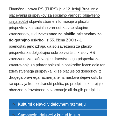
Finančna uprava RS (FURS) je v
12. izdaji Brošure o
plačevanju prispevkov za socialno varnost (objavljeno
junija 2025)
objavila zborne informacije o plačilu
prispevkov za socialno varnost za vse skupine
zavezancev, tudi
zavezance za plačilo prispevkov za
dolgotrajno oskrbo
. Iz 55. člena ZDOsk-1
poenostavljeno izhaja, da so zavezanci za plačilo
prispevka za dolgotrajno oskrbo vsi tisti, ki so v RS
zavezanci za plačevanje zdravstvenega prispevka za
zavarovanje za primer bolezni in poškodbe izven dela ter
zdravstvenega prispevka, ki se plačuje od dohodkov iz
drugega pravnega razmerja ter iz naslova dejavnosti, ki
se opravlja kot postranski poklic, po predpisih, ki urejajo
obvezno zdravstveno zavarovanje ali drugih predpisih.
Kulturni delavci v delovnem razmerju
Samostojni delavci v kulturi in s. p.