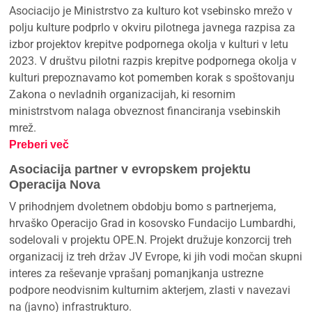
Asociacijo je Ministrstvo za kulturo kot vsebinsko mrežo v
polju kulture podprlo v okviru pilotnega javnega razpisa za
izbor projektov krepitve podpornega okolja v kulturi v letu
2023. V društvu pilotni razpis krepitve podpornega okolja v
kulturi prepoznavamo kot pomemben korak s spoštovanju
Zakona o nevladnih organizacijah, ki resornim
ministrstvom nalaga obveznost financiranja vsebinskih
mrež.
Preberi več
Asociacija partner v evropskem projektu
Operacija Nova
V prihodnjem dvoletnem obdobju bomo s partnerjema,
hrvaško Operacijo Grad in kosovsko Fundacijo Lumbardhi,
sodelovali v projektu OPE.N. Projekt družuje konzorcij treh
organizacij iz treh držav JV Evrope, ki jih vodi močan skupni
interes za reševanje vprašanj pomanjkanja ustrezne
podpore neodvisnim kulturnim akterjem, zlasti v navezavi
na (javno) infrastrukturo.