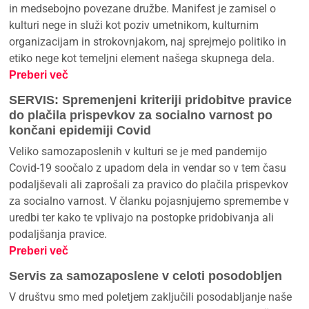
in medsebojno povezane družbe. Manifest je zamisel o
kulturi nege in služi kot poziv umetnikom, kulturnim
organizacijam in strokovnjakom, naj sprejmejo politiko in
etiko nege kot temeljni element našega skupnega dela.
Preberi več
SERVIS: Spremenjeni kriteriji pridobitve pravice
do plačila prispevkov za socialno varnost po
končani epidemiji Covid
Veliko samozaposlenih v kulturi se je med pandemijo
Covid-19 soočalo z upadom dela in vendar so v tem času
podaljševali ali zaprošali za pravico do plačila prispevkov
za socialno varnost. V članku pojasnjujemo spremembe v
uredbi ter kako te vplivajo na postopke pridobivanja ali
podaljšanja pravice.
Preberi več
Servis za samozaposlene v celoti posodobljen
V društvu smo med poletjem zaključili posodabljanje naše