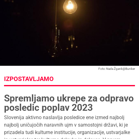
Foto: Nada Žgank@Bunker
IZPOSTAVLJAMO
Spremljamo ukrepe za odpravo
posledic poplav 2023
Slovenija aktivno naslavlja posledice ene izmed najbolj
najbolj uničujočih naravnih ujm v samostojni državi, ki je
prizadela tudi kulturne institucije, organizacije, ustvarjalke