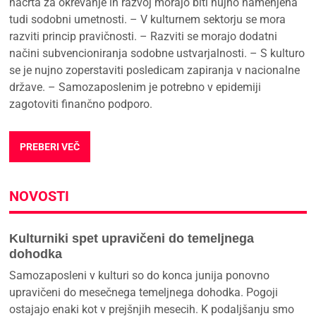
načrta za okrevanje in razvoj morajo biti nujno namenjena
tudi sodobni umetnosti. – V kulturnem sektorju se mora
razviti princip pravičnosti. – Razviti se morajo dodatni
načini subvencioniranja sodobne ustvarjalnosti. – S kulturo
se je nujno zoperstaviti posledicam zapiranja v nacionalne
države. – Samozaposlenim je potrebno v epidemiji
zagotoviti finančno podporo.
PREBERI VEČ
NOVOSTI
Kulturniki spet upravičeni do temeljnega
dohodka
Samozaposleni v kulturi so do konca junija ponovno
upravičeni do mesečnega temeljnega dohodka. Pogoji
ostajajo enaki kot v prejšnjih mesecih. K podaljšanju smo