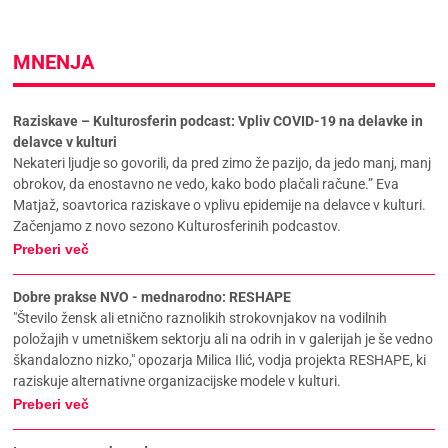
MNENJA
Raziskave – Kulturosferin podcast: Vpliv COVID-19 na delavke in
delavce v kulturi
Nekateri ljudje so govorili, da pred zimo že pazijo, da jedo manj, manj
obrokov, da enostavno ne vedo, kako bodo plačali račune.” Eva
Matjaž, soavtorica raziskave o vplivu epidemije na delavce v kulturi.
Začenjamo z novo sezono Kulturosferinih podcastov.
Preberi več
Dobre prakse NVO - mednarodno: RESHAPE
"Število žensk ali etnično raznolikih strokovnjakov na vodilnih
položajih v umetniškem sektorju ali na odrih in v galerijah je še vedno
škandalozno nizko," opozarja Milica Ilić, vodja projekta RESHAPE, ki
raziskuje alternativne organizacijske modele v kulturi.
Preberi več