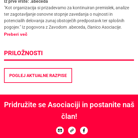
Iz prve vrste: .abeceda
"Kot organizacija si prizadevamo za kontinuiran premislek, analize
ter zagotavljanje osnovne stopnje zavedanja o nujnosti in
potencialih delovanja zunaj obstoječih predpostavk ter splošnih
pogojev." Iz pogovora z Zavodom .abeceda, članico Asociacije.
Preberi več
PRILOŽNOSTI
POGLEJ AKTUALNE RAZPISE
Pridružite se Asociaciji in postanite naš
član!