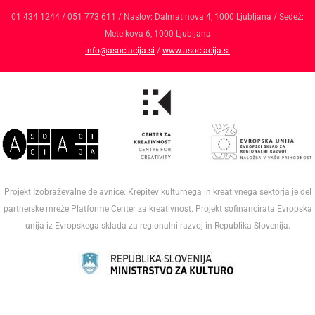
01 434 1244 / 051 773 611 / Naslov: Dalmatinova 4, 1000 Ljubljana / Sedež:
Metelkova 6, 1000 Ljubljana
info@asociacija.si
/
www.asociacija.si
Projekt Izobraževalne delavnice: Krepitev kulturnega in kreativnega sektorja je del
partnerske mreže Platforme Center za kreativnost. Projekt sofinancirata Evropska
unija iz Evropskega sklada za regionalni razvoj in Republika Slovenija.