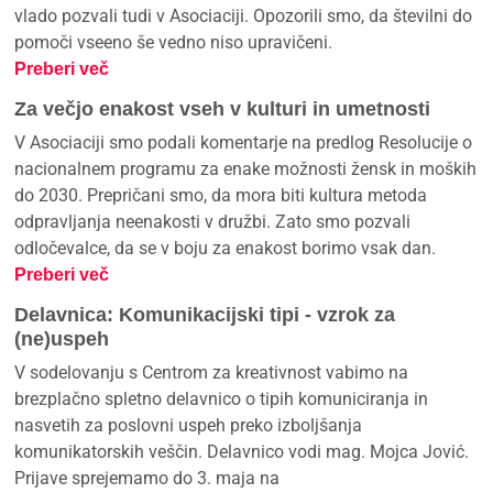
vlado pozvali tudi v Asociaciji. Opozorili smo, da številni do
pomoči vseeno še vedno niso upravičeni.
Preberi več
Za večjo enakost vseh v kulturi in umetnosti
V Asociaciji smo podali komentarje na predlog Resolucije o
nacionalnem programu za enake možnosti žensk in moških
do 2030. Prepričani smo, da mora biti kultura metoda
odpravljanja neenakosti v družbi. Zato smo pozvali
odločevalce, da se v boju za enakost borimo vsak dan.
Preberi več
Delavnica: Komunikacijski tipi - vzrok za
(ne)uspeh
V sodelovanju s Centrom za kreativnost vabimo na
brezplačno spletno delavnico o tipih komuniciranja in
nasvetih za poslovni uspeh preko izboljšanja
komunikatorskih veščin. Delavnico vodi mag. Mojca Jović.
Prijave sprejemamo do 3. maja na